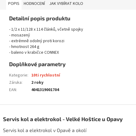
POPIS
HODNOCENÍ
JAK VYBÍRAT KOLO
Detailní popis produktu
- 1/2 x 11/128 x 114 článků, včetně spojky
- mosazený
- extrémně odolný proti korozi
- hmotnost 264 g
- baleno v krabičce CONNEX
Doplňkové parametry
Kategorie
:
10ti rychlostní
Záruka
:
2 roky
EAN
:
4041319001704
Z
á
Servis kol a elektrokol - Velké Hoštice u Opavy
p
a
Servis kol a elektrokol v Opavě a okolí
t