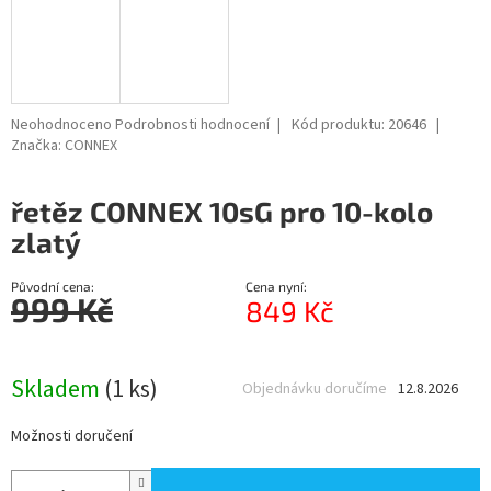
Průměrné
Neohodnoceno
Podrobnosti hodnocení
Kód produktu:
20646
hodnocení
Značka:
CONNEX
produktu
je
řetěz CONNEX 10sG pro 10-kolo
0,0
z
zlatý
5
hvězdiček.
Původní cena:
Cena nyní:
999 Kč
849 Kč
Měrná
cena:
Skladem
(1 ks)
Objednávku doručíme
12.8.2026
Možnosti doručení