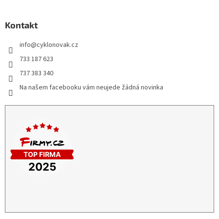
Kontakt
info
@
cyklonovak.cz
733 187 623
737 383 340
Na našem facebooku vám neujede žádná novinka