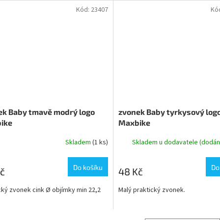
Kód:
23407
Kó
ek Baby tmavě modrý logo
zvonek Baby tyrkysový log
ike
Maxbike
Skladem
(1 ks)
Skladem u dodavatele (dodání
Do košíku
Do
č
48 Kč
cký zvonek cink Ø objímky min 22,2
Malý praktický zvonek.