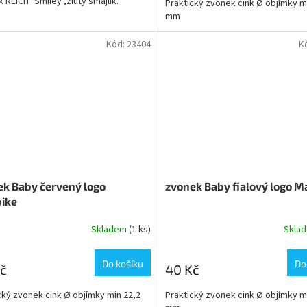
 REICH "Smiley",žlutý smajlík.
Praktický zvonek cink Ø objímky m
mm
Kód:
23404
K
ek Baby červený logo
zvonek Baby fialový logo M
ike
Skladem
(1 ks)
Skla
Do košíku
Do
č
40 Kč
cký zvonek cink Ø objímky min 22,2
Praktický zvonek cink Ø objímky m