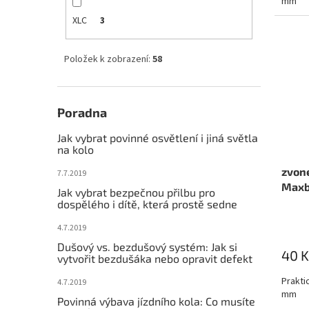
mm
XLC
3
Položek k zobrazení:
58
Poradna
Jak vybrat povinné osvětlení i jiná světla
na kolo
zvon
7.7.2019
Maxb
Jak vybrat bezpečnou přilbu pro
dospělého i dítě, která prostě sedne
4.7.2019
Dušový vs. bezdušový systém: Jak si
40 K
vytvořit bezdušáka nebo opravit defekt
Prakti
4.7.2019
mm
Povinná výbava jízdního kola: Co musíte