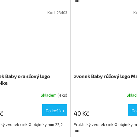
mm
Kód:
23403
K
ek Baby oranžový logo
zvonek Baby růžový logo M
ike
Skladem
(4 ks)
Skla
Do košíku
Do
č
40 Kč
cký zvonek cink Ø objímky min 22,2
Praktický zvonek cink Ø objímky m
mm