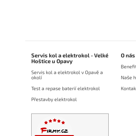
Z
á
Servis kol a elektrokol - Velké
O nás
p
Hoštice u Opavy
a
Benefi
t
Servis kol a elektrokol v Opavě a
í
okolí
Naše h
Test a repase baterií elektrokol
Kontak
Přestavby elektrokol