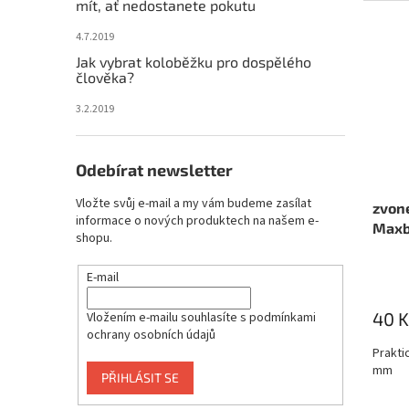
mít, ať nedostanete pokutu
4.7.2019
Jak vybrat koloběžku pro dospělého
člověka?
3.2.2019
Odebírat newsletter
Vložte svůj e-mail a my vám budeme zasílat
zvon
informace o nových produktech na našem e-
Maxb
shopu.
E-mail
40 K
Vložením e-mailu souhlasíte s
podmínkami
ochrany osobních údajů
Prakti
mm
PŘIHLÁSIT SE