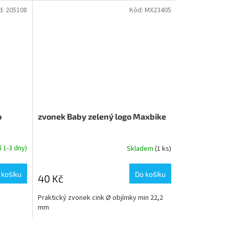
d:
205108
Kód:
MX23405
o
zvonek Baby zelený logo Maxbike
 1-3 dny)
Skladem
(1 ks)
 košíku
Do košíku
40 Kč
Praktický zvonek cink Ø objímky min 22,2
mm