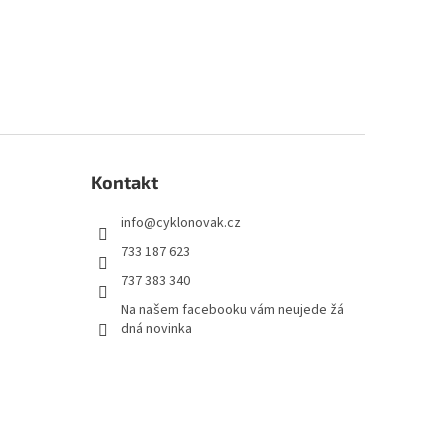
Kontakt
info
@
cyklonovak.cz
733 187 623
737 383 340
Na našem facebooku vám neujede žá
dná novinka