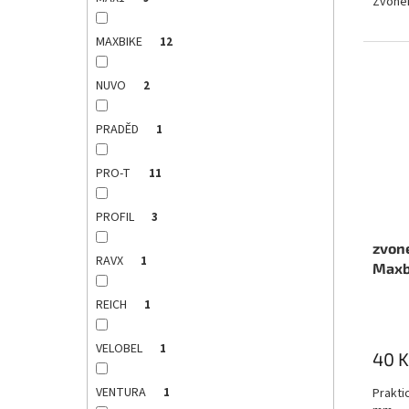
Zvonek
MAXBIKE
12
NUVO
2
PRADĚD
1
PRO-T
11
PROFIL
3
zvon
RAVX
1
Maxb
REICH
1
VELOBEL
1
40 K
VENTURA
Prakti
1