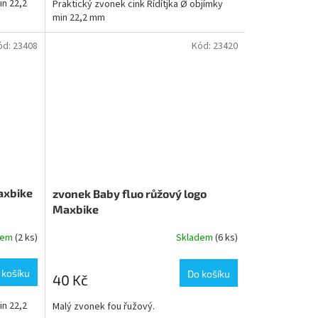
in 22,2
Praktický zvonek cink Řídítjka Ø objímky
min 22,2 mm
ód:
23408
Kód:
23420
axbike
zvonek Baby fluo růžový logo
Maxbike
dem
(2 ks)
Skladem
(6 ks)
 košíku
Do košíku
40 Kč
in 22,2
Malý zvonek fou řužový.