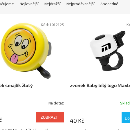
učujeme
Nejlevnější
Nejdražší
Nejprodávanější
Abecedně
Kód:
1012125
K
k smajlík žlutý
zvonek Baby bílý logo Maxb
Na dotaz
Skla
ZOBRAZIT
Do
č
40 Kč