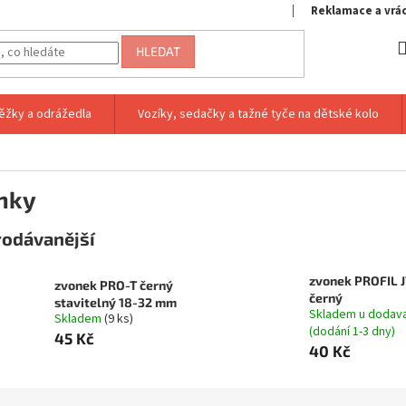
Reklamace a vrá
HLEDAT
ěžky a odrážedla
Vozíky, sedačky a tažné tyče na dětské kolo
nky
rodávanější
zvonek PROFIL 
zvonek PRO-T černý
černý
stavitelný 18-32 mm
Skladem u dodav
Skladem
(9 ks)
(dodání 1-3 dny)
45 Kč
40 Kč