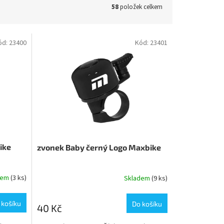
58
položek celkem
ód:
23400
Kód:
23401
ike
zvonek Baby černý Logo Maxbike
dem
(3 ks)
Skladem
(9 ks)
 košíku
Do košíku
40 Kč