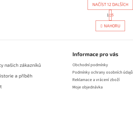
NAČÍST 12 DALŠÍCH
S
1
5
O
t
r
v
NAHORU
á
l
n
á
k
d
o
a
v
c
á
Informace pro vás
í
n
p
í
ty našich zákazníků
Obchodní podmínky
r
Podmínky ochrany osobních údajů
v
istorie a příběh
k
Reklamace a vrácení zboží
y
t
Moje objednávka
v
ý
p
i
s
u