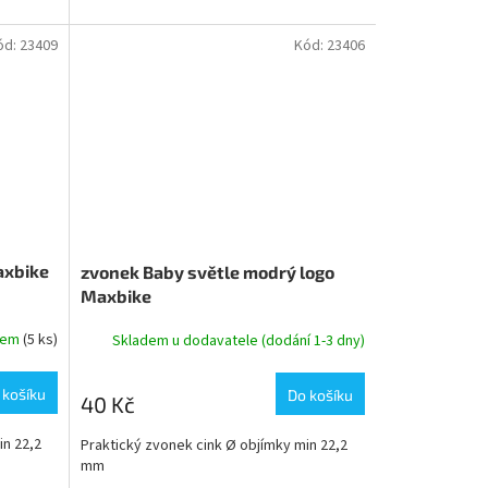
ód:
23409
Kód:
23406
axbike
zvonek Baby světle modrý logo
Maxbike
dem
(5 ks)
Skladem u dodavatele (dodání 1-3 dny)
 košíku
Do košíku
40 Kč
in 22,2
Praktický zvonek cink Ø objímky min 22,2
mm