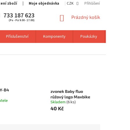
cení zboží
Moje objednávka
CZK
Přihlášení
733 187 623
NÁKUPNÍ
Prázdný košík
(Po - Pá 9:00 - 17:00)
KOŠÍK
Příslušenství
Komponenty
Poukázky
Výprodej
JY-B4
zvonek Baby fluo
růžový logo Maxbike
atele
Skladem
(6 ks)
40 Kč