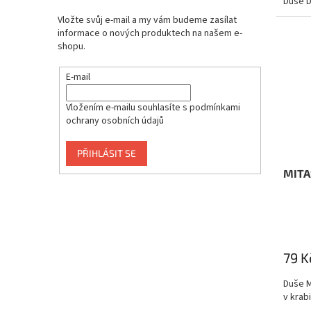
Duše D
Vložte svůj e-mail a my vám budeme zasílat
informace o nových produktech na našem e-
shopu.
E-mail
Vložením e-mailu souhlasíte s
podmínkami
ochrany osobních údajů
PŘIHLÁSIT SE
MITAS
79 K
Duše M
v krab