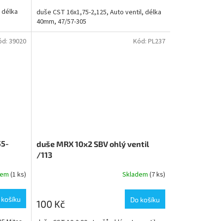
, délka
duše CST 16x1,75-2,125, Auto ventil, délka
40mm, 47/57-305
ód:
39020
Kód:
PL237
55-
duše MRX 10x2 SBV ohlý ventil
/113
dem
(1 ks)
Skladem
(7 ks)
Průměrné
hodnocení
produktu
 košíku
Do košíku
100 Kč
je
5,0