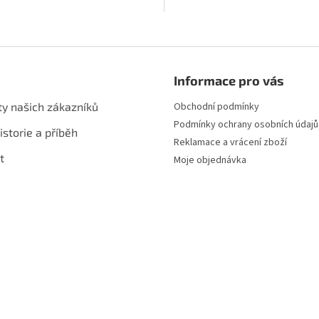
O
v
l
á
Informace pro vás
d
a
ty našich zákazníků
Obchodní podmínky
c
Podmínky ochrany osobních údajů
í
istorie a příběh
p
Reklamace a vrácení zboží
r
t
Moje objednávka
v
k
y
v
ý
p
i
s
u