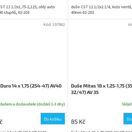
ST 12 1/2x1,75-2,125, ohlý auto
duše CST 12 1/2x2 1/4, Auto ventil
 90 stupňů, 62-203
40mm 62-203
Kód:
197982
K
Duro 14 x 1,75 (254-47) AV40
Duše Mitas 18 x 1,25-1,75 (3
32/47) AV 35
kladem u dodavatele (dodání 1-3 dny)
Skla
Do košíku
Do
č
85 Kč