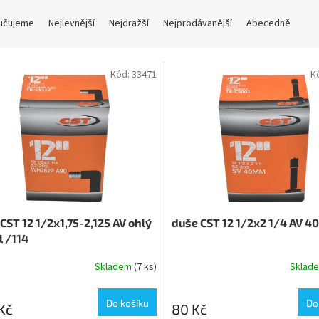
učujeme
Nejlevnější
Nejdražší
Nejprodávanější
Abecedně
Kód:
33471
K
CST 12 1/2x1,75-2,125 AV ohlý
duše CST 12 1/2x2 1/4 AV 
l /114
Skladem
(7 ks)
Sklad
Do košíku
Do
Kč
80 Kč