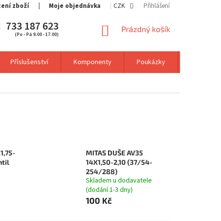
cení zboží
Moje objednávka
CZK
Přihlášení
733 187 623
NÁKUPNÍ
Prázdný košík
(Po - Pá 9:00 - 17:00)
KOŠÍK
Příslušenství
Komponenty
Poukázky
Výprodej
1,75-
MITAS DUŠE AV35
ntil
14X1,50-2,10 (37/54-
254/288)
Skladem u dodavatele
(dodání 1-3 dny)
100 Kč