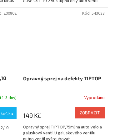
35 Mitas
duše CST 10-2 90 stupňů ohlý auto ventil
z
5
hvězdiček.
d:
200802
Kód:
543033
,10
Opravný sprej na defekty TIPTOP
 1-3 dny)
Vyprodáno
ZOBRAZIT
 košíku
149 Kč
Opravný sprej TIPTOP,75ml na auto,velo a
-2,10
galuskový ventil.U galuskového ventilu
nutno ventil vyšroubovat.