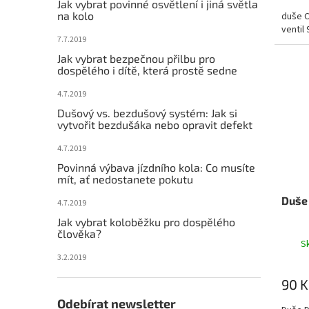
Jak vybrat povinné osvětlení i jiná světla
na kolo
duše C
ventil
7.7.2019
Jak vybrat bezpečnou přilbu pro
dospělého i dítě, která prostě sedne
4.7.2019
Dušový vs. bezdušový systém: Jak si
vytvořit bezdušáka nebo opravit defekt
4.7.2019
Povinná výbava jízdního kola: Co musíte
mít, ať nedostanete pokutu
Duše 
4.7.2019
Jak vybrat koloběžku pro dospělého
člověka?
S
3.2.2019
90 K
Odebírat newsletter