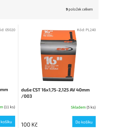
9
položek celkem
ód:
05020
Kód:
PL240
40mm
duše CST 16x1,75-2,125 AV 40mm
/003
em
(11 ks)
Skladem
(5 ks)
 košíku
Do košíku
100 Kč