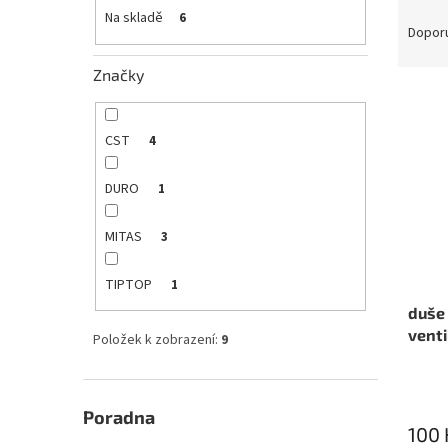
Ř
e
Na skladě
6
a
Dopor
l
z
e
Značky
V
n
ý
í
p
p
CST
4
i
r
s
o
DURO
1
p
d
r
u
MITAS
3
o
k
d
t
TIPTOP
1
u
ů
duše 
k
venti
t
Položek k zobrazení:
9
ů
Poradna
100 