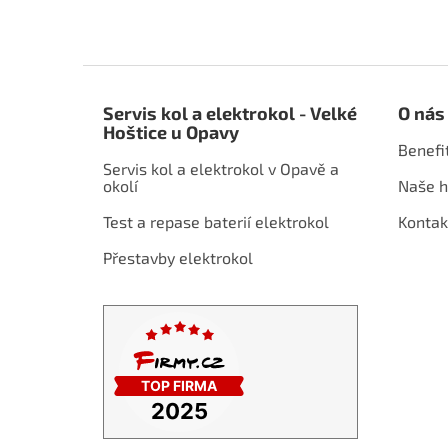
Z
á
Servis kol a elektrokol - Velké
O nás
p
Hoštice u Opavy
a
Benefi
t
Servis kol a elektrokol v Opavě a
í
okolí
Naše h
Test a repase baterií elektrokol
Kontak
Přestavby elektrokol