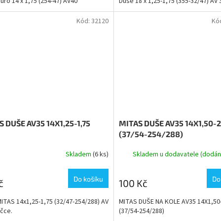
uro 14 x 1,75 (254-47) AV40
Duše 18 x 1,25-1,75 (355-32/47) AV 
Kód:
32120
Kó
 DUŠE AV35 14X1,25-1,75
MITAS DUŠE AV35 14X1,50-2
(37/54-254/288)
Skladem
(6 ks)
Skladem u dodavatele (dodání
Do košíku
Do
č
100 Kč
ITAS 14x1,25-1,75 (32/47-254/288) AV
MITAS DUŠE NA KOLE AV35 14X1,50
ičce.
(37/54-254/288)