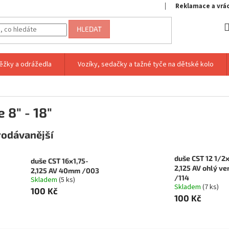
Reklamace a vrá
HLEDAT
ěžky a odrážedla
Vozíky, sedačky a tažné tyče na dětské kolo
 8" - 18"
rodávanější
duše CST 12 1/2x
duše CST 16x1,75-
2,125 AV ohlý ve
2,125 AV 40mm /003
/114
Skladem
(5 ks)
Skladem
(7 ks)
100 Kč
100 Kč