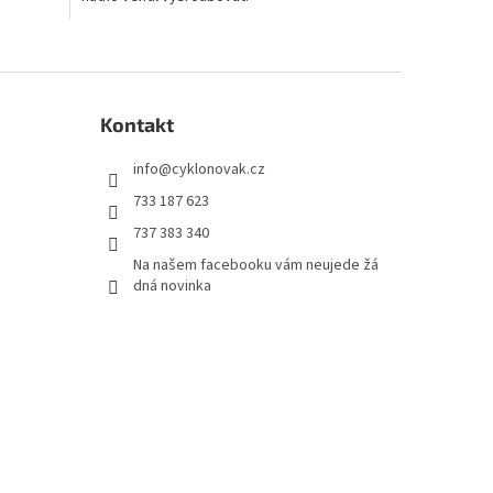
Kontakt
info
@
cyklonovak.cz
733 187 623
737 383 340
Na našem facebooku vám neujede žá
dná novinka