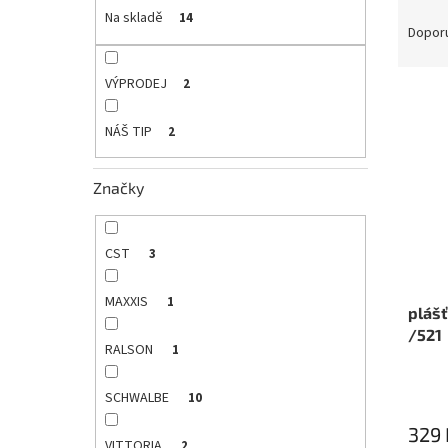
Ř
e
Na skladě
14
a
Dopor
l
z
e
VÝPRODEJ
2
V
n
ý
í
NÁŠ TIP
2
p
p
i
r
s
o
Značky
p
d
r
u
o
k
CST
3
d
t
u
ů
MAXXIS
1
plášť
k
/521
t
RALSON
1
ů
SCHWALBE
10
329 
VITTORIA
2