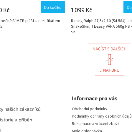
Do košíku
Do
0 Kč
1 099 Kč
pečnější MTB plášť s certifikátem
Racing Ralph 27,5x2,10 (54-584) - s
5.
SnakeSkin, TL-Easy VÁHA 560g HS 4
SK
NAČÍST 5 DALŠÍCH
S
1
2
O
t
r
v
NAHORU
á
l
n
á
k
d
o
a
v
c
á
Informace pro vás
í
n
p
í
ty našich zákazníků
Obchodní podmínky
r
Podmínky ochrany osobních údajů
v
istorie a příběh
k
Reklamace a vrácení zboží
y
t
Moje objednávka