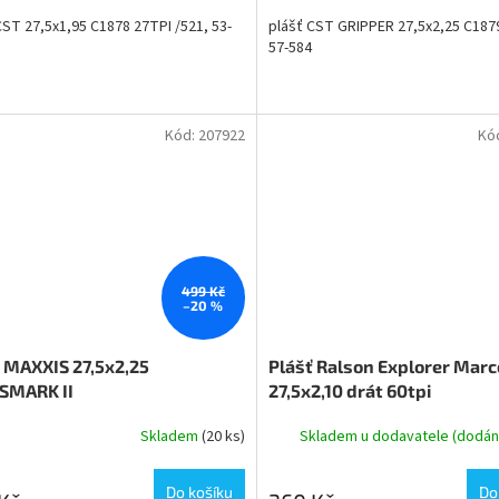
CST 27,5x1,95 C1878 27TPI /521, 53-
plášť CST GRIPPER 27,5x2,25 C1879
57-584
Kód:
207922
Kó
499 Kč
–20 %
 MAXXIS 27,5x2,25
Plášť Ralson Explorer Marc
SMARK II
27,5x2,10 drát 60tpi
Skladem
(20 ks)
Skladem u dodavatele (dodání
Do košíku
Do