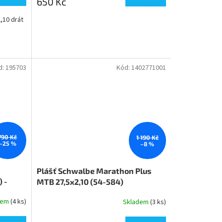
650 Kč
,10 drát
d:
195703
Kód:
1402771001
790 Kč
1 190 Kč
–25 %
–8 %
Plášť Schwalbe Marathon Plus
 -
MTB 27,5x2,10 (54-584)
dem
(4 ks)
Skladem
(3 ks)