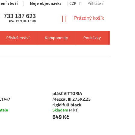
cení zboží
Moje objednávka
CZK
Přihlášení
733 187 623
NÁKUPNÍ
Prázdný košík
(Po - Pá 9:00 - 17:00)
KOŠÍK
Příslušenství
Komponenty
Poukázky
Výprodej
plášť VITTORIA
C1747
Mezcal III 27.5X2.25
rigid full black
atele
Skladem
(4 ks)
649 Kč