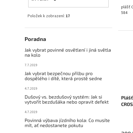
plášť 
584
Položek k zobrazení:
17
Poradna
Jak vybrat povinné osvětlení i jiná světla
na kolo
7.7.2019
Jak vybrat bezpečnou přilbu pro
dospělého i dítě, která prostě sedne
4.7.2019
Dušový vs. bezdušový systém: Jak si
Plášť
vytvořit bezdušáka nebo opravit defekt
CROS
4.7.2019
Povinná výbava jízdního kola: Co musíte
mít, ať nedostanete pokutu