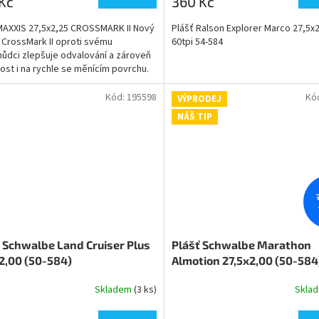
Kč
360 Kč
MAXXIS 27,5x2,25 CROSSMARK II Nový
Plášť Ralson Explorer Marco 27,5x2
 CrossMark II oproti svému
60tpi 54-584
ůdci zlepšuje odvalování a zároveň
vost i na rychle se měnícím povrchu.
ární...
Kód:
195598
Kó
VÝPRODEJ
NÁŠ TIP
 Schwalbe Land Cruiser Plus
Plášť Schwalbe Marathon
2,00 (50-584)
Almotion 27,5x2,00 (50-584)
skládací
Skladem
(3 ks)
Skla