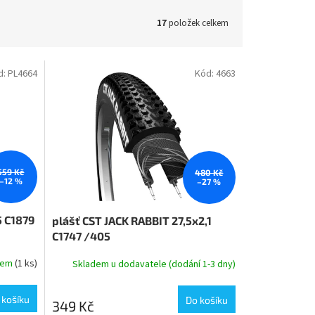
17
položek celkem
d:
PL4664
Kód:
4663
559 Kč
480 Kč
–12 %
–27 %
5 C1879
plášť CST JACK RABBIT 27,5x2,1
C1747 /405
dem
(1 ks)
Skladem u dodavatele (dodání 1-3 dny)
 košíku
Do košíku
349 Kč