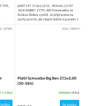
 /316,
plášť CST 27,5x2,10 52 - 584 mm ,C1747
JACK RABBIT 27TPI /405 Pneumatika se
širokou škálou využití. Je připravena na
suchý povrch, ale stejně dobře si poradí i s
mokrým...
d:
197955
Kód:
195619
o
Plášť Schwalbe Big Ben 27,5x2,00
(50-584)
 1-3 dny)
Skladem
(4 ks)
 košíku
Do košíku