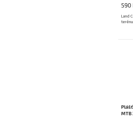
590 
Land C
terénu
Pláš
MTB 2