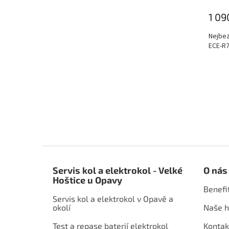
1 09
Nejbez
ECE-R7
Z
á
Servis kol a elektrokol - Velké
O nás
p
Hoštice u Opavy
a
Benefi
t
Servis kol a elektrokol v Opavě a
í
okolí
Naše h
Test a repase baterií elektrokol
Kontak