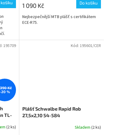
 košíku
Do košíku
1 090 Kč
on
Nejbezpečnější MTB plášť s certifikátem
vý
ECE-R75.
in
čí.
d:
195709
Kód:
195601/CER
 390 Kč
–20 %
ph
Plášť Schwalbe Rapid Rob
in TL-
27,5x2,10 54-584
dem
(2 ks)
Skladem
(2 ks)