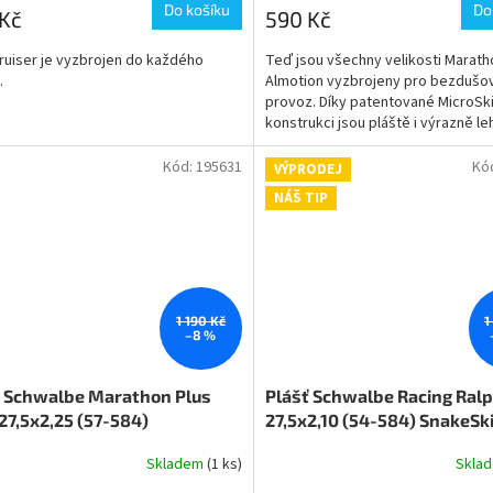
Do košíku
Do
Kč
590 Kč
ruiser je vyzbrojen do každého
Teď jsou všechny velikosti Marath
.
Almotion vyzbrojeny pro bezdušo
provoz. Díky patentované MicroSk
konstrukci jsou pláště i výrazně leh
Samozřejmě lze požívat i s duší.
Kód:
195631
Kó
VÝPRODEJ
NÁŠ TIP
1 190 Kč
1
–8 %
ť Schwalbe Marathon Plus
Plášť Schwalbe Racing Ral
7,5x2,25 (57-584)
27,5x2,10 (54-584) SnakeSk
Easy
Skladem
(1 ks)
Skla