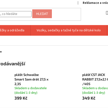
Reklamace a vrá
HLEDAT
ěžky a odrážedla
Vozíky, sedačky a tažné tyče na dětské kolo
"
rodávanější
plášt Schwalbe
plášť CST JACK
Smart Sam drát 27,5 x
RABBIT 27,5x2,1 
2,35
/405
Skladem u dodavatele
Skladem u dodav
(dodání 1-3 dny)
(dodání 1-3 dny)
399 Kč
349 Kč