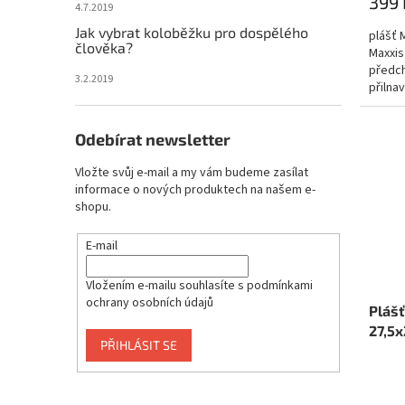
399 
4.7.2019
Jak vybrat koloběžku pro dospělého
plášť 
člověka?
Maxxis
předch
3.2.2019
přilna
Legend
Odebírat newsletter
Vložte svůj e-mail a my vám budeme zasílat
informace o nových produktech na našem e-
shopu.
E-mail
Vložením e-mailu souhlasíte s
podmínkami
ochrany osobních údajů
Plášť
27,5x
PŘIHLÁSIT SE