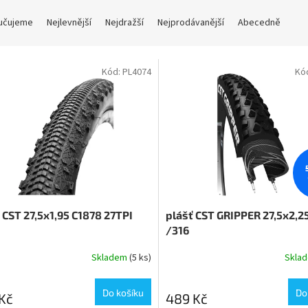
učujeme
Nejlevnější
Nejdražší
Nejprodávanější
Abecedně
Kód:
PL4074
Kó
 CST 27,5x1,95 C1878 27TPI
plášť CST GRIPPER 27,5x2,2
/316
Skladem
(5 ks)
Skla
Do košíku
Do
Kč
489 Kč