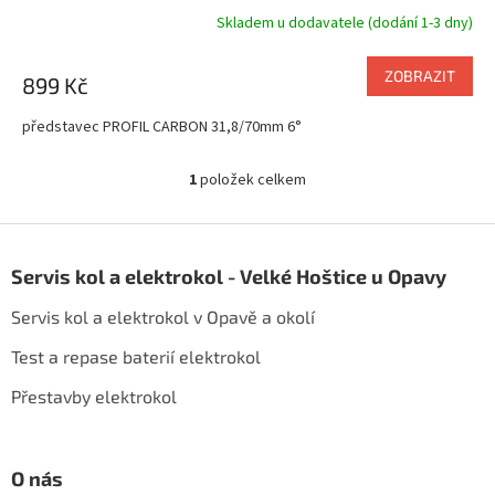
Skladem u dodavatele (dodání 1-3 dny)
ZOBRAZIT
899 Kč
představec PROFIL CARBON 31,8/70mm 6°
1
položek celkem
O
v
l
Z
á
á
d
Servis kol a elektrokol - Velké Hoštice u Opavy
p
a
a
c
Servis kol a elektrokol v Opavě a okolí
t
í
í
p
Test a repase baterií elektrokol
r
Přestavby elektrokol
v
k
y
v
O nás
ý