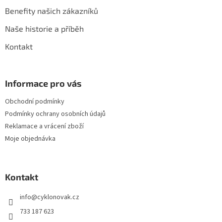
p
Benefity našich zákazníků
i
s
Naše historie a příběh
u
Kontakt
Informace pro vás
Obchodní podmínky
Podmínky ochrany osobních údajů
Reklamace a vrácení zboží
Moje objednávka
Kontakt
info
@
cyklonovak.cz
733 187 623