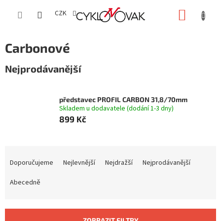
Přejít
NÁKUP
na
CZK
obsah
KOŠÍK
Carbonové
Nejprodávanější
představec PROFIL CARBON 31,8/70mm
Skladem u dodavatele (dodání 1-3 dny)
899 Kč
Ř
a
Doporučujeme
Nejlevnější
Nejdražší
Nejprodávanější
z
e
Abecedně
n
í
p
ZOBRAZIT FILTRY