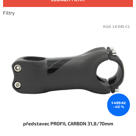
r
o
Filtry
d
u
V
Kód:
14-045-C1
k
ý
t
p
ů
i
s
p
r
o
d
u
k
t
ů
1 499 Kč
–40 %
představec PROFIL CARBON 31,8/70mm