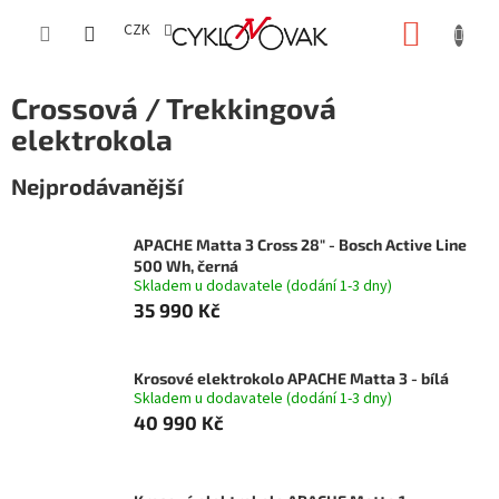
Přejít
NÁKUP
na
CZK
obsah
KOŠÍK
Crossová / Trekkingová
elektrokola
Nejprodávanější
APACHE Matta 3 Cross 28" - Bosch Active Line
500 Wh, černá
Skladem u dodavatele (dodání 1-3 dny)
35 990 Kč
Krosové elektrokolo APACHE Matta 3 - bílá
Skladem u dodavatele (dodání 1-3 dny)
40 990 Kč