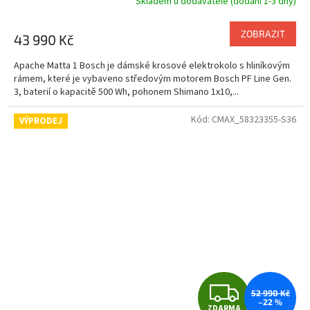
Skladem u dodavatele (dodání 1-3 dny)
M
ZOBRAZIT
43 990 Kč
A
Apache Matta 1 Bosch je dámské krosové elektrokolo s hliníkovým
rámem, které je vybaveno středovým motorem Bosch PF Line Gen.
3, baterií o kapacitě 500 Wh, pohonem Shimano 1x10,...
Kód:
CMAX_58323355-S36
VÝPRODEJ
Z
52 990 Kč
–22 %
ZDARMA