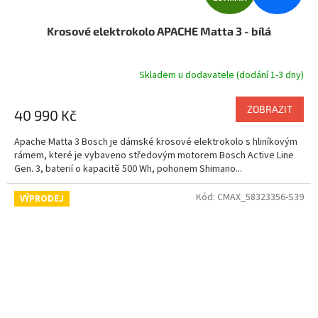
D
Krosové elektrokolo APACHE Matta 3 - bílá
A
R
Skladem u dodavatele (dodání 1-3 dny)
M
ZOBRAZIT
40 990 Kč
A
Apache Matta 3 Bosch je dámské krosové elektrokolo s hliníkovým
rámem, které je vybaveno středovým motorem Bosch Active Line
Gen. 3, baterií o kapacitě 500 Wh, pohonem Shimano...
Kód:
CMAX_58323356-S39
VÝPRODEJ