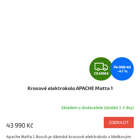
Z
74 990 Kč
–41 %
ZDARMA
D
Krosové elektrokolo APACHE Matta 1
A
R
Skladem u dodavatele (dodání 1-3 dny)
M
ZOBRAZIT
43 990 Kč
A
Apache Matta 1 Bosch je dámské krosové elektrokolo s hliníkovým