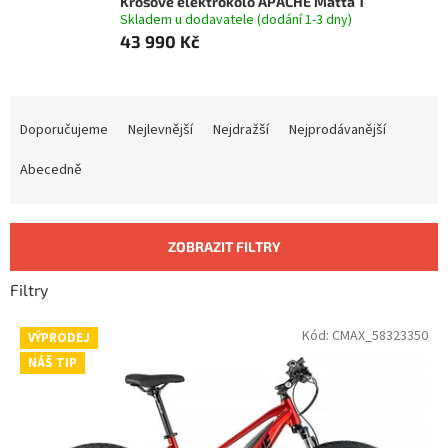
Krosové elektrokolo APACHE Matta 1
Skladem u dodavatele (dodání 1-3 dny)
43 990 Kč
Ř
a
Doporučujeme
Nejlevnější
Nejdražší
Nejprodávanější
z
e
Abecedně
n
í
p
ZOBRAZIT FILTRY
r
o
Filtry
d
u
V
Kód:
CMAX_58323350
VÝPRODEJ
k
ý
NÁŠ TIP
t
p
ů
i
s
p