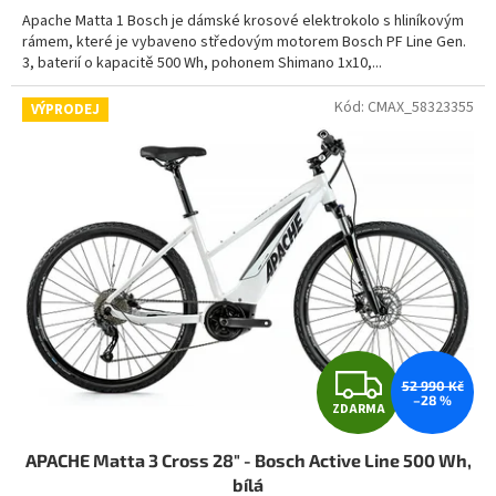
A
Apache Matta 1 Bosch je dámské krosové elektrokolo s hliníkovým
rámem, které je vybaveno středovým motorem Bosch PF Line Gen.
3, baterií o kapacitě 500 Wh, pohonem Shimano 1x10,...
Kód:
CMAX_58323355
VÝPRODEJ
Z
52 990 Kč
–28 %
ZDARMA
D
APACHE Matta 3 Cross 28" - Bosch Active Line 500 Wh,
A
bílá