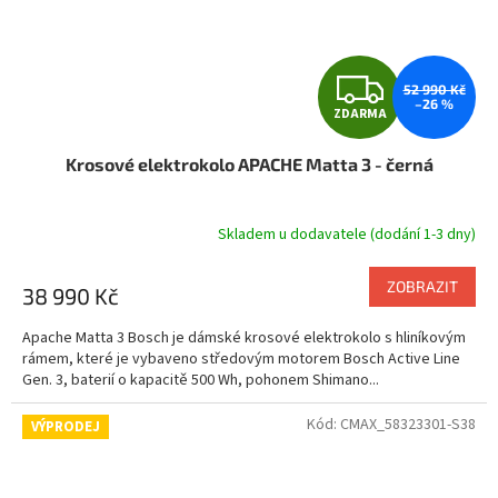
Z
52 990 Kč
–26 %
ZDARMA
D
Krosové elektrokolo APACHE Matta 3 - černá
A
R
Skladem u dodavatele (dodání 1-3 dny)
M
ZOBRAZIT
38 990 Kč
A
Apache Matta 3 Bosch je dámské krosové elektrokolo s hliníkovým
rámem, které je vybaveno středovým motorem Bosch Active Line
Gen. 3, baterií o kapacitě 500 Wh, pohonem Shimano...
Kód:
CMAX_58323301-S38
VÝPRODEJ