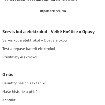
10
položek celkem
O
v
l
Z
á
á
d
Servis kol a elektrokol - Velké Hoštice u Opavy
p
a
a
c
Servis kol a elektrokol v Opavě a okolí
t
í
í
p
Test a repase baterií elektrokol
r
Přestavby elektrokol
v
k
y
v
O nás
ý
p
Benefity našich zákazníků
i
s
Naše historie a příběh
u
Kontakt