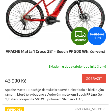
r
o
d
u
k
t
Z
ů
74 990 Kč
–41 %
ZDARMA
D
APACHE Matta 1 Cross 28" - Bosch PF 500 Wh, červená
A
R
Skladem u dodavatele (dodání 1-3 dny)
M
ZOBRAZIT
43 990 Kč
A
Apache Matta 1 Bosch je dámské krosové elektrokolo s hliníkovým
rámem, které je vybaveno středovým motorem Bosch PF Line Gen.
3, baterií o kapacitě 500 Wh, pohonem Shimano 1x10,...
Kód:
CMAX_58323351
VÝPRODEJ