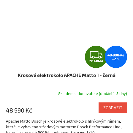
Z
49 990 Kč
–2 %
ZDARMA
D
Krosové elektrokolo APACHE Matto 1 - černá
A
R
Skladem u dodavatele (dodání 1-3 dny)
M
ZOBRAZIT
48 990 Kč
A
Apache Matto Bosch je krosové elektrokolo s hliníkovým rámem,
které je vybaveno středovým motorem Bosch Performance Line,
baterií o kapacitě 500 Wh, pohonem Shimano 1x10,...