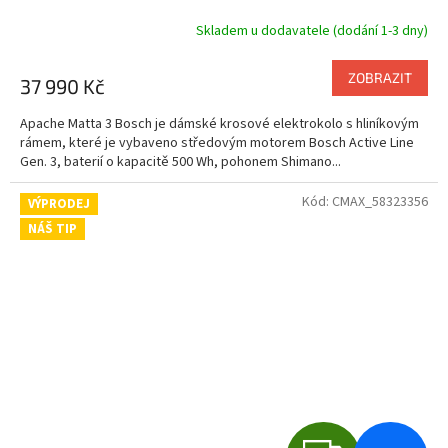
R
Skladem u dodavatele (dodání 1-3 dny)
M
ZOBRAZIT
37 990 Kč
A
Apache Matta 3 Bosch je dámské krosové elektrokolo s hliníkovým
rámem, které je vybaveno středovým motorem Bosch Active Line
Gen. 3, baterií o kapacitě 500 Wh, pohonem Shimano...
Kód:
CMAX_58323356
VÝPRODEJ
NÁŠ TIP