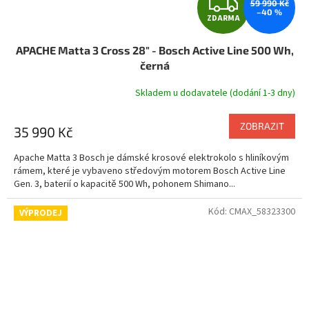
Z
59 990 Kč
–40 %
ZDARMA
D
APACHE Matta 3 Cross 28" - Bosch Active Line 500 Wh,
A
černá
R
Skladem u dodavatele (dodání 1-3 dny)
M
ZOBRAZIT
35 990 Kč
A
Apache Matta 3 Bosch je dámské krosové elektrokolo s hliníkovým
rámem, které je vybaveno středovým motorem Bosch Active Line
Gen. 3, baterií o kapacitě 500 Wh, pohonem Shimano...
Kód:
CMAX_58323300
VÝPRODEJ