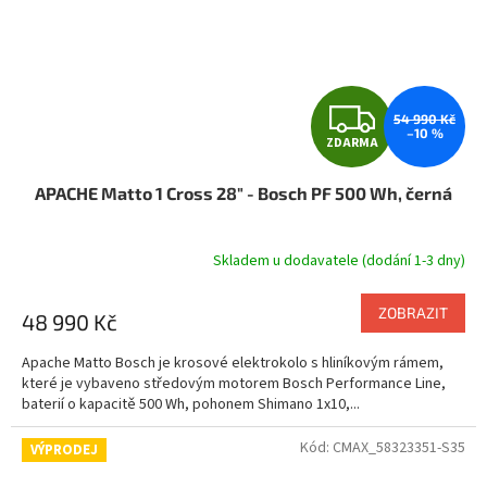
Z
54 990 Kč
–10 %
ZDARMA
D
APACHE Matto 1 Cross 28" - Bosch PF 500 Wh, černá
A
R
Skladem u dodavatele (dodání 1-3 dny)
M
ZOBRAZIT
48 990 Kč
A
Apache Matto Bosch je krosové elektrokolo s hliníkovým rámem,
které je vybaveno středovým motorem Bosch Performance Line,
baterií o kapacitě 500 Wh, pohonem Shimano 1x10,...
Kód:
CMAX_58323351-S35
VÝPRODEJ