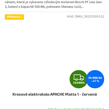
rámem, které je vybaveno středovým motorem Bosch PF Line Gen.
3, baterií o kapacitě 500 Wh, pohonem Shimano 1x10,...
Kód:
CMAX_58323350-S32
VÝPRODEJ
Z
74 990 Kč
–41 %
ZDARMA
D
Krosové elektrokolo APACHE Matta 1 - červená
A
R