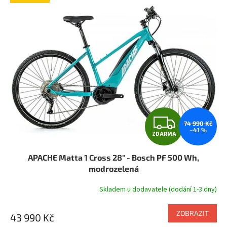
Z
74 990 Kč
–41 %
ZDARMA
D
APACHE Matta 1 Cross 28" - Bosch PF 500 Wh,
A
modrozelená
R
Skladem u dodavatele (dodání 1-3 dny)
M
ZOBRAZIT
43 990 Kč