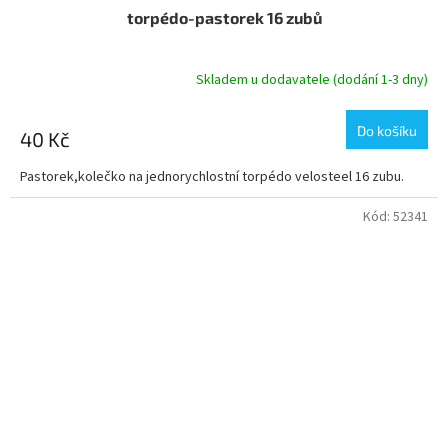
torpédo-pastorek 16 zubů
Skladem u dodavatele (dodání 1-3 dny)
Do košíku
40 Kč
Pastorek,kolečko na jednorychlostní torpédo velosteel 16 zubu.
Kód:
52341