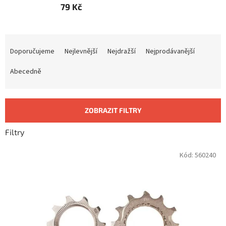
79 Kč
Ř
a
Doporučujeme
Nejlevnější
Nejdražší
Nejprodávanější
z
e
Abecedně
n
í
p
ZOBRAZIT FILTRY
r
o
Filtry
d
u
V
Kód:
560240
k
ý
t
p
ů
i
s
p
r