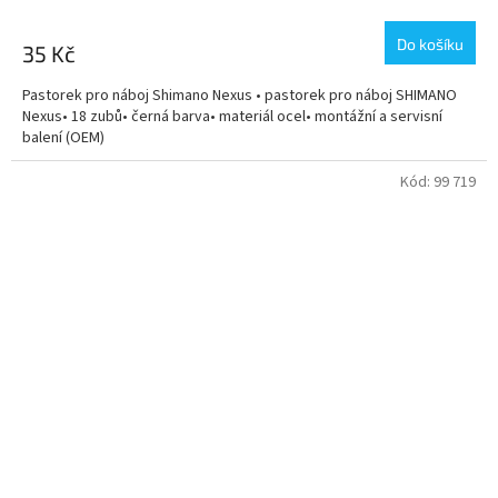
Do košíku
35 Kč
Pastorek pro náboj Shimano Nexus • pastorek pro náboj SHIMANO
Nexus• 18 zubů• černá barva• materiál ocel• montážní a servisní
balení (OEM)
Kód:
99 719