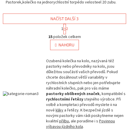
Pastorek,kolečko na jednorychlostní torpédo velosteel 20 zubu.
NAČÍST DALŠÍ 3
S
1
2
t
O
r
15
položek celkem
v
á
l
NAHORU
n
á
k
d
o
v
Ozubená kolečka na kolo, nazývaná též
a
á
pastorky nebo převodníky na kolo, jsou
c
n
důležitou součástí vašich převodů. Pokud
í
í
chcete dosáhnout větší variability v
p
rychlostních stupních nebo jen potřebujete
r
náhradní kolečko, pak pro vás máme
v
pastorky oblíbených značek
k
, kompatibilní s
rychlostními řetězy
y
stejného výrobce. Při
volbě a kompletaci převodů myslete ii na
v
nové
kliky
a řetězy. K bezpečné jízdě s
ý
novými pastorky vám rádi poskytneme nejen
p
kvalitní
přilbu
i
, ale poradíme i s
Povinnou
výbavou jízdního kola
s
.