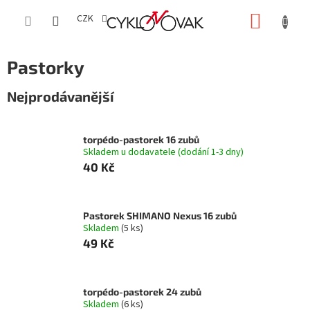
Přejít
NÁKUP
na
CZK
obsah
KOŠÍK
Pastorky
Nejprodávanější
torpédo-pastorek 16 zubů
Skladem u dodavatele (dodání 1-3 dny)
40 Kč
Pastorek SHIMANO Nexus 16 zubů
Skladem
(5 ks)
49 Kč
torpédo-pastorek 24 zubů
Skladem
(6 ks)