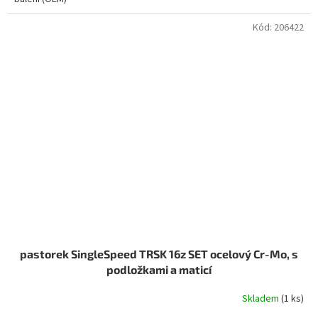
Kód:
206422
pastorek SingleSpeed TRSK 16z SET ocelový Cr-Mo, s
podložkami a maticí
Skladem
(1 ks)