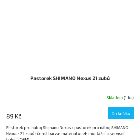
Pastorek SHIMANO Nexus 21 zubů
Skladem
(1 ks)
Do košíku
89 Kč
Pastorek pro náboj Shimano Nexus • pastorek pro náboj SHIMANO
Nexus• 21 zubů• černá barva• materiál ocel• montážní a servisní
balení (OEM)