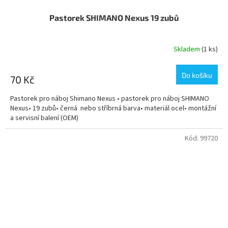
Pastorek SHIMANO Nexus 19 zubů
Skladem
(1 ks)
Průměrné
hodnocení
produktu
Do košíku
70 Kč
je
5,0
Pastorek pro náboj Shimano Nexus • pastorek pro náboj SHIMANO
z
Nexus• 19 zubů• černá nebo stříbrná barva• materiál ocel• montážní
5
a servisní balení (OEM)
hvězdiček.
Kód:
99720