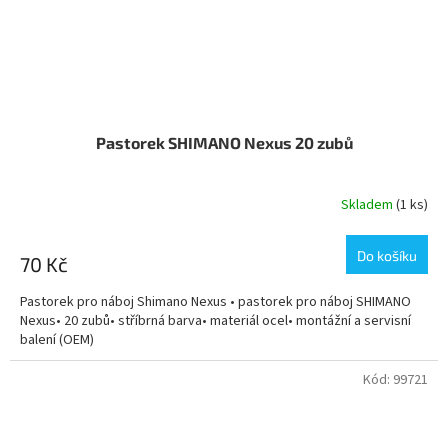
Pastorek SHIMANO Nexus 20 zubů
Skladem
(1 ks)
Do košíku
70 Kč
Pastorek pro náboj Shimano Nexus • pastorek pro náboj SHIMANO
Nexus• 20 zubů• stříbrná barva• materiál ocel• montážní a servisní
balení (OEM)
Kód:
99721