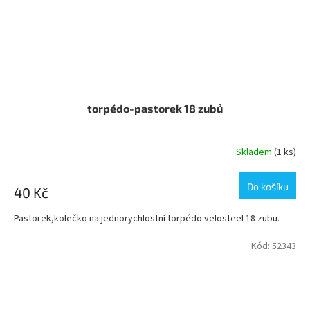
torpédo-pastorek 18 zubů
Skladem
(1 ks)
Do košíku
40 Kč
Pastorek,kolečko na jednorychlostní torpédo velosteel 18 zubu.
Kód:
52343