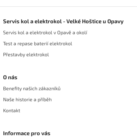
u
Z
á
Servis kol a elektrokol - Velké Hoštice u Opavy
p
a
Servis kol a elektrokol v Opavě a okolí
t
í
Test a repase baterií elektrokol
Přestavby elektrokol
O nás
Benefity našich zákazníků
Naše historie a příběh
Kontakt
Informace pro vás