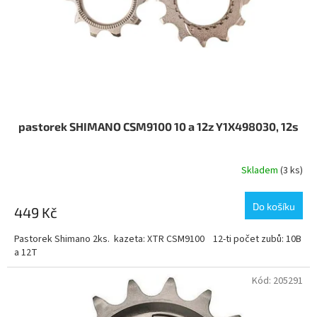
o
d
u
k
t
ů
pastorek SHIMANO CSM9100 10 a 12z Y1X498030, 12s
Skladem
(3 ks)
Do košíku
449 Kč
Pastorek Shimano 2ks. kazeta: XTR CSM9100 12-ti počet zubů: 10B
a 12T
Kód:
205291