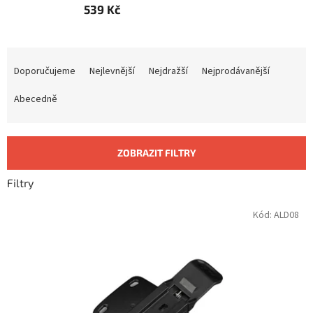
539 Kč
Ř
a
Doporučujeme
Nejlevnější
Nejdražší
Nejprodávanější
z
e
Abecedně
n
í
p
ZOBRAZIT FILTRY
r
o
Filtry
d
u
V
Kód:
ALD08
k
ý
t
p
ů
i
s
p
r