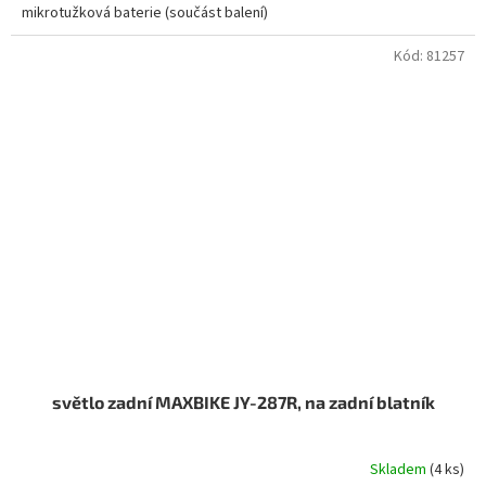
mikrotužková baterie (součást balení)
Kód:
81257
světlo zadní MAXBIKE JY-287R, na zadní blatník
Skladem
(4 ks)