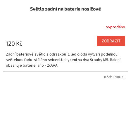
Světlo zadní na baterie nosičové
Vyprodáno
ZOBRAZIT
120 Kč
Zadní bateriové světlo s odrazkou 1 led dioda vytváří podelnou
světelnou řadu stálého svícení.Uchycení na dva šrouby M5. Balení
obsahuje baterie: ano - 2xAAA
Kód:
198621