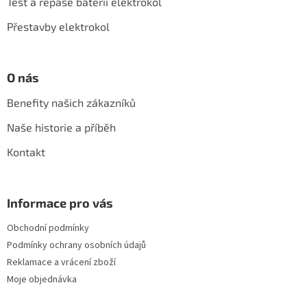
í
Test a repase baterií elektrokol
s
u
Přestavby elektrokol
O nás
Benefity našich zákazníků
Naše historie a příběh
Kontakt
Informace pro vás
Obchodní podmínky
Podmínky ochrany osobních údajů
Reklamace a vrácení zboží
Moje objednávka