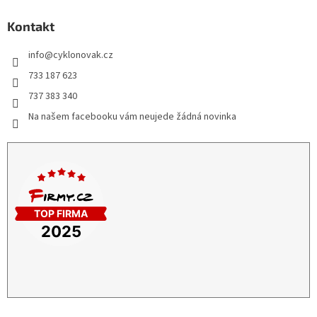
Kontakt
info
@
cyklonovak.cz
733 187 623
737 383 340
Na našem facebooku vám neujede žádná novinka