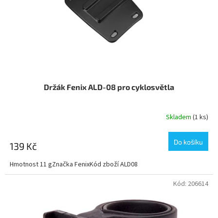
o
d
u
k
t
ů
Držák Fenix ALD-08 pro cyklosvětla
Skladem
(1 ks)
Do košíku
139 Kč
Hmotnost 11 gZnačka FenixKód zboží ALD08
Kód:
206614