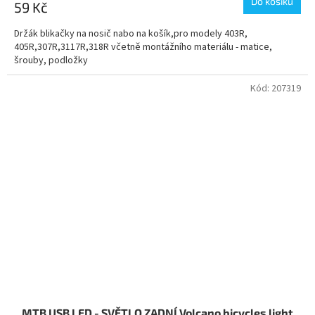
Do košíku
59 Kč
Držák blikačky na nosič nabo na košík,pro modely 403R,
405R,307R,3117R,318R včetně montážního materiálu - matice,
šrouby, podložky
Kód:
207319
MTB USB LED - SVĚTLO ZADNÍ Volcano bicycles light