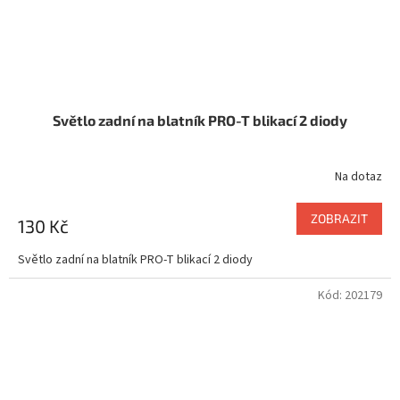
Světlo zadní na blatník PRO-T blikací 2 diody
Na dotaz
Průměrné
hodnocení
produktu
ZOBRAZIT
130 Kč
je
5,0
Světlo zadní na blatník PRO-T blikací 2 diody
z
5
Kód:
202179
hvězdiček.