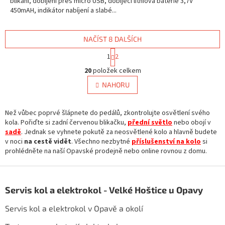
blikání, dobíjení přes micro USB, dobíjecí lithiová baterie 3,7V
450mAH, indikátor nabíjení a slabé...
NAČÍST 8 DALŠÍCH
S
1
2
t
O
r
20
položek celkem
v
á
l
NAHORU
n
á
k
d
o
v
Než vůbec poprvé šlápnete do pedálů, zkontrolujte osvětlení svého
a
á
kola. Pořiďte si zadní červenou blikačku,
c
přední světlo
nebo obojí v
n
sadě
. Jednak se vyhnete pokutě za neosvětlené kolo a hlavně budete
í
í
v noci
na cestě vidět
. Všechno nezbytné
p
příslušenství na kolo
si
prohlédněte na naší Opavské prodejně nebo online rovnou z domu.
r
v
Z
k
y
á
Servis kol a elektrokol - Velké Hoštice u Opavy
v
p
ý
a
Servis kol a elektrokol v Opavě a okolí
p
t
i