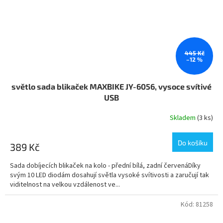
445 Kč
–12 %
světlo sada blikaček MAXBIKE JY-6056, vysoce svítivé
USB
Skladem
(3 ks)
Do košíku
389 Kč
Sada dobíjecích blikaček na kolo - přední bílá, zadní červenáDíky
svým 10 LED diodám dosahují světla vysoké svítivosti a zaručují tak
viditelnost na velkou vzdálenost ve...
Kód:
81258