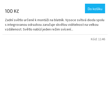
Do košíku
100 Kč
Zadní světlo určené k montáži na blatník. Vysoce svítivá dioda spolu
s integrovanou odrazkou zaručuje skvělou viditelnost na velkou
vzdálenost. Světlo nabízí jeden režim svícení...
Kód:
1146