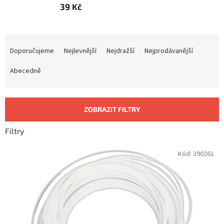
39 Kč
Ř
a
Doporučujeme
Nejlevnější
Nejdražší
Nejprodávanější
z
e
Abecedně
n
í
p
ZOBRAZIT FILTRY
r
o
Filtry
d
u
V
Kód:
390261
k
ý
t
p
ů
i
s
p
r