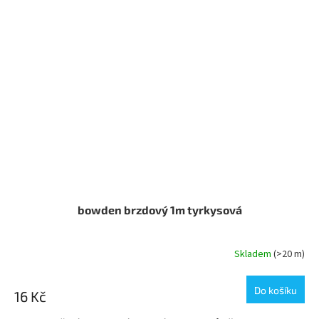
bowden brzdový 1m tyrkysová
Skladem
(>20 m)
Do košíku
16 Kč