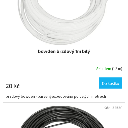
o
d
u
k
t
ů
bowden brzdový 1m bílý
Skladem
(12 m)
Do košíku
20 Kč
brzdový bowden - barevnýexpedováno po celých metrech
Kód:
32530