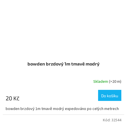
bowden brzdový 1m tmavě modrý
Skladem
(>20 m)
Do košíku
20 Kč
bowden brzdový 1m tmavě modrý expedováno po celých metrech
Kód:
32544