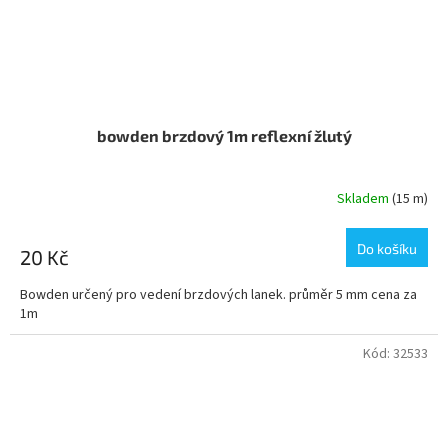
bowden brzdový 1m reflexní žlutý
Skladem
(15 m)
Do košíku
20 Kč
Bowden určený pro vedení brzdových lanek. průměr 5 mm cena za
1m
Kód:
32533