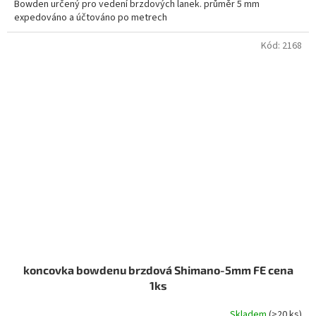
Bowden určený pro vedení brzdových lanek. průměr 5 mm
expedováno a účtováno po metrech
Kód:
2168
koncovka bowdenu brzdová Shimano-5mm FE cena
1ks
Skladem
(>20 ks)