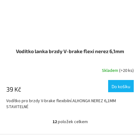
Vodítko lanka brzdy V-brake flexi nerez 6,1mm
Skladem
(>20 ks)
Do košíku
39 Kč
Vodítko pro brzdy V-brake flexibilní.ALHONGA NEREZ 6,1MM
STAVITELNÉ
12
položek celkem
O
v
l
Z