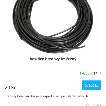
bowden brzdový 1m černý
Skladem
(17 m)
Do košíku
20 Kč
brzdový bowden - barevnýexpedováno po celých metrech
Kód:
32541