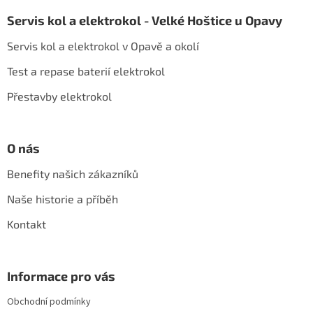
á
á
d
Servis kol a elektrokol - Velké Hoštice u Opavy
p
a
a
c
Servis kol a elektrokol v Opavě a okolí
t
í
í
p
Test a repase baterií elektrokol
r
Přestavby elektrokol
v
k
y
v
O nás
ý
p
Benefity našich zákazníků
i
s
Naše historie a příběh
u
Kontakt
Informace pro vás
Obchodní podmínky