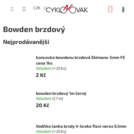
Přejít
NÁKUP
na
CZK
obsah
KOŠÍK
Bowden brzdový
Nejprodávanější
koncovka bowdenu brzdová Shimano-5mm FE
cena 1ks
Skladem
(>20 ks)
2 Kč
bowden brzdový 1m černý
Skladem
(17 m)
20 Kč
Vodítko lanka brzdy V-brake flexi nerez 6,1mm
Skladem
(>20 ks)