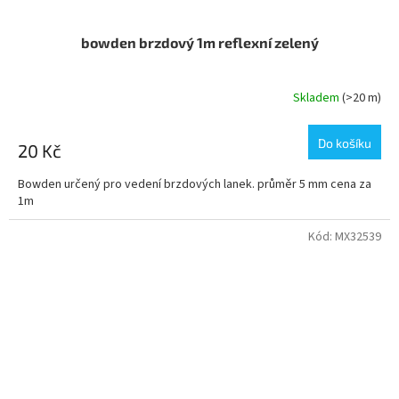
bowden brzdový 1m reflexní zelený
Skladem
(>20 m)
Do košíku
20 Kč
Bowden určený pro vedení brzdových lanek. průměr 5 mm cena za
1m
Kód:
MX32539