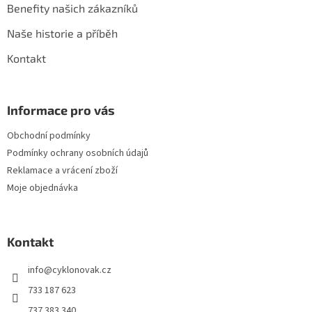
Benefity našich zákazníků
i
s
Naše historie a příběh
u
Kontakt
Informace pro vás
Obchodní podmínky
Podmínky ochrany osobních údajů
Reklamace a vrácení zboží
Moje objednávka
Kontakt
info
@
cyklonovak.cz
733 187 623
737 383 340