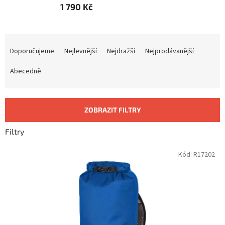
1 790 Kč
Ř
a
Doporučujeme
Nejlevnější
Nejdražší
Nejprodávanější
z
e
Abecedně
n
í
p
ZOBRAZIT FILTRY
r
o
Filtry
d
u
V
Kód:
R17202
k
ý
t
p
ů
i
s
p
r