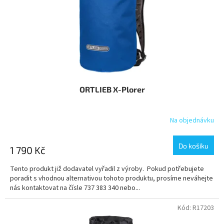
o
d
u
k
t
ů
ORTLIEB X-Plorer
Na objednávku
Do košíku
1 790 Kč
Tento produkt již dodavatel vyřadil z výroby. Pokud potřebujete
poradit s vhodnou alternativou tohoto produktu, prosíme neváhejte
nás kontaktovat na čísle 737 383 340 nebo...
Kód:
R17203