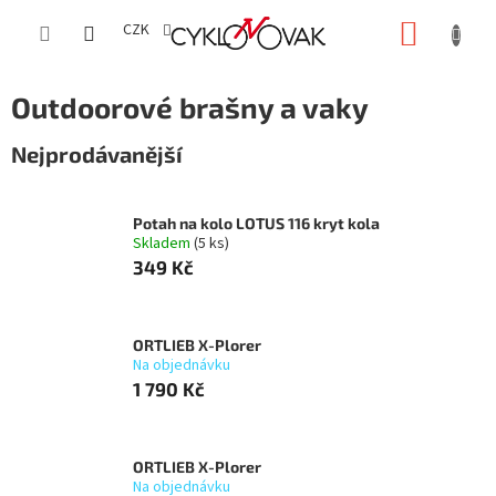
Přejít
NÁKUP
na
CZK
obsah
KOŠÍK
Outdoorové brašny a vaky
Nejprodávanější
Potah na kolo LOTUS 116 kryt kola
Skladem
(5 ks)
349 Kč
ORTLIEB X-Plorer
Na objednávku
1 790 Kč
ORTLIEB X-Plorer
Na objednávku