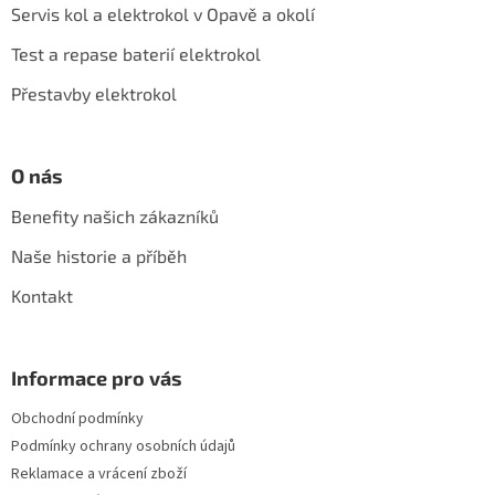
a
Servis kol a elektrokol v Opavě a okolí
r
t
v
í
Test a repase baterií elektrokol
k
y
Přestavby elektrokol
v
ý
p
i
O nás
s
u
Benefity našich zákazníků
Naše historie a příběh
Kontakt
Informace pro vás
Obchodní podmínky
Podmínky ochrany osobních údajů
Reklamace a vrácení zboží