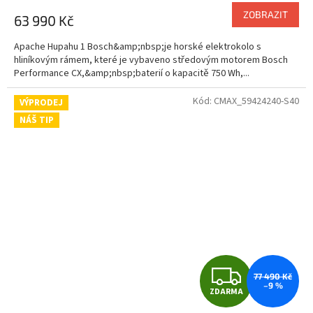
M
ZOBRAZIT
63 990 Kč
A
Apache Hupahu 1 Bosch&amp;nbsp;je horské elektrokolo s
hliníkovým rámem, které je vybaveno středovým motorem Bosch
Performance CX,&amp;nbsp;baterií o kapacitě 750 Wh,...
Kód:
CMAX_59424240-S40
VÝPRODEJ
NÁŠ TIP
Z
77 490 Kč
–9 %
ZDARMA
D