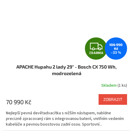
Z
106 990
Kč
–33 %
ZDARMA
D
APACHE Hupahu 2 lady 29" - Bosch CX 750 Wh,
A
modrozelená
R
Skladem
(1 ks)
M
ZOBRAZIT
70 990 Kč
A
Nejlepší pevná devětadvacítka s nižším nástupem, nabídne
precizně zpracovaný rám s integrovanou baterií, vnitřním vedením
kabeláže a pevnou boostovou zadní osou. Sportovní...