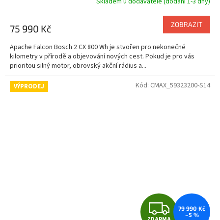
Skladem u dodavatele (dodání 1-3 dny)
M
ZOBRAZIT
75 990 Kč
A
Apache Falcon Bosch 2 CX 800 Wh je stvořen pro nekonečné
kilometry v přírodě a objevování nových cest. Pokud je pro vás
prioritou silný motor, obrovský akční rádius a...
Kód:
CMAX_59323200-S14
VÝPRODEJ
Z
79 990 Kč
–5 %
ZDARMA