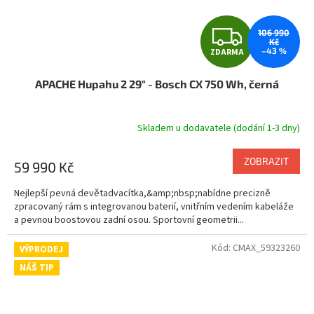
Z
106 990
Kč
–43 %
ZDARMA
D
APACHE Hupahu 2 29" - Bosch CX 750 Wh, černá
A
R
Skladem u dodavatele (dodání 1-3 dny)
M
ZOBRAZIT
59 990 Kč
A
Nejlepší pevná devětadvacítka,&amp;nbsp;nabídne precizně
zpracovaný rám s integrovanou baterií, vnitřním vedením kabeláže
a pevnou boostovou zadní osou. Sportovní geometrii...
Kód:
CMAX_59323260
VÝPRODEJ
NÁŠ TIP