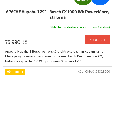
D
APACHE Hupahu 1 29" - Bosch CX 1000 Wh PowerMore,
A
stříbrná
R
Skladem u dodavatele (dodání 1-3 dny)
M
ZOBRAZIT
75 990 Kč
A
Apache Hupahu 1 Bosch je horské elektrokolo s hliníkovým rámem,
které je vybaveno středovým motorem Bosch Performance CX,
baterií o kapacitě 750 Wh, pohonem Shimano 1x12,...
Kód:
CMAX_59323200
VÝPRODEJ