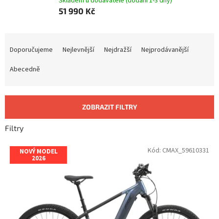
Skladem u dodavatele (dodání 1-3 dny)
51 990 Kč
Ř
a
Doporučujeme
Nejlevnější
Nejdražší
Nejprodávanější
z
e
Abecedně
n
í
p
ZOBRAZIT FILTRY
r
o
Filtry
d
u
V
Kód:
CMAX_59610331
NOVÝ MODEL
k
ý
2026
t
p
ů
i
s
p
r