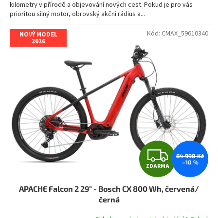
kilometry v přírodě a objevování nových cest. Pokud je pro vás
prioritou silný motor, obrovský akční rádius a...
Kód:
CMAX_59610340
NOVÝ MODEL
2026
Z
84 990 Kč
–10 %
ZDARMA
D
APACHE Falcon 2 29" - Bosch CX 800 Wh, červená/
A
černá
R