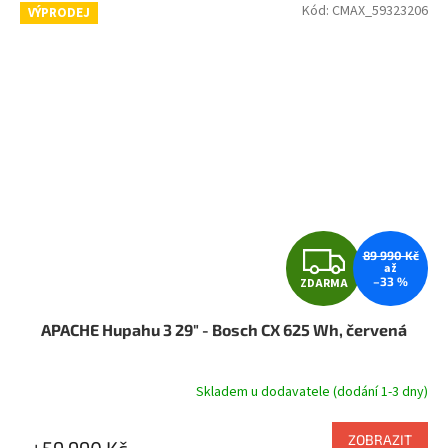
Kód:
CMAX_59323206
VÝPRODEJ
Z
89 990 Kč
až
–33 %
ZDARMA
D
APACHE Hupahu 3 29" - Bosch CX 625 Wh, červená
A
R
Skladem u dodavatele (dodání 1-3 dny)
Průměrné
hodnocení
M
produktu
ZOBRAZIT
59 990 Kč