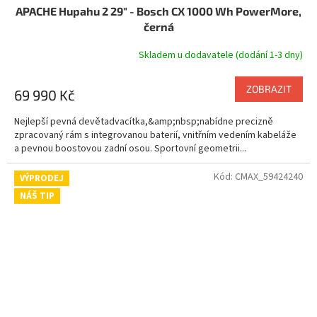
APACHE Hupahu 2 29" - Bosch CX 1000 Wh PowerMore,
A
černá
R
Skladem u dodavatele (dodání 1-3 dny)
M
ZOBRAZIT
69 990 Kč
A
Nejlepší pevná devětadvacítka,&amp;nbsp;nabídne precizně
zpracovaný rám s integrovanou baterií, vnitřním vedením kabeláže
a pevnou boostovou zadní osou. Sportovní geometrii...
Kód:
CMAX_59424240
VÝPRODEJ
NÁŠ TIP