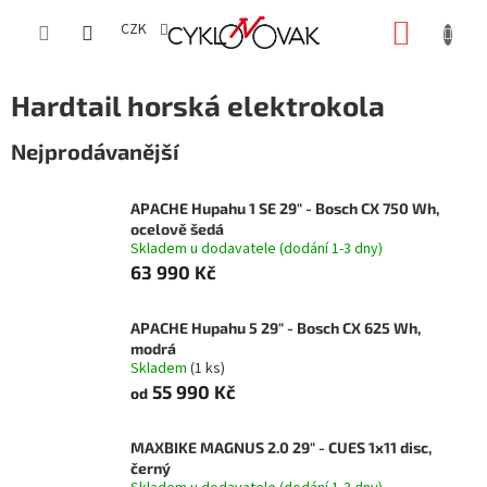
Přejít
NÁKUP
na
CZK
obsah
KOŠÍK
Hardtail horská elektrokola
Nejprodávanější
APACHE Hupahu 1 SE 29" - Bosch CX 750 Wh,
ocelově šedá
Skladem u dodavatele (dodání 1-3 dny)
63 990 Kč
APACHE Hupahu 5 29" - Bosch CX 625 Wh,
modrá
Skladem
(1 ks)
55 990 Kč
od
MAXBIKE MAGNUS 2.0 29" - CUES 1x11 disc,
černý