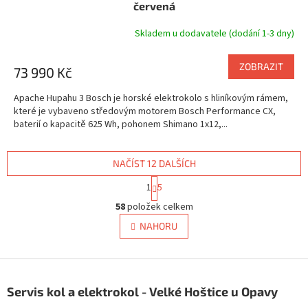
A
červená
R
Skladem u dodavatele (dodání 1-3 dny)
M
ZOBRAZIT
73 990 Kč
A
Apache Hupahu 3 Bosch je horské elektrokolo s hliníkovým rámem,
které je vybaveno středovým motorem Bosch Performance CX,
baterií o kapacitě 625 Wh, pohonem Shimano 1x12,...
NAČÍST 12 DALŠÍCH
S
1
5
t
O
r
58
položek celkem
v
á
l
NAHORU
n
á
k
d
o
v
Z
a
á
c
á
n
Servis kol a elektrokol - Velké Hoštice u Opavy
í
p
í
p