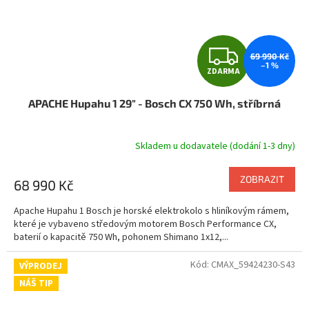
Z
69 990 Kč
–1 %
ZDARMA
D
APACHE Hupahu 1 29" - Bosch CX 750 Wh, stříbrná
A
R
Skladem u dodavatele (dodání 1-3 dny)
Průměrné
hodnocení
M
produktu
ZOBRAZIT
68 990 Kč
je
A
5,0
Apache Hupahu 1 Bosch je horské elektrokolo s hliníkovým rámem,
z
které je vybaveno středovým motorem Bosch Performance CX,
5
baterií o kapacitě 750 Wh, pohonem Shimano 1x12,...
hvězdiček.
Kód:
CMAX_59424230-S43
VÝPRODEJ
NÁŠ TIP