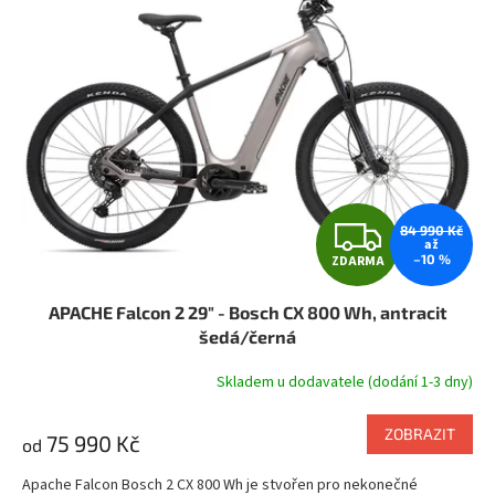
Z
84 990 Kč
až
–10 %
ZDARMA
D
APACHE Falcon 2 29" - Bosch CX 800 Wh, antracit
A
šedá/černá
R
Skladem u dodavatele (dodání 1-3 dny)
M
ZOBRAZIT
75 990 Kč
od
A
Apache Falcon Bosch 2 CX 800 Wh je stvořen pro nekonečné