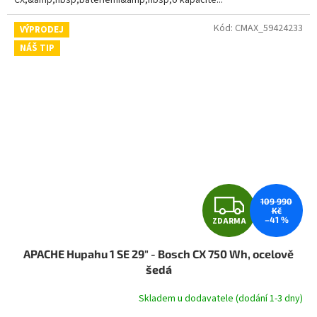
CX,&amp;nbsp;bateriemi&amp;nbsp;o kapacitě...
Kód:
CMAX_59424233
VÝPRODEJ
NÁŠ TIP
Z
109 990
Kč
–41 %
ZDARMA
D
APACHE Hupahu 1 SE 29" - Bosch CX 750 Wh, ocelově
A
šedá
R
Skladem u dodavatele (dodání 1-3 dny)