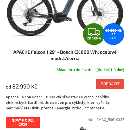
o
d
u
k
t
Z
89 990 Kč
ů
až
–7 %
ZDARMA
D
APACHE Falcon 1 29" - Bosch CX 800 Wh, ocelově
A
modrá/černá
R
Skladem u dodavatele (dodání 1-3 dny)
M
ZOBRAZIT
82 990 Kč
od
A
Apache Falcon Bosch CX 800 Wh představuje vrchol nabídky
elektrických hardtailů. Je navržen pro cyklisty, kteří vyžadují
maximální efektivitu přenosu energie, nízkou hmotnost a...
Kód:
CMAX_59610337
NOVÝ MODEL
2026