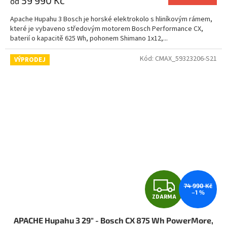
od
je
A
5,0
Apache Hupahu 3 Bosch je horské elektrokolo s hliníkovým rámem,
z
které je vybaveno středovým motorem Bosch Performance CX,
5
baterií o kapacitě 625 Wh, pohonem Shimano 1x12,...
hvězdiček.
Kód:
CMAX_59323206-S21
VÝPRODEJ
Z
74 990 Kč
–1 %
ZDARMA
D
APACHE Hupahu 3 29" - Bosch CX 875 Wh PowerMore,