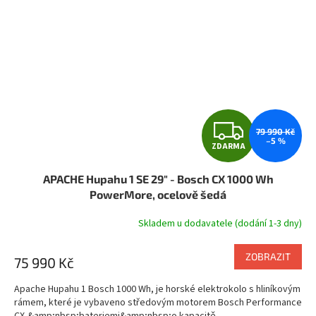
Z
79 990 Kč
–5 %
ZDARMA
D
APACHE Hupahu 1 SE 29" - Bosch CX 1000 Wh
A
PowerMore, ocelově šedá
R
Skladem u dodavatele (dodání 1-3 dny)
M
ZOBRAZIT
75 990 Kč
A
Apache Hupahu 1 Bosch 1000 Wh, je horské elektrokolo s hliníkovým
rámem, které je vybaveno středovým motorem Bosch Performance