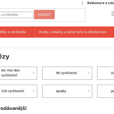
Reklamace a vrá
HLEDAT
ěžky a odrážedla
Vozíky, sedačky a tažné tyče na dětské kolo
ězy
6ti-7mi-8mi
9ti rychlostní
1
rychlostní
12ti rychlostní
spojky
rodávanější