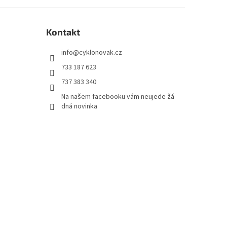
Kontakt
info
@
cyklonovak.cz
733 187 623
737 383 340
Na našem facebooku vám neujede žá
dná novinka