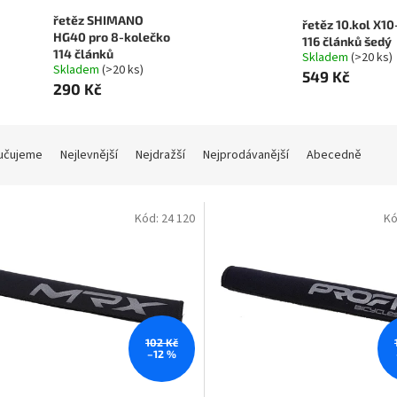
řetěz SHIMANO
řetěz 10.kol X10
HG40 pro 8-kolečko
116 článků šedý
114 článků
Skladem
(>20 ks)
Skladem
(>20 ks)
549 Kč
290 Kč
učujeme
Nejlevnější
Nejdražší
Nejprodávanější
Abecedně
Kód:
24 120
Kó
102 Kč
–12 %