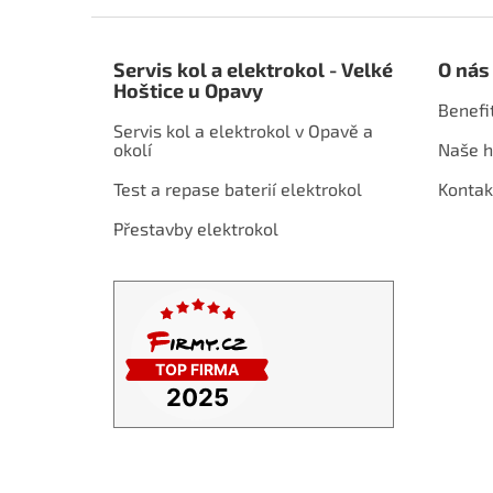
Z
á
Servis kol a elektrokol - Velké
O nás
p
Hoštice u Opavy
a
Benefi
t
Servis kol a elektrokol v Opavě a
í
okolí
Naše h
Test a repase baterií elektrokol
Kontak
Přestavby elektrokol