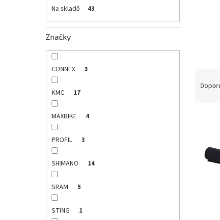
e
Na skladě
43
l
Značky
CONNEX
3
Ř
a
Dopor
KMC
17
z
e
V
MAXBIKE
n
4
ý
í
p
p
PROFIL
3
i
r
s
o
SHIMANO
14
p
d
r
u
SRAM
5
o
k
d
t
STING
1
u
ů