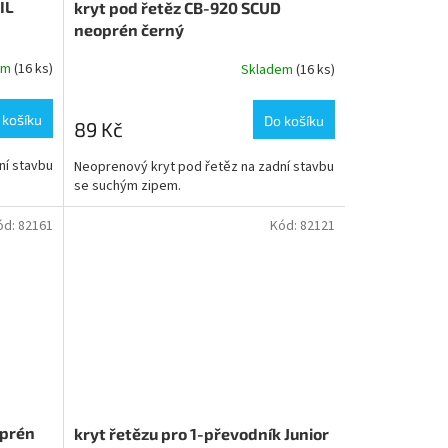
IL
kryt pod řetěz CB-920 SCUD
neoprén černý
em
(16 ks)
Skladem
(16 ks)
 košíku
Do košíku
89 Kč
ní stavbu
Neoprenový kryt pod řetěz na zadní stavbu
se suchým zipem.
ód:
82161
Kód:
82121
oprén
kryt řetězu pro 1-převodník Junior