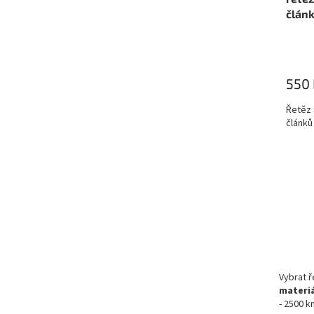
člán
550 
Řetěz 
článků
Vybrat ř
materi
- 2500 k