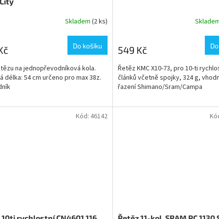
City
Skladem
(2 ks)
Sklade
Do košíku
Do
Kč
549 Kč
etězu na jednopřevodníková kola.
Řetěz KMC X10-73, pro 10-ti rychlo
á délka: 54 cm určeno pro max 38z.
článků včetně spojky, 324 g, vhod
dník
řazení Shimano/Sram/Campa
Kód:
46142
Kó
 10ti rychlostní CN4601 116
Řetěz 11-kol. SRAM PC 1130 