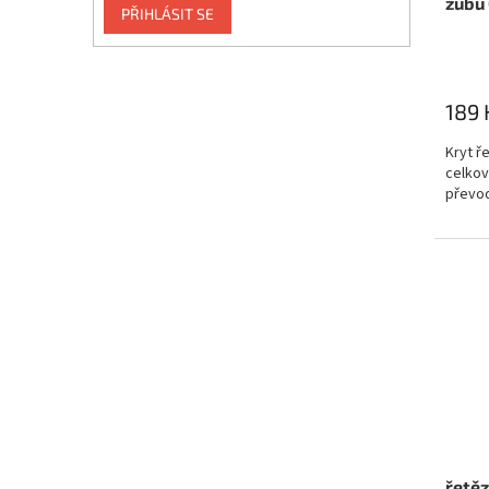
zubu 
PŘIHLÁSIT SE
189 
Kryt ř
celkov
převo
řetěz