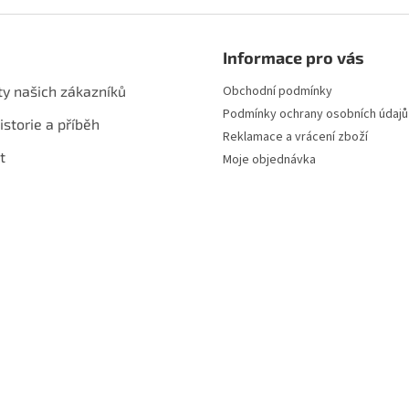
p
í
r
v
Informace pro vás
k
y
ty našich zákazníků
Obchodní podmínky
v
Podmínky ochrany osobních údajů
ý
istorie a příběh
p
Reklamace a vrácení zboží
i
t
Moje objednávka
s
u