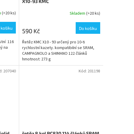
X10-93 KMC
m
(>20 ks)
Skladem
(>20 ks)
 košíku
Do košíku
590 Kč
stní 116
Řetěz KMC X10 - 93 určený pro 10-ti
ný na
rychlostní kazety. kompatibilní se SRAM,
CAMPAGNOLO a SHIMANO 122 článků
hmotnost: 273 g
d:
207040
Kód:
201198
Solid
řetěz 8.kol PC830 114 článků SRAM