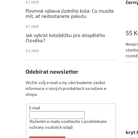
černý
4.7.2019
Povinná výbava jízdního kola: Co musíte
mít, ať nedostanete pokutu
4.7.2019
55 K
Jak vybrat koloběžku pro dospělého
člověka?
Neopre
stavbu
3.2.2019
rozmě
Odebírat newsletter
Vložte svůj e-mail a my vám budeme zasílat
informace o nových produktech na našem e-
shopu.
E-mail
Vložením e-mailu souhlasíte s
podmínkami
ochrany osobních údajů
kryt 