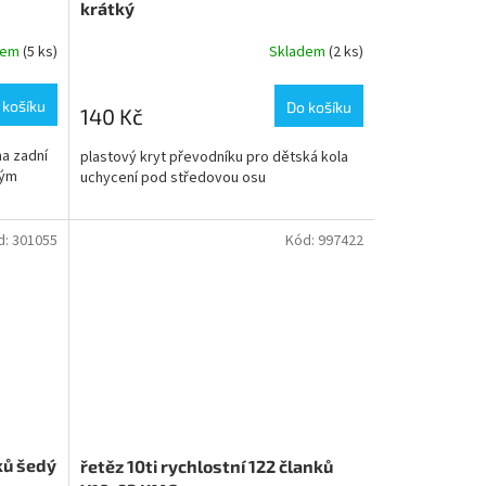
krátký
dem
(5 ks)
Skladem
(2 ks)
 košíku
Do košíku
140 Kč
na zadní
plastový kryt převodníku pro dětská kola
hým
uchycení pod středovou osu
d:
301055
Kód:
997422
nků šedý
řetěz 10ti rychlostní 122 članků