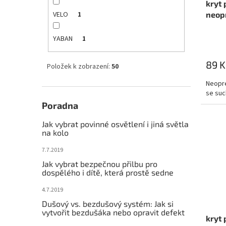
kryt
k
VELO
neop
1
t
ů
YABAN
1
89 K
Položek k zobrazení:
50
Neopre
se su
Poradna
Jak vybrat povinné osvětlení i jiná světla
na kolo
7.7.2019
Jak vybrat bezpečnou přilbu pro
dospělého i dítě, která prostě sedne
4.7.2019
Dušový vs. bezdušový systém: Jak si
vytvořit bezdušáka nebo opravit defekt
kryt