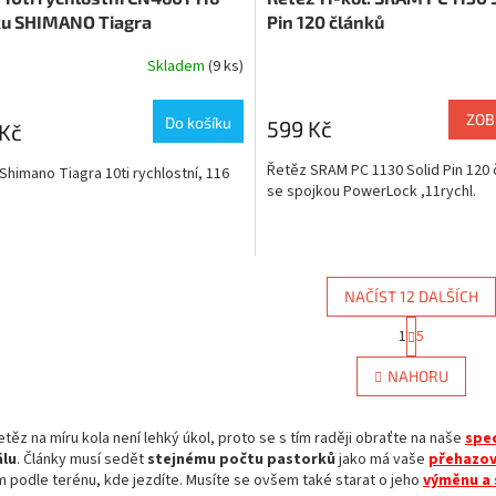
ku SHIMANO Tiagra
Pin 120 článků
Skladem
(9 ks)
ZOB
Do košíku
599 Kč
Kč
Řetěz SRAM PC 1130 Solid Pin 120 
Shimano Tiagra 10ti rychlostní, 116
se spojkou PowerLock ,11rychl.
NAČÍST 12 DALŠÍCH
S
1
5
O
t
r
v
NAHORU
á
l
n
á
k
d
etěz na míru kola není lehký úkol, proto se s tím raději obraťte na naše
spec
o
a
v
álu
. Články musí sedět
stejnému počtu pastorků
jako má vaše
přehazo
c
á
m podle terénu, kde jezdíte. Musíte se ovšem také starat o jeho
výměnu a 
í
n