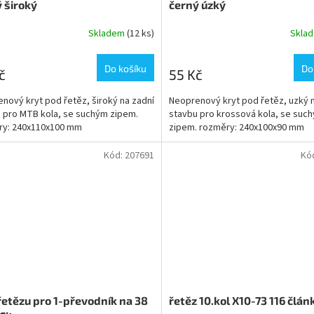
 široký
černý úzký
Skladem
(12 ks)
Skla
Do košíku
Do
č
55 Kč
nový kryt pod řetěz, široký na zadní
Neoprenový kryt pod řetěz, uzký 
 pro MTB kola, se suchým zipem.
stavbu pro krossová kola, se suc
ry: 240x110x100 mm
zipem. rozměry: 240x100x90 mm
Kód:
207691
Kó
řetězu pro 1-převodník na 38
řetěz 10.kol X10-73 116 člá