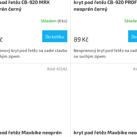
 pod řetěz CB-920 MRX
kryt pod řetěz CB-920 PROF
rén černý
neoprén černý
Skladem
(6 ks)
Sklad
Do košíku
Do
č
89 Kč
nový kryt pod řetěz na zadní stavbu
Neoprenový kryt pod řetěz na zad
chým zipem.
se suchým zipem.
Kód:
82162
K
 pod řetěz Maxbike neoprén
kryt pod řetěz Maxbike ne