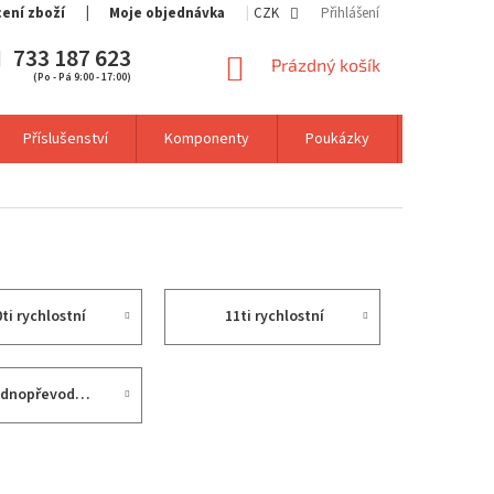
cení zboží
Moje objednávka
CZK
Přihlášení
733 187 623
NÁKUPNÍ
Prázdný košík
(Po - Pá 9:00 - 17:00)
KOŠÍK
Příslušenství
Komponenty
Poukázky
Výprodej
0ti rychlostní
11ti rychlostní
jednopřevodníkové