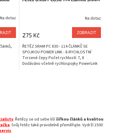
Na dotaz
Na dotaz
RAZIT
ZOBRAZIT
275 Kč
článků,
ŘETĚZ SRAM PC 830 - 114 ČLÁNKŮ SE
SPOJKOU POWER LINK - 8-RYCHLOSTNÍ
Tvrzené čepy Počet rychlostí: 7, 8
Dodáváno včetně rychlospojky PowerLink
váha 310g 1/2" x 3/32"...
ialisty
. Řetězy se od sebe liší
šířkou článků a kvalitou
vačka
. Svůj řetěz také pravidelně přeměřujte. Vydrží 1500
servis
.