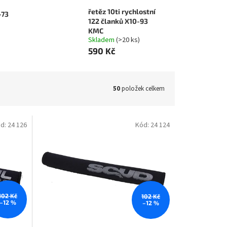
řetěz 10ti rychlostní
-73
122 članků X10-93
KMC
Skladem
(>20 ks)
590 Kč
50
položek celkem
d:
24 126
Kód:
24 124
102 Kč
102 Kč
–12 %
–12 %