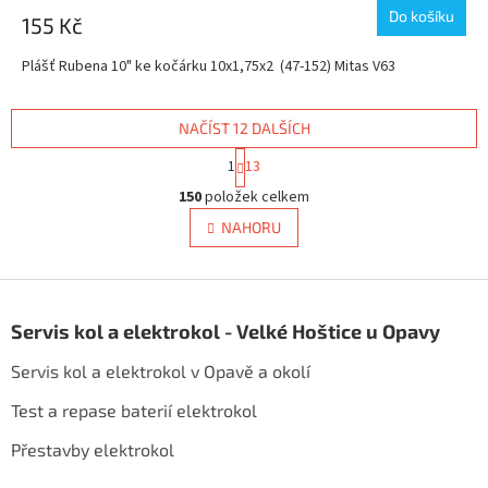
Do košíku
155 Kč
Plášť Rubena 10" ke kočárku 10x1,75x2 (47-152) Mitas V63
NAČÍST 12 DALŠÍCH
S
1
13
t
O
r
150
položek celkem
v
á
l
NAHORU
n
á
k
d
o
v
Z
a
á
c
á
n
Servis kol a elektrokol - Velké Hoštice u Opavy
í
p
í
p
a
Servis kol a elektrokol v Opavě a okolí
r
t
v
í
Test a repase baterií elektrokol
k
y
Přestavby elektrokol
v
ý