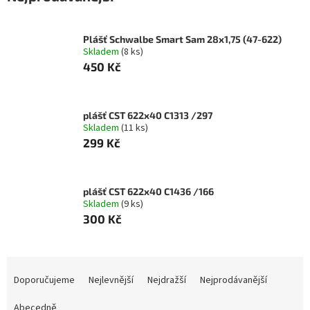
Plášť Schwalbe Smart Sam 28x1,75 (47-622)
Skladem
(8 ks)
450 Kč
plášť CST 622x40 C1313 /297
Skladem
(11 ks)
299 Kč
plášť CST 622x40 C1436 /166
Skladem
(9 ks)
300 Kč
Ř
a
Doporučujeme
Nejlevnější
Nejdražší
Nejprodávanější
z
e
Abecedně