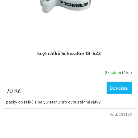
kryt ráfků Schwalbe 18-622
Skladem
(4 ks)
Do košíku
70 Kč
pásky do ráfků z polyuretanu pro dvoustěnné ráfky
Kód:
199173