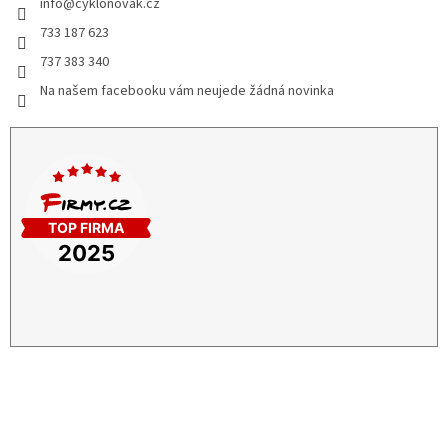
info
@
cyklonovak.cz
733 187 623
737 383 340
Na našem facebooku vám neujede žádná novinka