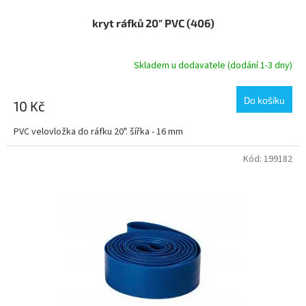
kryt ráfků 20" PVC (406)
Skladem u dodavatele (dodání 1-3 dny)
Do košíku
10 Kč
PVC velovložka do ráfku 20". šířka - 16 mm
Kód:
199182