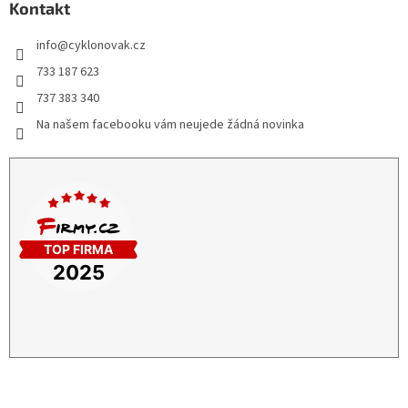
Kontakt
info
@
cyklonovak.cz
733 187 623
737 383 340
Na našem facebooku vám neujede žádná novinka