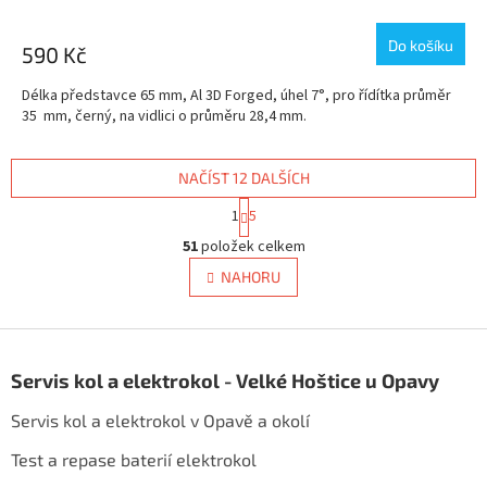
Do košíku
590 Kč
Délka představce 65 mm, Al 3D Forged, úhel 7°, pro řídítka průměr
35 mm, černý, na vidlici o průměru 28,4 mm.
NAČÍST 12 DALŠÍCH
S
1
5
t
O
r
51
položek celkem
v
á
l
NAHORU
n
á
k
d
o
v
Z
a
á
c
á
n
Servis kol a elektrokol - Velké Hoštice u Opavy
í
p
í
p
a
Servis kol a elektrokol v Opavě a okolí
r
t
v
í
Test a repase baterií elektrokol
k
y