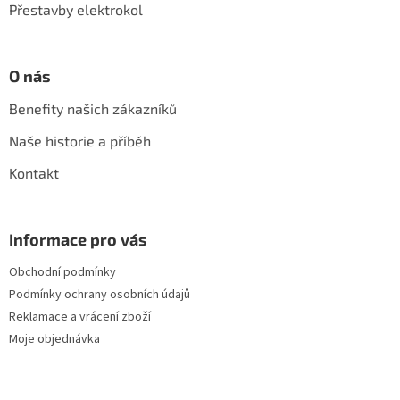
Přestavby elektrokol
v
ý
p
i
O nás
s
u
Benefity našich zákazníků
Naše historie a příběh
Kontakt
Informace pro vás
Obchodní podmínky
Podmínky ochrany osobních údajů
Reklamace a vrácení zboží
Moje objednávka