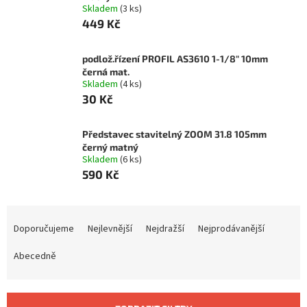
Skladem
(3 ks)
449 Kč
podlož.řízení PROFIL AS3610 1-1/8" 10mm
černá mat.
Skladem
(4 ks)
30 Kč
Představec stavitelný ZOOM 31.8 105mm
černý matný
Skladem
(6 ks)
590 Kč
Ř
a
Doporučujeme
Nejlevnější
Nejdražší
Nejprodávanější
z
e
Abecedně
n
í
p