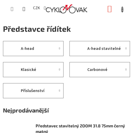
Přejít
NÁKUP
na
CZK
obsah
KOŠÍK
Představce řídítek
A-head
A-head stavitelné
Klasické
Carbonové
Příslušenství
Nejprodávanější
Představec stavitelný ZOOM 31.8 75mm černý
matný