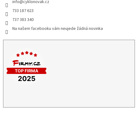
info
@
cyklonovak.cz
733 187 623
737 383 340
Na našem facebooku vám neujede žádná novinka