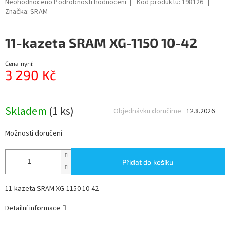
Průměrné
Neohodnoceno
Podrobnosti hodnocení
Kód produktu:
198126
hodnocení
Značka:
SRAM
R
produktu
je
M
11-kazeta SRAM XG-1150 10-42
0,0
z
A
5
Cena nyní:
hvězdiček.
3 290 Kč
Měrná
cena:
Skladem
(1 ks)
Objednávku doručíme
12.8.2026
Možnosti doručení
Přidat do košíku
11-kazeta SRAM XG-1150 10-42
Detailní informace