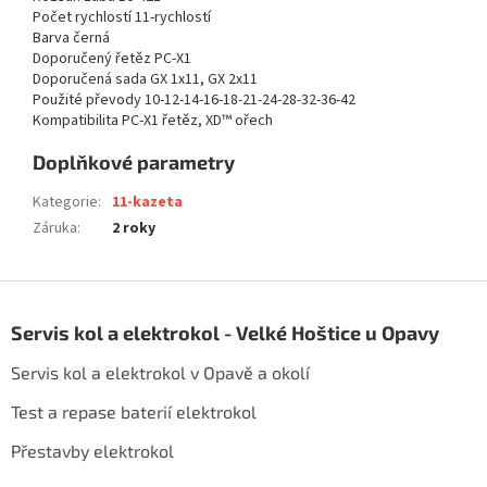
Počet rychlostí 11-rychlostí
Barva černá
Doporučený řetěz PC-X1
Doporučená sada GX 1x11, GX 2x11
Použité převody 10-12-14-16-18-21-24-28-32-36-42
Kompatibilita PC-X1 řetěz, XD™ ořech
Doplňkové parametry
Kategorie
:
11-kazeta
Záruka
:
2 roky
Z
á
Servis kol a elektrokol - Velké Hoštice u Opavy
p
a
Servis kol a elektrokol v Opavě a okolí
t
í
Test a repase baterií elektrokol
Přestavby elektrokol