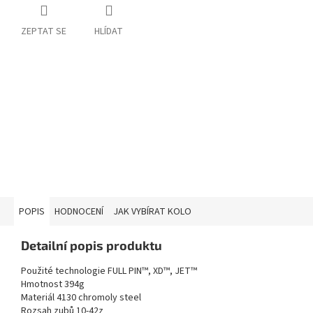
ZEPTAT SE
HLÍDAT
POPIS
HODNOCENÍ
JAK VYBÍRAT KOLO
Detailní popis produktu
Použité technologie FULL PIN™, XD™, JET™
Hmotnost 394g
Materiál 4130 chromoly steel
Rozsah zubů 10-42z