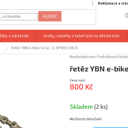
Reklamace a vrá
HLEDAT
ěžky a odrážedla
Vozíky, sedačky a tažné tyče na dětské kolo
řetěz YBN e-bike S11e, 11 SPEED 136 čl.
Průměrné
Neohodnoceno
Podrobnosti hodn
hodnocení
řetěz YBN e-bike 
produktu
je
0,0
Cena nyní:
z
800 Kč
5
hvězdiček.
Měrná
cena:
Skladem
(2 ks)
Možnosti doručení