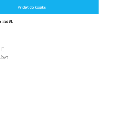
Přidat do košíku
 136 čl.
LÍDAT