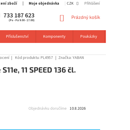
cení zboží
Moje objednávka
CZK
Přihlášení
733 187 623
NÁKUPNÍ
Prázdný košík
(Po - Pá 9:00 - 17:00)
KOŠÍK
Příslušenství
Komponenty
Poukázky
Výprodej
ocení
Kód produktu:
PL4957
Značka:
YABAN
S11e, 11 SPEED 136 čl.
Objednávku doručíme
10.8.2026