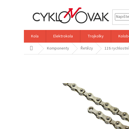
Přejít
na
obsah
Kola
Elektrokola
Trojkolky
Kolob
Domů
Komponenty
Řetězy
11ti rychlostní