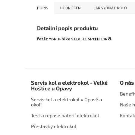
POPIS
HODNOCENÍ
JAK VYBÍRAT KOLO
Detailní popis produktu
řetěz YBN e-bike S11e, 11 SPEED 136 čl.
Z
á
Servis kol a elektrokol - Velké
O nás
p
Hoštice u Opavy
a
Benefi
t
Servis kol a elektrokol v Opavě a
í
okolí
Naše h
Test a repase baterií elektrokol
Kontak
Přestavby elektrokol