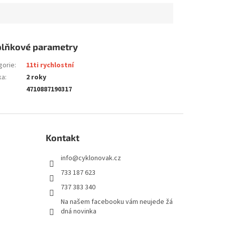
lňkové parametry
gorie
:
11ti rychlostní
ka
:
2 roky
4710887190317
Kontakt
info
@
cyklonovak.cz
733 187 623
737 383 340
Na našem facebooku vám neujede žá
dná novinka