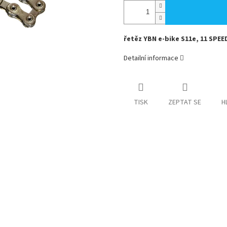
řetěz YBN e-bike S11e, 11 SPEED
Detailní informace
TISK
ZEPTAT SE
H