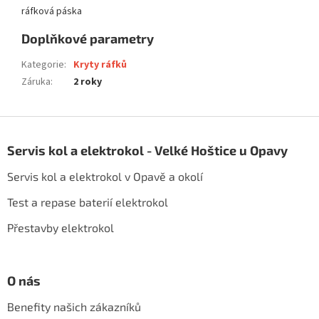
ráfková páska
Doplňkové parametry
Kategorie
:
Kryty ráfků
Záruka
:
2 roky
Z
á
Servis kol a elektrokol - Velké Hoštice u Opavy
p
a
Servis kol a elektrokol v Opavě a okolí
t
í
Test a repase baterií elektrokol
Přestavby elektrokol
O nás
Benefity našich zákazníků