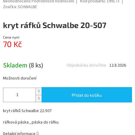
Průměrné
Neohodnoceno
Podrobnosti hodnocení
Kód produktu:
199173
hodnocení
Značka:
SCHWALBE
produktu
je
kryt ráfků Schwalbe 20-507
0,0
z
5
Cena nyní:
hvězdiček.
70 Kč
Měrná
cena:
Skladem
(8 ks)
Objednávku doručíme
12.8.2026
Možnosti doručení
Přidat do košíku
kryt ráfků Schwalbe 22-507
ráfková páska , páska do ráfku.
Detailní informace