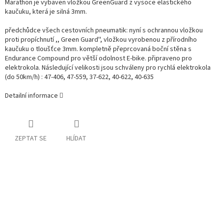
Marathon je vybaven vložkou GreenGuard z vysoce elastického
kaučuku, která je silná 3mm.
předchůdce všech cestovních pneumatik: nyní s ochrannou vložkou
proti propíchnutí ,, Green Guard'', vložkou vyrobenou z přírodního
kaučuku o tloušťce 3mm. kompletně přeprcovaná boční stěna s
Endurance Compound pro větší odolnost E-bike. připraveno pro
elektrokola. Následující velikosti jsou schváleny pro rychlá elektrokola
(do 50km/h) : 47-406, 47-559, 37-622, 40-622, 40-635
Detailní informace
ZEPTAT SE
HLÍDAT