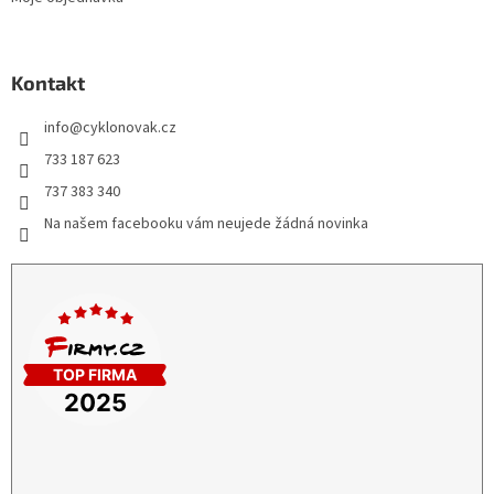
Kontakt
info
@
cyklonovak.cz
733 187 623
737 383 340
Na našem facebooku vám neujede žádná novinka