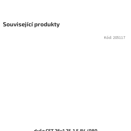
Související produkty
Kód:
205117
duše CST 26x1,25-1,5 AV /080