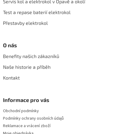
Servis kol a elektrokol v Opavě a okolí
t
í
Test a repase baterií elektrokol
Přestavby elektrokol
O nás
Benefity našich zákazníků
Naše historie a příběh
Kontakt
Informace pro vás
Obchodní podmínky
Podmínky ochrany osobních údajů
Reklamace a vrácení zboží
Moje objednávka