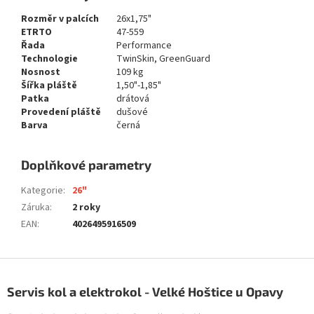
Rozměr v palcích
26x1,75"
ETRTO
47-559
Řada
Performance
Technologie
TwinSkin, GreenGuard
Nosnost
109 kg
Šířka pláště
1,50"-1,85"
Patka
drátová
Provedení pláště
dušové
Barva
černá
Doplňkové parametry
Kategorie
:
26"
Záruka
:
2 roky
EAN
:
4026495916509
Z
á
Servis kol a elektrokol - Velké Hoštice u Opavy
p
a