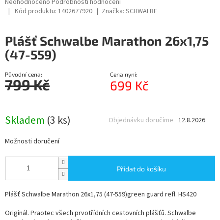
Průměrné
Neohodnoceno
Podrobnosti hodnocení
hodnocení
Kód produktu:
1402677920
Značka:
SCHWALBE
produktu
je
Plášť Schwalbe Marathon 26x1,75
0,0
z
(47-559)
5
hvězdiček.
Původní cena:
Cena nyní:
799 Kč
699 Kč
Měrná
cena:
Skladem
(3 ks)
Objednávku doručíme
12.8.2026
Možnosti doručení
Přidat do košíku
Plášť Schwalbe Marathon 26x1,75 (47-559)green guard refl. HS420
Originál. Praotec všech prvotřídních cestovních plášťů. Schwalbe