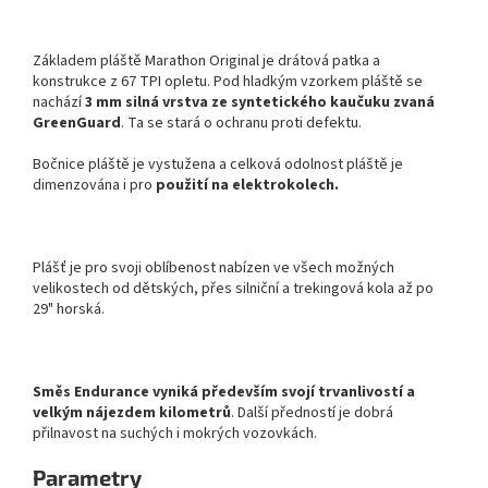
Základem pláště Marathon Original je drátová patka a
konstrukce z 67 TPI opletu. Pod hladkým vzorkem pláště se
nachází
3 mm silná vrstva ze syntetického kaučuku zvaná
GreenGuard
. Ta se stará o ochranu proti defektu.
Bočnice pláště je vystužena a celková odolnost pláště je
dimenzována i pro
použití na elektrokolech.
Plášť je pro svoji oblíbenost nabízen ve všech možných
velikostech od dětských, přes silniční a trekingová kola až po
29" horská.
Směs Endurance vyniká především svojí trvanlivostí a
velkým nájezdem kilometrů
. Další předností je dobrá
přilnavost na suchých i mokrých vozovkách.
Parametry