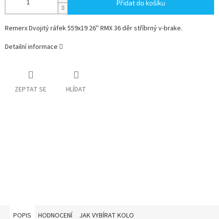
Přidat do košíku
Remerx Dvojitý ráfek 559x19 26'' RMX 36 děr stříbrný v-brake.
Detailní informace
ZEPTAT SE
HLÍDAT
POPIS
HODNOCENÍ
JAK VYBÍRAT KOLO