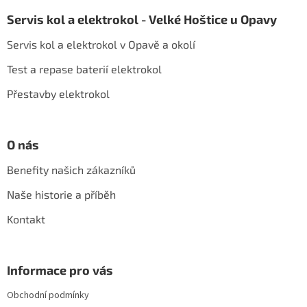
á
Servis kol a elektrokol - Velké Hoštice u Opavy
p
a
Servis kol a elektrokol v Opavě a okolí
t
í
Test a repase baterií elektrokol
Přestavby elektrokol
O nás
Benefity našich zákazníků
Naše historie a příběh
Kontakt
Informace pro vás
Obchodní podmínky