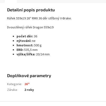
Detailní popis produktu
Ráfek 559x19 26'' RMX 36 děr stříbrný V-Brake.
Dvoustěnný ráfek Dragon 559x19
počet děr:
36
nýtování:
ne
hmotnost:
500 g
ERD:
535,5 mm
výška/šířka:
20/24 mm
Doplňkové parametry
Kategorie
:
26''
Záruka
:
2 roky
Z