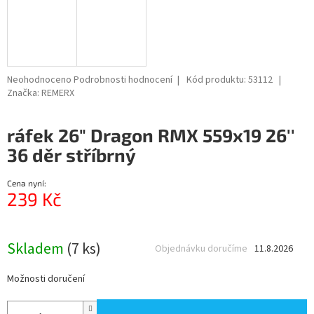
Průměrné
Neohodnoceno
Podrobnosti hodnocení
Kód produktu:
53112
hodnocení
Značka:
REMERX
produktu
je
ráfek 26" Dragon RMX 559x19 26''
0,0
z
36 děr stříbrný
5
hvězdiček.
Cena nyní:
239 Kč
Měrná
cena:
Skladem
(7 ks)
Objednávku doručíme
11.8.2026
Možnosti doručení