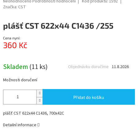
Průměrné
Neohodnoceno
Podrobnosti hodnocení
Kód produktu:
1592
hodnocení
Značka:
CST
produktu
je
plášť CST 622x44 C1436 /255
0,0
z
5
Cena nyní:
hvězdiček.
360 Kč
Měrná
cena:
Skladem
(11 ks)
Objednávku doručíme
11.8.2026
Možnosti doručení
Přidat do košíku
plášť CST 622x44 C1436, 700x42C
Detailní informace