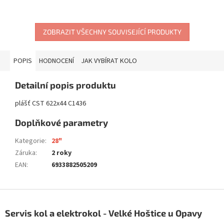
ZOBRAZIT VŠECHNY SOUVISEJÍCÍ PRODUKTY
POPIS
HODNOCENÍ
JAK VYBÍRAT KOLO
Detailní popis produktu
plášť CST 622x44 C1436
Doplňkové parametry
Kategorie
:
28"
Záruka
:
2 roky
EAN
:
6933882505209
Z
á
Servis kol a elektrokol - Velké Hoštice u Opavy
p