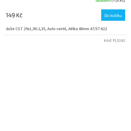
Skladem
(>20 ks)
149 Kč
Do košíku
duše CST 29x1,90-2,35, Auto ventil, délka 48mm 47/57-622
Kód:
PL5162