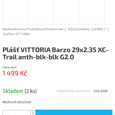
R
M
A
Průměrné
Neohodnoceno
Podrobnosti hodnocení
Kód produktu:
11A00017
hodnocení
Značka:
VITTORIA
produktu
je
Plášť VITTORIA Barzo 29x2.35 XC-
0,0
z
Trail anth-blk-blk G2.0
5
hvězdiček.
Cena nyní:
1 499 Kč
Měrná
cena:
Skladem
(2 ks)
Objednávku doručíme
13.8.2026
Možnosti doručení