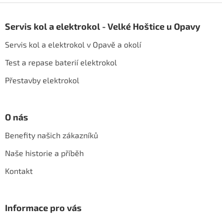
Z
á
Servis kol a elektrokol - Velké Hoštice u Opavy
p
a
Servis kol a elektrokol v Opavě a okolí
t
í
Test a repase baterií elektrokol
Přestavby elektrokol
O nás
Benefity našich zákazníků
Naše historie a příběh
Kontakt
Informace pro vás