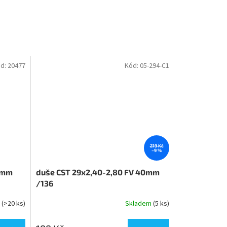
d:
20477
Kód:
05-294-C1
219 Kč
–9 %
48mm
duše CST 29x2,40-2,80 FV 40mm
/136
m
(>20 ks)
Skladem
(5 ks)