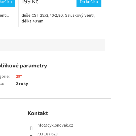
199 Kč
košíku
Do košíku
ntil,
duše CST 29x2,40-2,80, Galuskový ventil,
délka 40mm
lňkové parametry
gorie
:
29"
ka
:
2 roky
Kontakt
info
@
cyklonovak.cz
733 187 623