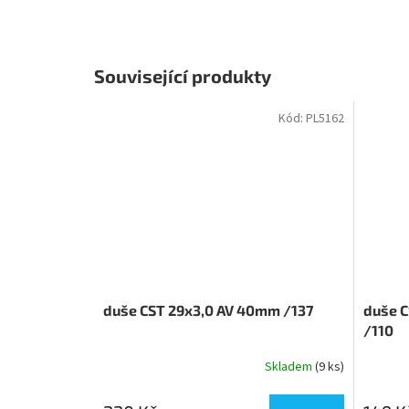
Související produkty
Kód:
PL5162
duše CST 29x3,0 AV 40mm /137
duše C
/110
Skladem
(9 ks)