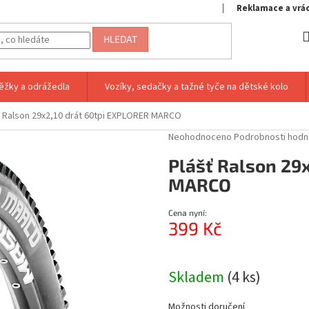
Reklamace a vrá
HLEDAT
ěžky a odrážedla
Vozíky, sedačky a tažné tyče na dětské kolo
ť Ralson 29x2,10 drát 60tpi EXPLORER MARCO
Průměrné
Neohodnoceno
Podrobnosti hodn
hodnocení
Plášť Ralson 29
produktu
je
MARCO
0,0
z
Cena nyní:
5
399 Kč
hvězdiček.
Měrná
cena:
Skladem
(4 ks)
Možnosti doručení