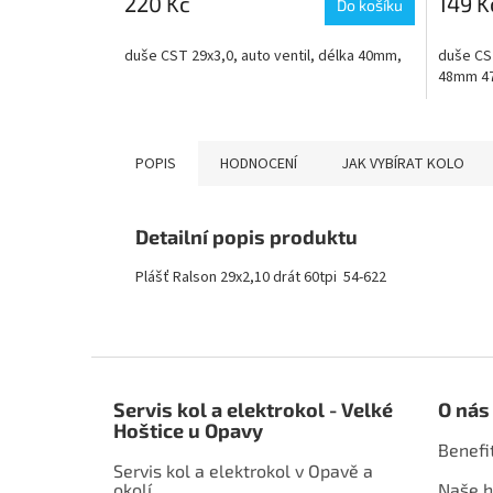
220 Kč
149 K
Do košíku
duše CST 29x3,0, auto ventil, délka 40mm,
duše CST
48mm 47
POPIS
HODNOCENÍ
JAK VYBÍRAT KOLO
Detailní popis produktu
Plášť Ralson 29x2,10 drát 60tpi 54-622
Z
á
Servis kol a elektrokol - Velké
O nás
p
Hoštice u Opavy
a
Benefi
t
Servis kol a elektrokol v Opavě a
í
okolí
Naše h