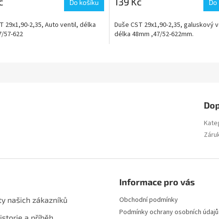
č
139 Kč
Do košíku
Do 
 29x1,90-2,35, Auto ventil, délka
Duše CST 29x1,90-2,35, galuskový ve
/57-622
délka 48mm ,47/52-622mm.
Dop
Kate
Záru
Informace pro vás
ty našich zákazníků
Obchodní podmínky
Podmínky ochrany osobních údajů
istorie a příběh