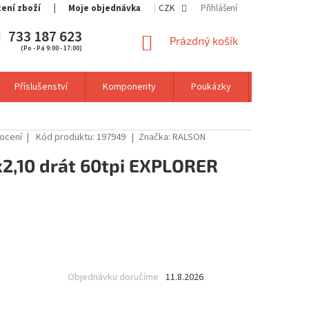
cení zboží
Moje objednávka
CZK
Přihlášení
733 187 623
NÁKUPNÍ
Prázdný košík
(Po - Pá 9:00 - 17:00)
KOŠÍK
Příslušenství
Komponenty
Poukázky
Výprodej
ocení
Kód produktu:
197949
Značka:
RALSON
x2,10 drát 60tpi EXPLORER
Objednávku doručíme
11.8.2026