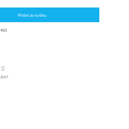
Přidat do košíku
-622
LÍDAT