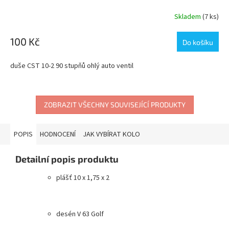
Skladem
(7 ks)
Průměrné
hodnocení
produktu
100 Kč
Do košíku
je
5,0
duše CST 10-2 90 stupňů ohlý auto ventil
z
5
hvězdiček.
ZOBRAZIT VŠECHNY SOUVISEJÍCÍ PRODUKTY
POPIS
HODNOCENÍ
JAK VYBÍRAT KOLO
Detailní popis produktu
plášť 10 x 1,75 x 2
desén V 63 Golf