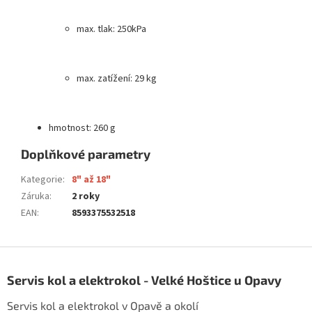
max. tlak: 250kPa
max. zatížení: 29 kg
hmotnost: 260 g
Doplňkové parametry
Kategorie
:
8" až 18"
Záruka
:
2 roky
EAN
:
8593375532518
Z
á
Servis kol a elektrokol - Velké Hoštice u Opavy
p
a
Servis kol a elektrokol v Opavě a okolí