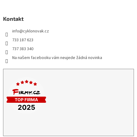
Kontakt
info
@
cyklonovak.cz
733 187 623
737 383 340
Na našem facebooku vám neujede žádná novinka