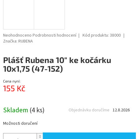
Průměrné
Neohodnoceno
Podrobnosti hodnocení
Kód produktu:
38000
hodnocení
Značka:
RUBENA
produktu
je
Plášť Rubena 10" ke kočárku
0,0
z
10x1,75 (47-152)
5
hvězdiček.
Cena nyní:
155 Kč
Měrná
cena:
Skladem
(4 ks)
Objednávku doručíme
12.8.2026
Možnosti doručení