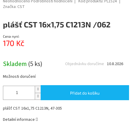
Průměrné
Neohodnoceno
Podrobnosti hodnocení
Kód produktu:
PL1524
hodnocení
Značka:
CST
produktu
je
plášť CST 16x1,75 C1213N /062
0,0
z
5
Cena nyní:
hvězdiček.
170 Kč
Měrná
cena:
Skladem
(5 ks)
Objednávku doručíme
10.8.2026
Možnosti doručení
Přidat do košíku
plášť CST 16x1,75 C1213N, 47-305
Detailní informace