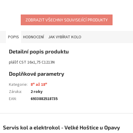
ZOBRAZIT VŠECHNY SOUVISEJÍCÍ PRODUKTY
POPIS
HODNOCENÍ
JAK VYBÍRAT KOLO
Detailní popis produktu
plášť CST 16x1,75 C1213N
Doplňkové parametry
Kategorie
:
8" až 18"
Záruka
:
2 roky
EAN
:
6933882518735
Z
á
Servis kol a elektrokol - Velké Hoštice u Opavy
p