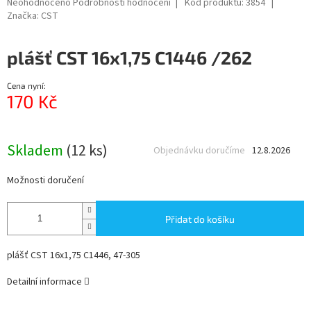
Průměrné
Neohodnoceno
Podrobnosti hodnocení
Kód produktu:
3854
hodnocení
Značka:
CST
produktu
je
plášť CST 16x1,75 C1446 /262
0,0
z
5
Cena nyní:
hvězdiček.
170 Kč
Měrná
cena:
Skladem
(12 ks)
Objednávku doručíme
12.8.2026
Možnosti doručení
Přidat do košíku
plášť CST 16x1,75 C1446, 47-305
Detailní informace