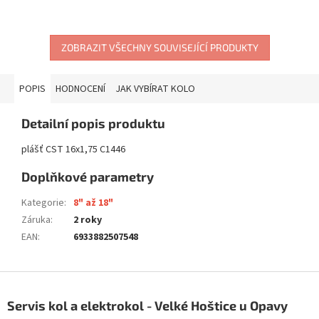
ZOBRAZIT VŠECHNY SOUVISEJÍCÍ PRODUKTY
POPIS
HODNOCENÍ
JAK VYBÍRAT KOLO
Detailní popis produktu
plášť CST 16x1,75 C1446
Doplňkové parametry
Kategorie
:
8" až 18"
Záruka
:
2 roky
EAN
:
6933882507548
Z
á
Servis kol a elektrokol - Velké Hoštice u Opavy
p