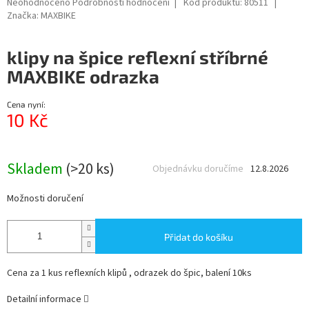
Průměrné
Neohodnoceno
Podrobnosti hodnocení
Kód produktu:
80511
hodnocení
Značka:
MAXBIKE
produktu
je
klipy na špice reflexní stříbrné
0,0
z
MAXBIKE odrazka
5
hvězdiček.
Cena nyní:
10 Kč
Měrná
cena:
Skladem
(>20 ks)
Objednávku doručíme
12.8.2026
Možnosti doručení
Přidat do košíku
Cena za 1 kus reflexních klipů , odrazek do špic, balení 10ks
Detailní informace