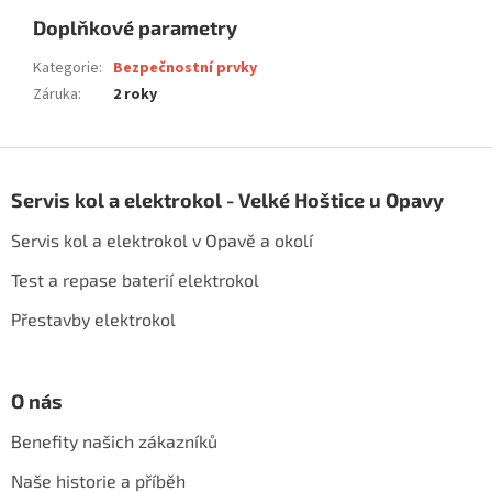
Doplňkové parametry
Kategorie
:
Bezpečnostní prvky
Záruka
:
2 roky
Z
á
Servis kol a elektrokol - Velké Hoštice u Opavy
p
a
Servis kol a elektrokol v Opavě a okolí
t
í
Test a repase baterií elektrokol
Přestavby elektrokol
O nás
Benefity našich zákazníků
Naše historie a příběh