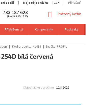
cení zboží
Moje objednávka
CZK
Přihlášení
733 187 623
NÁKUPNÍ
Prázdný košík
(Po - Pá 9:00 - 17:00)
KOŠÍK
Příslušenství
Komponenty
Poukázky
Výprodej
ocení
Kód produktu:
41418
Značka:
PROFIL
-254D bílá červená
Objednávku doručíme
12.8.2026