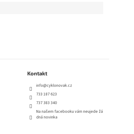
Kontakt
info
@
cyklonovak.cz
733 187 623
737 383 340
Na našem facebooku vám neujede žá
dná novinka