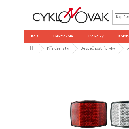
Přejít
na
obsah
Kola
Elektrokola
Trojkolky
Kolob
Domů
Příslušenství
Bezpečnostní prvky
o