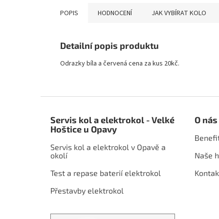
POPIS
HODNOCENÍ
JAK VYBÍRAT KOLO
Detailní popis produktu
Odrazky bíla a červená cena za kus 20kč.
Z
á
Servis kol a elektrokol - Velké
O nás
p
Hoštice u Opavy
a
Benefi
t
Servis kol a elektrokol v Opavě a
í
okolí
Naše h
Test a repase baterií elektrokol
Kontak
Přestavby elektrokol