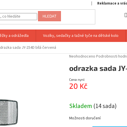
Reklamace a vrá
HLEDAT
ěžky a odrážedla
Vozíky, sedačky a tažné tyče na dětské kolo
drazka sada JY-254D bílá červená
Průměrné
Neohodnoceno
Podrobnosti hodn
hodnocení
odrazka sada JY
produktu
je
0,0
Cena nyní:
z
20 Kč
5
hvězdiček.
Měrná
cena:
Skladem
(14 sada)
Možnosti doručení