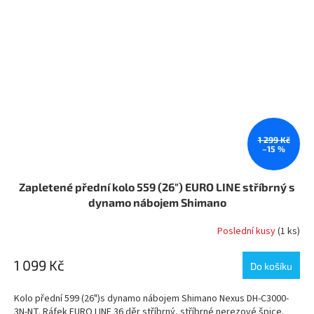
1 299 Kč
–15 %
Zapletené přední kolo 559 (26") EURO LINE stříbrný s
dynamo nábojem Shimano
Poslední kusy
(1 ks)
1 099 Kč
Do košíku
Kolo přední 599 (26")s dynamo nábojem Shimano Nexus DH-C3000-
3N-NT. Ráfek EURO LINE 36 děr stříbrný, stříbrné nerezové špice.