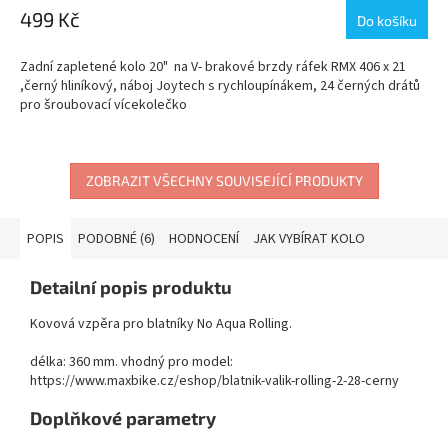
499 Kč
Do košíku
Zadní zapletené kolo 20" na V- brakové brzdy ráfek RMX 406 x 21
,černý hliníkový, náboj Joytech s rychloupínákem, 24 černých drátů
pro šroubovací vícekolečko
ZOBRAZIT VŠECHNY SOUVISEJÍCÍ PRODUKTY
POPIS
PODOBNÉ (6)
HODNOCENÍ
JAK VYBÍRAT KOLO
Detailní popis produktu
Kovová vzpěra pro blatníky No Aqua Rolling.
délka: 360 mm. vhodný pro model:
https://www.maxbike.cz/eshop/blatnik-valik-rolling-2-28-cerny
Doplňkové parametry