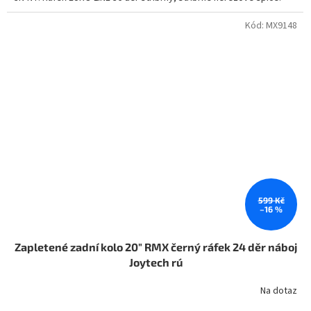
Kód:
MX9148
599 Kč
–16 %
Zapletené zadní kolo 20" RMX černý ráfek 24 děr náboj
Joytech rú
Na dotaz