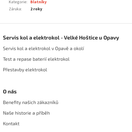
Kategorie
:
Blatníky
Záruka
:
2 roky
Z
á
Servis kol a elektrokol - Velké Hoštice u Opavy
p
a
Servis kol a elektrokol v Opavě a okolí
t
í
Test a repase baterií elektrokol
Přestavby elektrokol
O nás
Benefity našich zákazníků
Naše historie a příběh
Kontakt