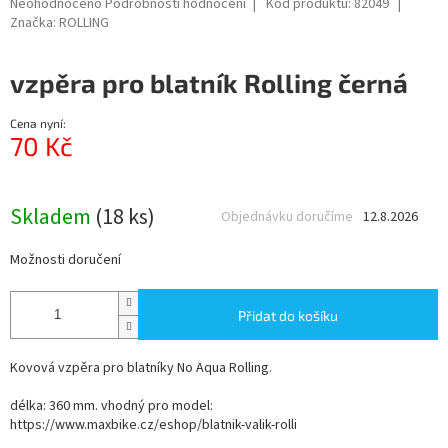
Průměrné
Neohodnoceno
Podrobnosti hodnocení
Kód produktu:
82049
hodnocení
Značka:
ROLLING
produktu
je
vzpěra pro blatník Rolling černá
0,0
z
5
Cena nyní:
hvězdiček.
70 Kč
Měrná
cena:
Skladem
(18 ks)
Objednávku doručíme
12.8.2026
Možnosti doručení
Přidat do košíku
Kovová vzpěra pro blatníky No Aqua Rolling.
délka: 360 mm. vhodný pro model:
https://www.maxbike.cz/eshop/blatnik-valik-rolli