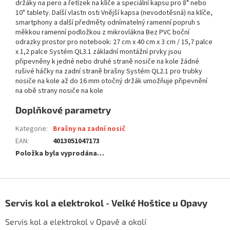
držáky na pero a řetízek na klíče a speciální kapsu pro 8" nebo
10" tablety. Další vlastn osti Vnější kapsa (nevodotěsná) na klíče,
smartphony a další předměty odnímatelný ramenní popruh s
měkkou ramenní podložkou z mikrovlákna Bez PVC boční
odrazky prostor pro notebook: 27 cm x 40 cm x 3 cm / 15,7 palce
x 1,2 palce Systém QL3.1 základní montážní prvky jsou
připevněny k jedné nebo druhé straně nosiče na kole žádné
rušivé háčky na zadní straně brašny Systém QL2.1 pro trubky
nosiče na kole až do 16 mm otočný držák umožňuje připevnění
na obě strany nosiče na kole
Doplňkové parametry
Kategorie
:
Brašny na zadní nosič
EAN
:
4013051047173
Položka byla vyprodána…
Z
á
Servis kol a elektrokol - Velké Hoštice u Opavy
p
a
Servis kol a elektrokol v Opavě a okolí
t