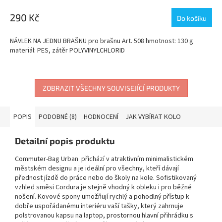
290 Kč
Do košíku
NÁVLEK NA JEDNU BRAŠNU pro brašnu Art. 508 hmotnost: 130 g
materiál: PES, zátěr POLYVINYLCHLORID
ZOBRAZIT VŠECHNY SOUVISEJÍCÍ PRODUKTY
POPIS
PODOBNÉ (8)
HODNOCENÍ
JAK VYBÍRAT KOLO
Detailní popis produktu
Commuter-Bag Urban přichází v atraktivním minimalistickém
městském designu a je ideální pro všechny, kteří dávají
přednost jízdě do práce nebo do školy na kole. Sofistikovaný
vzhled směsi Cordura je stejně vhodný k obleku i pro běžné
nošení. Kovové spony umožňují rychlý a pohodlný přístup k
dobře uspořádanému interiéru vaší tašky, který zahrnuje
polstrovanou kapsu na laptop, prostornou hlavní přihrádku s