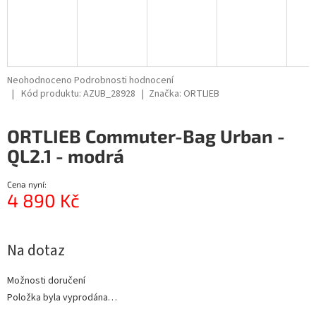
Průměrné
Neohodnoceno
Podrobnosti hodnocení
hodnocení
Kód produktu:
AZUB_28928
Značka:
ORTLIEB
produktu
je
ORTLIEB Commuter-Bag Urban -
0,0
z
QL2.1 - modrá
5
hvězdiček.
Cena nyní:
4 890 Kč
Měrná
cena:
Na dotaz
Možnosti doručení
Položka byla vyprodána…