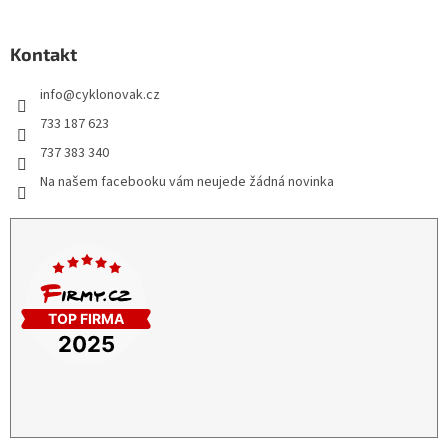
Kontakt
info
@
cyklonovak.cz
733 187 623
737 383 340
Na našem facebooku vám neujede žádná novinka