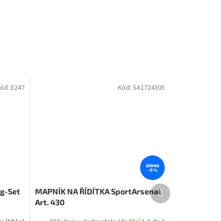
ód:
E247
Kód:
SA1724305
219 Kč
–9 %
Další
g-Set
MAPNÍK NA ŘÍDÍTKA SportArsenal
produkt
Art. 430