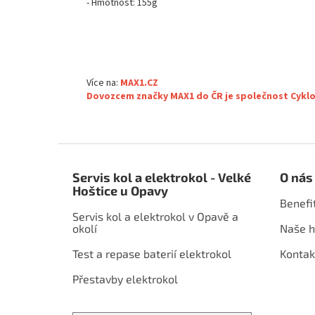
- Hmotnost: 155g
Více na:
MAX1.CZ
Dovozcem značky MAX1 do ČR je společnost Cyklom
Z
á
Servis kol a elektrokol - Velké
O nás
p
Hoštice u Opavy
a
Benefi
t
Servis kol a elektrokol v Opavě a
í
okolí
Naše h
Test a repase baterií elektrokol
Kontak
Přestavby elektrokol