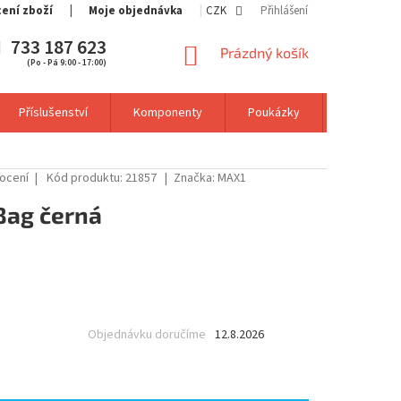
cení zboží
Moje objednávka
CZK
Přihlášení
733 187 623
NÁKUPNÍ
Prázdný košík
(Po - Pá 9:00 - 17:00)
KOŠÍK
Příslušenství
Komponenty
Poukázky
Výprodej
ocení
Kód produktu:
21857
Značka:
MAX1
Bag černá
Objednávku doručíme
12.8.2026