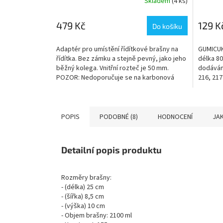
Skladem
(4 ks)
479 Kč
129 K
Do košíku
Adaptér pro umístění řídítkové brašny na
GUMICUK
řídítka. Bez zámku a stejně pevný, jako jeho
délka 8
běžný kolega. Vnitřní rozteč je 50 mm.
dodáván 
POZOR: Nedoporučuje se na karbonová
216, 217
řídítka.
POPIS
PODOBNÉ (8)
HODNOCENÍ
JAK
Detailní popis produktu
Rozměry brašny:
- (délka) 25 cm
- (šířka) 8,5 cm
- (výška) 10 cm
- Objem brašny: 2100 ml