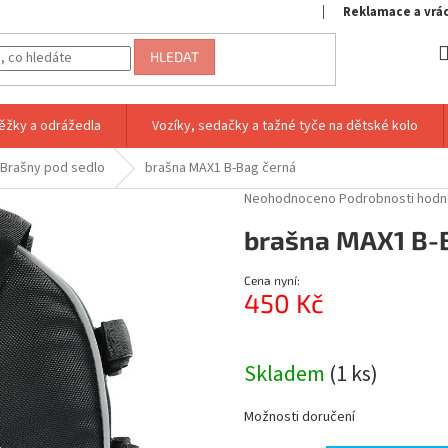
Reklamace a vrá
HLEDAT
ěžky a odrážedla
Vozíky, sedačky a tažné tyče na dětské kolo
Brašny pod sedlo
brašna MAX1 B-Bag černá
Průměrné
Neohodnoceno
Podrobnosti hodn
hodnocení
brašna MAX1 B-
produktu
je
0,0
Cena nyní:
z
450 Kč
5
hvězdiček.
Měrná
cena:
Skladem
(1 ks)
Možnosti doručení