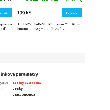
em
(10 ks)
Skladem u dodavatele (dodání 1-3 dny)
199 Kč
košíku
Do košíku
aptér na
TECHNICKÉ PARAMETRY rozměr 23 x 26 cm
í díl.
hmotnost 170 g materiál PAD/PVC
lňkové parametry
gorie
:
Brašny pod sedlo
ka
:
2 roky
2185700000005