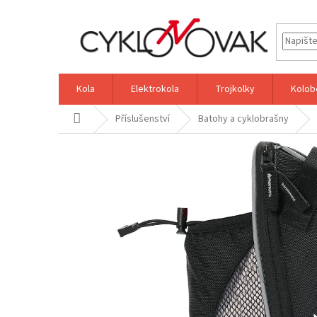
Přejít
na
obsah
Kola
Elektrokola
Trojkolky
Kolob
Domů
Příslušenství
Batohy a cyklobrašny