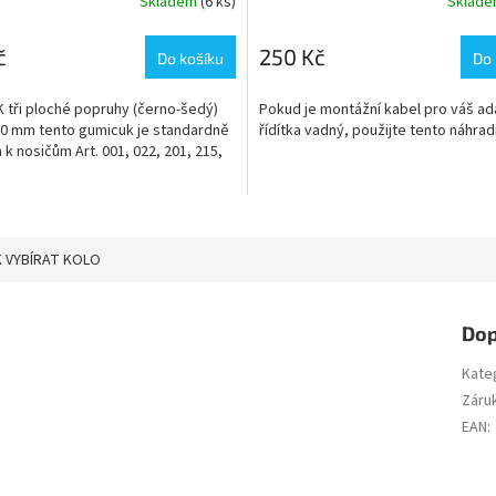
Skladem
(6 ks)
Sklad
č
250 Kč
Do košíku
Do 
 tři ploché popruhy (černo-šedý)
Pokud je montážní kabel pro váš ad
00 mm tento gumicuk je standardně
řídítka vadný, použijte tento náhradn
k nosičům Art. 001, 022, 201, 215,
 VYBÍRAT KOLO
Dop
Kate
Záru
EAN
: