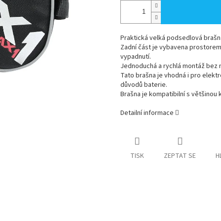
Praktická velká podsedlová brašn
Zadní část je vybavena prostorem 
vypadnutí.
Jednoduchá a rychlá montáž bez n
Tato brašna je vhodná i pro elektr
důvodů baterie.
Brašna je kompatibilní s většinou 
Detailní informace
TISK
ZEPTAT SE
H