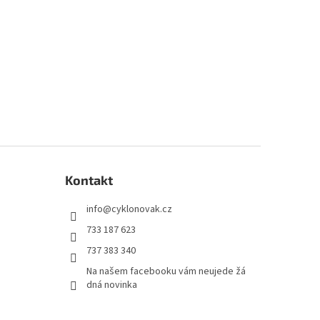
Kontakt
info
@
cyklonovak.cz
733 187 623
737 383 340
Na našem facebooku vám neujede žá
dná novinka