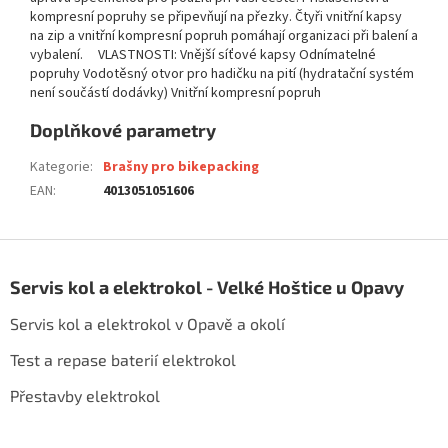
kompresní popruhy se připevňují na přezky. Čtyři vnitřní kapsy
na zip a vnitřní kompresní popruh pomáhají organizaci při balení a
vybalení. VLASTNOSTI: Vnější síťové kapsy Odnímatelné
popruhy Vodotěsný otvor pro hadičku na pití (hydratační systém
není součástí dodávky) Vnitřní kompresní popruh
Doplňkové parametry
Kategorie
:
Brašny pro bikepacking
EAN
:
4013051051606
Z
á
Servis kol a elektrokol - Velké Hoštice u Opavy
p
a
Servis kol a elektrokol v Opavě a okolí
t
í
Test a repase baterií elektrokol
Přestavby elektrokol