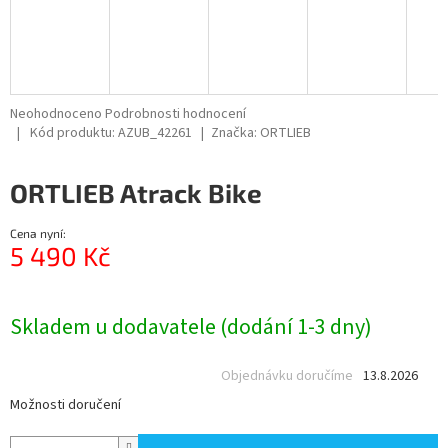
Průměrné
Neohodnoceno
Podrobnosti hodnocení
hodnocení
Kód produktu:
AZUB_42261
Značka:
ORTLIEB
produktu
je
ORTLIEB Atrack Bike
0,0
z
5
Cena nyní:
hvězdiček.
5 490 Kč
Měrná
cena:
Skladem u dodavatele (dodání 1-3 dny)
Objednávku doručíme
13.8.2026
Možnosti doručení