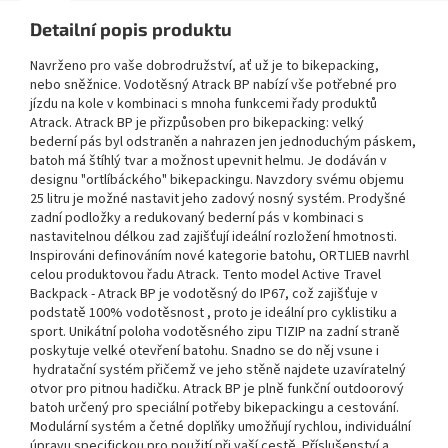
Detailní popis produktu
Navrženo pro vaše dobrodružství, ať už je to bikepacking,
nebo sněžnice. Vodotěsný Atrack BP nabízí vše potřebné pro
jízdu na kole v kombinaci s mnoha funkcemi řady produktů
Atrack. Atrack BP je přizpůsoben pro bikepacking: velký
bederní pás byl odstraněn a nahrazen jen jednoduchým páskem,
batoh má štíhlý tvar a možnost upevnit helmu. Je dodáván v
designu "ortlíbáckého" bikepackingu. Navzdory svému objemu
25 litru je možné nastavit jeho zadový nosný systém. Prodyšné
zadní podložky a redukovaný bederní pás v kombinaci s
nastavitelnou délkou zad zajišťují ideální rozložení hmotnosti.
Inspirováni definováním nové kategorie batohu, ORTLIEB navrhl
celou produktovou řadu Atrack. Tento model Active Travel
Backpack - Atrack BP je vodotěsný do IP67, což zajišťuje v
podstatě 100% vodotěsnost , proto je ideální pro cyklistiku a
sport. Unikátní poloha vodotěsného zipu TIZIP na zadní straně
poskytuje velké otevření batohu. Snadno se do něj vsune i
hydratační systém přičemž ve jeho stěně najdete uzavíratelný
otvor pro pitnou hadičku. Atrack BP je plně funkční outdoorový
batoh určený pro speciální potřeby bikepackingu a cestování.
Modulární systém a četné doplňky umožňují rychlou, individuální
úpravu specifickou pro použití při vaší cestě. Příslušenství a