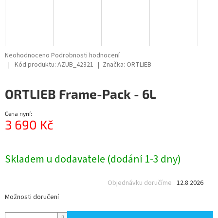
Průměrné
Neohodnoceno
Podrobnosti hodnocení
hodnocení
Kód produktu:
AZUB_42321
Značka:
ORTLIEB
produktu
je
ORTLIEB Frame-Pack - 6L
0,0
z
5
Cena nyní:
hvězdiček.
3 690 Kč
Měrná
cena:
Skladem u dodavatele (dodání 1-3 dny)
Objednávku doručíme
12.8.2026
Možnosti doručení