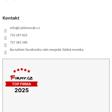
Kontakt
info
@
cyklonovak.cz
733 187 623
737 383 340
Na našem facebooku vám neujede žádná novinka