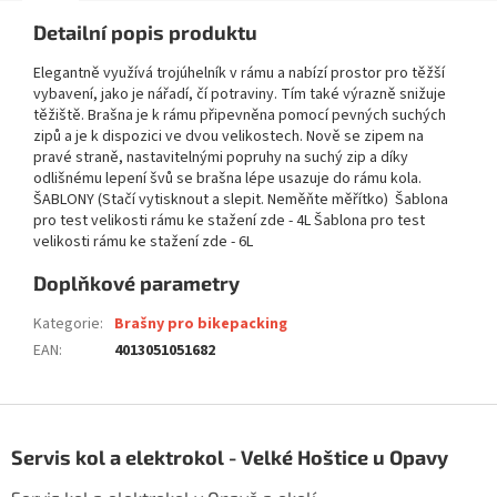
Detailní popis produktu
Elegantně využívá trojúhelník v rámu a nabízí prostor pro těžší
vybavení, jako je nářadí, čí potraviny. Tím také výrazně snižuje
těžiště. Brašna je k rámu připevněna pomocí pevných suchých
zipů a je k dispozici ve dvou velikostech. Nově se zipem na
pravé straně, nastavitelnými popruhy na suchý zip a díky
odlišnému lepení švů se brašna lépe usazuje do rámu kola.
ŠABLONY (Stačí vytisknout a slepit. Neměňte měřítko) Šablona
pro test velikosti rámu ke stažení zde - 4L Šablona pro test
velikosti rámu ke stažení zde - 6L
Doplňkové parametry
Kategorie
:
Brašny pro bikepacking
EAN
:
4013051051682
Z
á
Servis kol a elektrokol - Velké Hoštice u Opavy
p
a