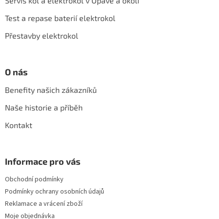
Servis kol a elektrokol v Opavě a okolí
t
í
Test a repase baterií elektrokol
Přestavby elektrokol
O nás
Benefity našich zákazníků
Naše historie a příběh
Kontakt
Informace pro vás
Obchodní podmínky
Podmínky ochrany osobních údajů
Reklamace a vrácení zboží
Moje objednávka