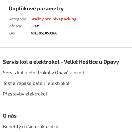
Doplňkové parametry
Kategorie
:
Brašny pro bikepacking
Záruka
:
5 let
EAN
:
4013051053266
Z
á
Servis kol a elektrokol - Velké Hoštice u Opavy
p
a
Servis kol a elektrokol v Opavě a okolí
t
í
Test a repase baterií elektrokol
Přestavby elektrokol
O nás
Benefity našich zákazníků