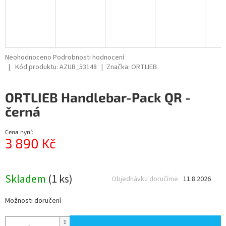
R
M
A
Průměrné
Neohodnoceno
Podrobnosti hodnocení
hodnocení
Kód produktu:
AZUB_53148
Značka:
ORTLIEB
produktu
je
ORTLIEB Handlebar-Pack QR -
0,0
z
černá
5
hvězdiček.
Cena nyní:
3 890 Kč
Měrná
cena:
Skladem
(1 ks)
Objednávku doručíme
11.8.2026
Možnosti doručení