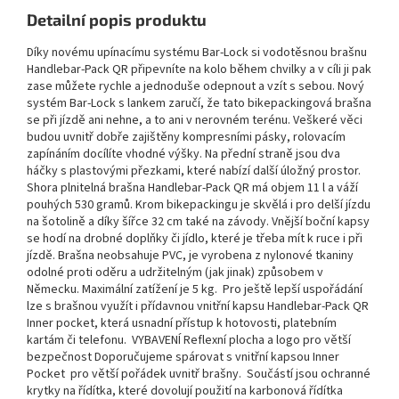
Detailní popis produktu
Díky novému upínacímu systému Bar-Lock si vodotěsnou brašnu
Handlebar-Pack QR připevníte na kolo během chvilky a v cíli ji pak
zase můžete rychle a jednoduše odepnout a vzít s sebou. Nový
systém Bar-Lock s lankem zaručí, že tato bikepackingová brašna
se při jízdě ani nehne, a to ani v nerovném terénu. Veškeré věci
budou uvnitř dobře zajištěny kompresními pásky, rolovacím
zapínáním docílíte vhodné výšky. Na přední straně jsou dva
háčky s plastovými přezkami, které nabízí další úložný prostor.
Shora plnitelná brašna Handlebar-Pack QR má objem 11 l a váží
pouhých 530 gramů. Krom bikepackingu je skvělá i pro delší jízdu
na šotolině a díky šířce 32 cm také na závody. Vnější boční kapsy
se hodí na drobné doplňky či jídlo, které je třeba mít k ruce i při
jízdě. Brašna neobsahuje PVC, je vyrobena z nylonové tkaniny
odolné proti oděru a udržitelným (jak jinak) způsobem v
Německu. Maximální zatížení je 5 kg. Pro ještě lepší uspořádání
lze s brašnou využít i přídavnou vnitřní kapsu Handlebar-Pack QR
Inner pocket, která usnadní přístup k hotovosti, platebním
kartám či telefonu. VYBAVENÍ Reflexní plocha a logo pro větší
bezpečnost Doporučujeme spárovat s vnitřní kapsou Inner
Pocket pro větší pořádek uvnitř brašny. Součástí jsou ochranné
krytky na řídítka, které dovolují použití na karbonová řídítka