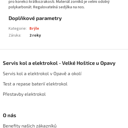
pro korekci krátkozrakosti. Materiál zorníků je velmi odolný
polykarbonát. Regulovatelná sedýlka na nos.
Doplňkové parametry
Kategorie
:
Brýle
Záruka
:
2 roky
Z
á
Servis kol a elektrokol - Velké Hoštice u Opavy
p
a
Servis kol a elektrokol v Opavě a okolí
t
í
Test a repase baterií elektrokol
Přestavby elektrokol
O nás
Benefity našich zákazníků