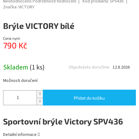
Průměrné
Neohodnoceno
Podrobnosti hodnocení
Kód produktu:
SPV436
hodnocení
Značka:
VICTORY
produktu
je
Brýle VICTORY bílé
0,0
z
5
Cena nyní:
hvězdiček.
790 Kč
Měrná
cena:
Skladem
(1 ks)
Objednávku doručíme
12.8.2026
Možnosti doručení
Přidat do košíku
Sportovní brýle Victory SPV436
Detailní informace