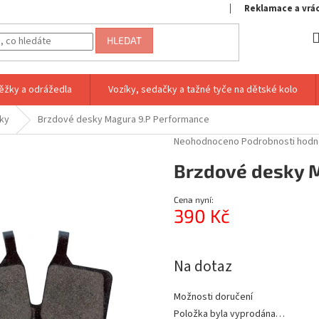
Reklamace a vrá
HLEDAT
ěžky a odrážedla
Vozíky, sedačky a tažné tyče na dětské kolo
ky
Brzdové desky Magura 9.P Performance
Průměrné
Neohodnoceno
Podrobnosti hodn
hodnocení
Brzdové desky 
produktu
je
0,0
Cena nyní:
z
390 Kč
5
hvězdiček.
Měrná
cena:
Na dotaz
Možnosti doručení
Položka byla vyprodána…