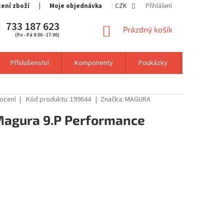
cení zboží
Moje objednávka
CZK
Přihlášení
733 187 623
NÁKUPNÍ
Prázdný košík
(Po - Pá 9:00 - 17:00)
KOŠÍK
Příslušenství
Komponenty
Poukázky
Výprodej
ocení
Kód produktu:
199644
Značka:
MAGURA
Magura 9.P Performance