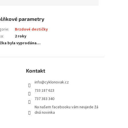
lňkové parametry
gorie
:
Brzdové destičky
ka
:
2 roky
žka byla vyprodána…
Kontakt
info
@
cyklonovak.cz
733 187 623
737 383 340
Na našem facebooku vám neujede žá
dná novinka