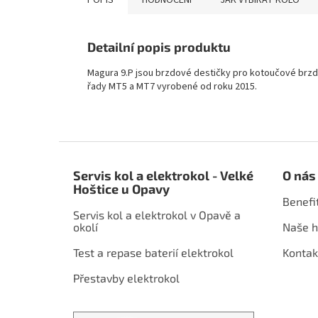
POPIS
HODNOCENÍ
JAK VYBÍRAT KOLO
Detailní popis produktu
Magura 9.P jsou brzdové destičky pro kotoučové brzd
řady MT5 a MT7 vyrobené od roku 2015.
Z
á
Servis kol a elektrokol - Velké
O nás
p
Hoštice u Opavy
a
Benefi
t
Servis kol a elektrokol v Opavě a
í
okolí
Naše h
Test a repase baterií elektrokol
Kontak
Přestavby elektrokol