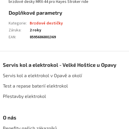
brzdové desky MRX-44 pro Hayes Stroker ride
Doplňkové parametry
Kategorie
:
Brzdové destičky
Záruka
:
2 roky
EAN
:
8595686801369
Z
á
Servis kol a elektrokol - Velké Hoštice u Opavy
p
a
Servis kol a elektrokol v Opavě a okolí
t
í
Test a repase baterií elektrokol
Přestavby elektrokol
O nás
Benefity našich zákazníků