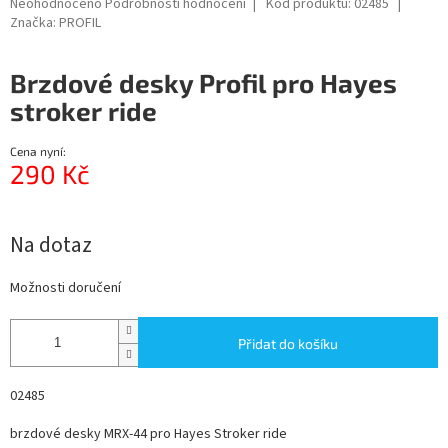
Průměrné
Neohodnoceno
Podrobnosti hodnocení
Kód produktu:
02485
hodnocení
Značka:
PROFIL
produktu
je
Brzdové desky Profil pro Hayes
0,0
z
stroker ride
5
hvězdiček.
Cena nyní:
290 Kč
Měrná
cena:
Na dotaz
Možnosti doručení
Přidat do košíku
02485
brzdové desky MRX-44 pro Hayes Stroker ride