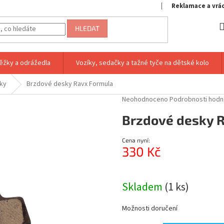
Reklamace a vrá
HLEDAT
ěžky a odrážedla
Vozíky, sedačky a tažné tyče na dětské kolo
ky
Brzdové desky Ravx Formula
Průměrné
Neohodnoceno
Podrobnosti hodn
hodnocení
Brzdové desky 
produktu
je
0,0
Cena nyní:
z
330 Kč
5
hvězdiček.
Měrná
cena:
Skladem
(1 ks)
Možnosti doručení