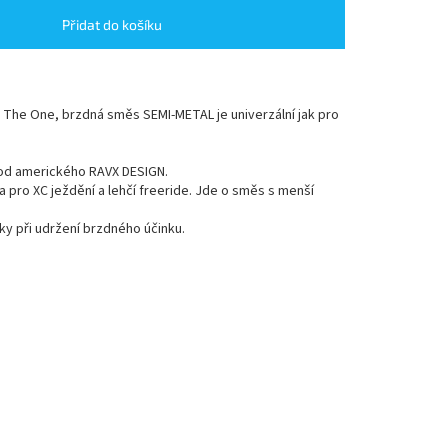
Přidat do košíku
The One, brzdná směs SEMI-METAL je univerzální jak pro
 od amerického RAVX DESIGN.
pro XC ježdění a lehčí freeride. Jde o směs s menší
ky při udržení brzdného účinku.