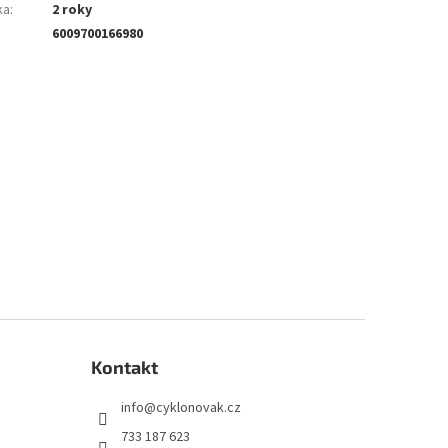
ka
:
2 roky
6009700166980
Kontakt
info
@
cyklonovak.cz
733 187 623