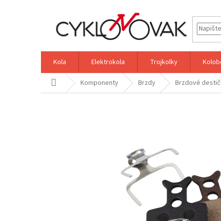
Přejít
na
obsah
Kola
Elektrokola
Trojkolky
Kolob
Domů
Komponenty
Brzdy
Brzdové destič