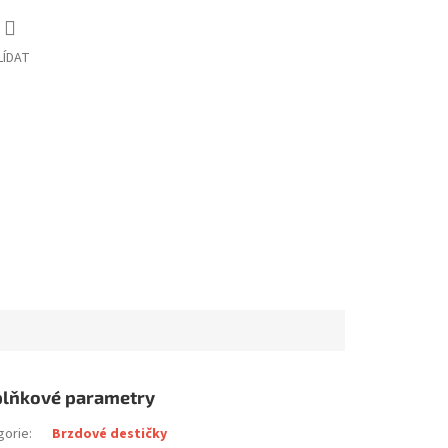
LÍDAT
lňkové parametry
gorie
:
Brzdové destičky