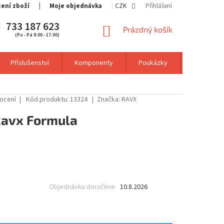
cení zboží
Moje objednávka
CZK
Přihlášení
733 187 623
NÁKUPNÍ
Prázdný košík
(Po - Pá 9:00 - 17:00)
KOŠÍK
Příslušenství
Komponenty
Poukázky
Výprodej
ocení
Kód produktu:
13324
Značka:
RAVX
Ravx Formula
Objednávku doručíme
10.8.2026