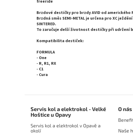
freeride
Brzdové destičky pro brzdy AVID od amerického 
Brzdná směs SEMI-METAL je určena pro XC ježdění 
SINTERED.
To zaručuje delší životnost destičky při udržení 
Kompatibilita destiček:
FORMULA
- One
- R, R1, RX
- C1
- Cura
Z
á
Servis kol a elektrokol - Velké
O nás
p
Hoštice u Opavy
a
Benefi
t
Servis kol a elektrokol v Opavě a
í
okolí
Naše h