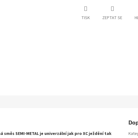
TISK
ZEPTAT SE
H
Dop
 směs SEMI-METAL je univerzální jak pro XC ježdění tak
Kate