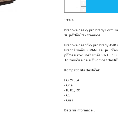
13324
brzdové desky pro brzdy Formula 
XC ježdění tak freeride
Brzdové destičky pro brzdy AVID
Brzdná směs SEMI-METAL je určena 
příměsí kovu než směs SINTERED.
To zaručuje delší životnost destič
Kompatibilita destiček:
FORMULA
- One
- R, R1, RX
- C1
- Cura
Detailní informace