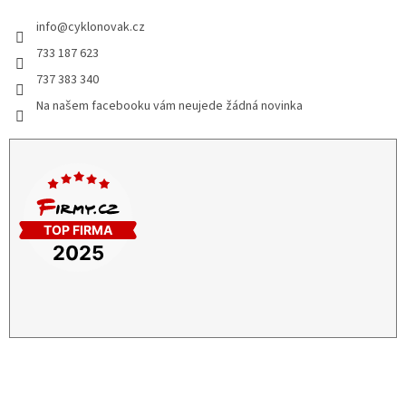
info
@
cyklonovak.cz
733 187 623
737 383 340
Na našem facebooku vám neujede žádná novinka