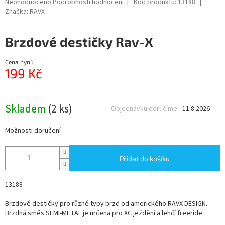
Průměrné
Neohodnoceno
Podrobnosti hodnocení
Kód produktu:
13188
hodnocení
Značka:
RAVX
produktu
je
Brzdové destičky Rav-X
0,0
z
5
Cena nyní:
hvězdiček.
199 Kč
Měrná
cena:
Skladem
(2 ks)
Objednávku doručíme
11.8.2026
Možnosti doručení
Přidat do košíku
13188
Brzdové destičky pro různé typy brzd od amerického RAVX DESIGN.
Brzdná směs SEMI-METAL je určena pro XC ježdění a lehčí freeride.