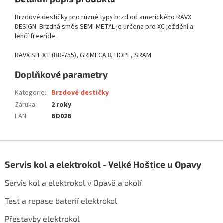
Brzdové destičky pro různé typy brzd od amerického RAVX
DESIGN. Brzdná směs SEMI-METAL je určena pro XC ježdění a
lehčí freeride.
RAVX SH. XT (BR-755), GRIMECA 8, HOPE, SRAM
Doplňkové parametry
Kategorie
:
Brzdové destičky
Záruka
:
2 roky
EAN
:
BD02B
Z
á
Servis kol a elektrokol - Velké Hoštice u Opavy
p
a
Servis kol a elektrokol v Opavě a okolí
t
í
Test a repase baterií elektrokol
Přestavby elektrokol