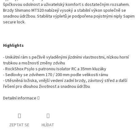
špičkovou odolnost a uživatelský komfort s dostatečným rozsahem.
Brzdy Shimano MT520 nabízejí vysoký a stabilní výkon společně se
snadnou údržbou. Stabilita výpletů je podpořena pojistnými niply Sapim
secure lock.
Highlights
- Unikátní rám s pečlivě vyladěnými jízdními vlastnostmi, nízkou horní
trubkou a možností změny zdvihu
- RockShox Psylo s patronou Isolator RC a 35mm kluzáky
- Sedlovky se zdvihem 170 / 200 mm podle velikosti rámu
- Utěsněná ložiska, vnější vedení zadní brzdy, závitový střed a další
řešení pro dlouhou životnost a snadnou údržbu
Detailní informace
ZEPTAT SE
HLÍDAT