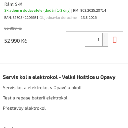
Rám: S-M
Skladem u dodavatele (dodání 1-3 dny)
| RM_803.2025.29714
EAN:
8592842206631
Objednávku doručíme
13.8.2026
65 990 Kč
Do 
52 990 Kč
Z
á
Servis kol a elektrokol - Velké Hoštice u Opavy
p
a
Servis kol a elektrokol v Opavě a okolí
t
í
Test a repase baterií elektrokol
Přestavby elektrokol