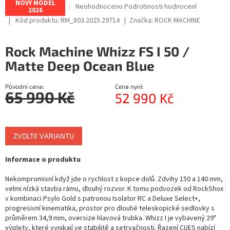
NOVÝ MODEL
Průměrné
Neohodnoceno
Podrobnosti hodnocení
2026
R
hodnocení
Kód produktu:
RM_803.2025.29714
Značka:
ROCK MACHINE
produktu
M
je
0,0
Rock Machine Whizz FS I 50 /
z
A
Matte Deep Ocean Blue
5
hvězdiček.
Původní cena:
Cena nyní:
65 990 Kč
52 990 Kč
Měrná
cena:
ZVOLTE VARIANTU
Informace o produktu
Nekompromisní když jde o rychlost z kopce dolů. Zdvihy 150 a 140 mm,
velmi nízká stavba rámu, dlouhý rozvor. K tomu podvozek od RockShox
v kombinaci Psylo Gold s patronou Isolator RC a Deluxe Select+,
progresivní kinematika, prostor pro dlouhé teleskopické sedlovky s
průměrem 34,9 mm, oversize hlavová trubka. Whizz I je vybavený 29"
výplety, které vynikají ve stabilitě a setrvačnosti. Řazení CUES nabízí