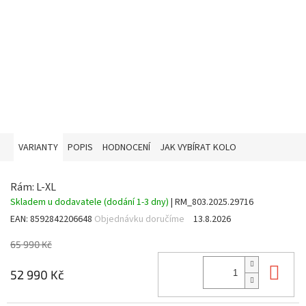
VARIANTY
POPIS
HODNOCENÍ
JAK VYBÍRAT KOLO
Rám: L-XL
Skladem u dodavatele (dodání 1-3 dny)
| RM_803.2025.29716
EAN:
8592842206648
Objednávku doručíme
13.8.2026
65 990 Kč
Do 
52 990 Kč