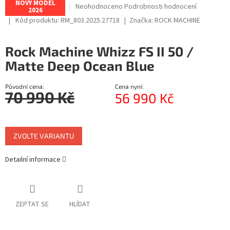
NOVÝ MODEL
Průměrné
Neohodnoceno
Podrobnosti hodnocení
2026
R
hodnocení
Kód produktu:
RM_803.2025.27718
Značka:
ROCK MACHINE
produktu
M
je
0,0
Rock Machine Whizz FS II 50 /
z
A
Matte Deep Ocean Blue
5
hvězdiček.
Původní cena:
Cena nyní:
70 990 Kč
56 990 Kč
Měrná
cena:
ZVOLTE VARIANTU
Detailní informace
ZEPTAT SE
HLÍDAT