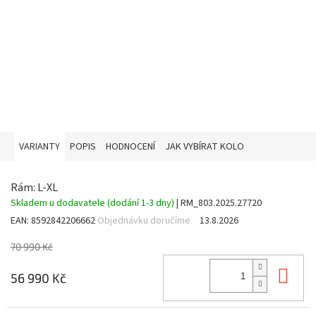
VARIANTY
POPIS
HODNOCENÍ
JAK VYBÍRAT KOLO
Rám: L-XL
Skladem u dodavatele (dodání 1-3 dny)
| RM_803.2025.27720
EAN:
8592842206662
Objednávku doručíme
13.8.2026
70 990 Kč
Do 
56 990 Kč