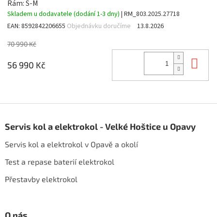
Rám: S-M
Skladem u dodavatele (dodání 1-3 dny)
| RM_803.2025.27718
EAN:
8592842206655
Objednávku doručíme
13.8.2026
70 990 Kč
Do 
56 990 Kč
Z
á
Servis kol a elektrokol - Velké Hoštice u Opavy
p
a
Servis kol a elektrokol v Opavě a okolí
t
í
Test a repase baterií elektrokol
Přestavby elektrokol
O nás