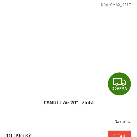
Kód:
CMAX_2817
Z
ZDARMA
D
CANULL Air 20" - žlutá
A
R
Na dotaz
M
10 990 Kč
DETAIL