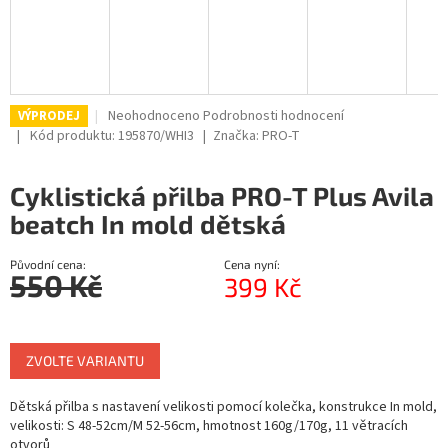
Průměrné
Neohodnoceno
Podrobnosti hodnocení
VÝPRODEJ
hodnocení
Kód produktu:
195870/WHI3
Značka:
PRO-T
produktu
je
Cyklistická přilba PRO-T Plus Avila
0,0
z
beatch In mold dětská
5
hvězdiček.
Původní cena:
Cena nyní:
550 Kč
399 Kč
Měrná
cena:
ZVOLTE VARIANTU
Dětská přilba s nastavení velikosti pomocí kolečka, konstrukce In mold,
velikosti: S 48-52cm/M 52-56cm, hmotnost 160g/170g, 11 větracích
otvorů