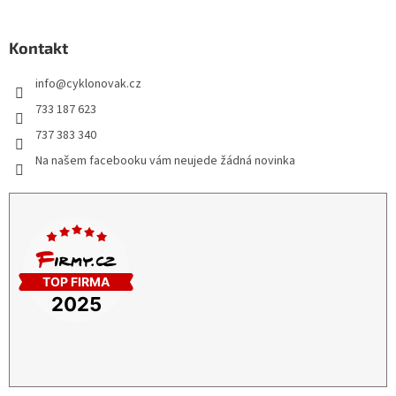
Kontakt
info
@
cyklonovak.cz
733 187 623
737 383 340
Na našem facebooku vám neujede žádná novinka