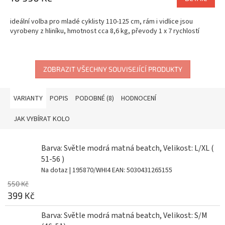
A
ideální volba pro mladé cyklisty 110-125 cm, rám i vidlice jsou
vyrobeny z hliníku, hmotnost cca 8,6 kg, převody 1 x 7 rychlostí
ZOBRAZIT VŠECHNY SOUVISEJÍCÍ PRODUKTY
VARIANTY
POPIS
PODOBNÉ (8)
HODNOCENÍ
JAK VYBÍRAT KOLO
Barva: Světle modrá matná beatch, Velikost: L/XL (
51-56 )
Na dotaz
| 195870/WHI4
EAN:
5030431265155
550 Kč
399 Kč
Barva: Světle modrá matná beatch, Velikost: S/M