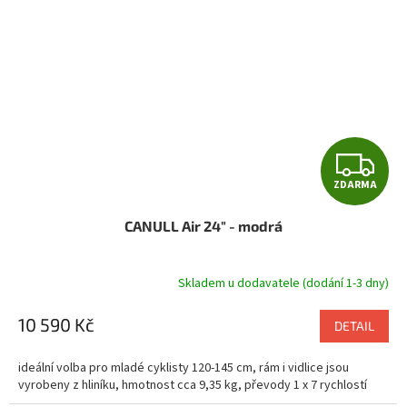
Z
ZDARMA
D
CANULL Air 24" - modrá
A
R
Skladem u dodavatele (dodání 1-3 dny)
M
10 590 Kč
DETAIL
A
ideální volba pro mladé cyklisty 120-145 cm, rám i vidlice jsou
vyrobeny z hliníku, hmotnost cca 9,35 kg, převody 1 x 7 rychlostí