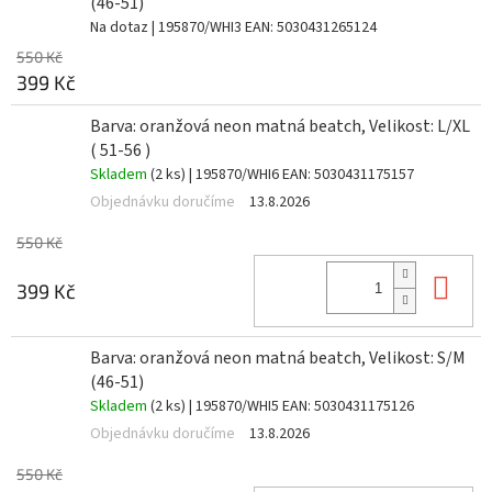
(46-51)
Na dotaz
| 195870/WHI3
EAN:
5030431265124
550 Kč
399 Kč
Barva: oranžová neon matná beatch, Velikost: L/XL
( 51-56 )
Skladem
(2 ks)
| 195870/WHI6
EAN:
5030431175157
Objednávku doručíme
13.8.2026
550 Kč
Do 
399 Kč
Barva: oranžová neon matná beatch, Velikost: S/M
(46-51)
Skladem
(2 ks)
| 195870/WHI5
EAN:
5030431175126
Objednávku doručíme
13.8.2026
550 Kč