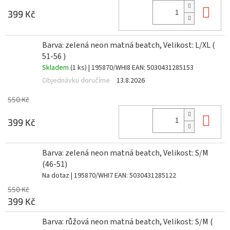
Do 
399 Kč
Barva: zelená neon matná beatch, Velikost: L/XL (
51-56 )
Skladem
(1 ks)
| 195870/WHI8
EAN:
5030431285153
Objednávku doručíme
13.8.2026
550 Kč
Do 
399 Kč
Barva: zelená neon matná beatch, Velikost: S/M
(46-51)
Na dotaz
| 195870/WHI7
EAN:
5030431285122
550 Kč
399 Kč
Barva: růžová neon matná beatch, Velikost: S/M (