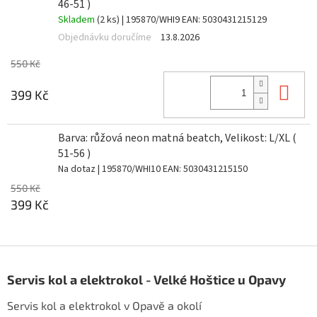
46-51 )
Skladem
(2 ks)
| 195870/WHI9
EAN:
5030431215129
Objednávku doručíme
13.8.2026
550 Kč
Do 
399 Kč
Barva: růžová neon matná beatch, Velikost: L/XL (
51-56 )
Na dotaz
| 195870/WHI10
EAN:
5030431215150
550 Kč
399 Kč
Z
á
Servis kol a elektrokol - Velké Hoštice u Opavy
p
a
Servis kol a elektrokol v Opavě a okolí
t