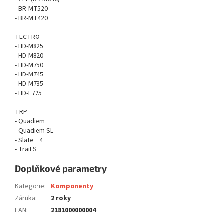
- BR-MT520
- BR-MT420
TECTRO
- HD-M825
- HD-M820
- HD-M750
- HD-M745
- HD-M735
- HD-E725
TRP
- Quadiem
- Quadiem SL
- Slate T4
- Trail SL
Doplňkové parametry
Kategorie
:
Komponenty
Záruka
:
2 roky
EAN
:
2181000000004