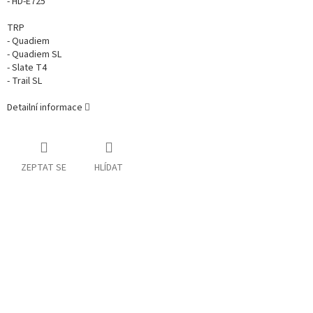
- HD-E725
TRP
- Quadiem
- Quadiem SL
- Slate T4
- Trail SL
Detailní informace
ZEPTAT SE
HLÍDAT