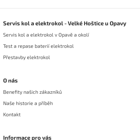
Z
á
Servis kol a elektrokol - Velké Hoštice u Opavy
p
a
Servis kol a elektrokol v Opavě a okolí
t
í
Test a repase baterií elektrokol
Přestavby elektrokol
O nás
Benefity našich zákazníků
Naše historie a příběh
Kontakt
Informace pro vás