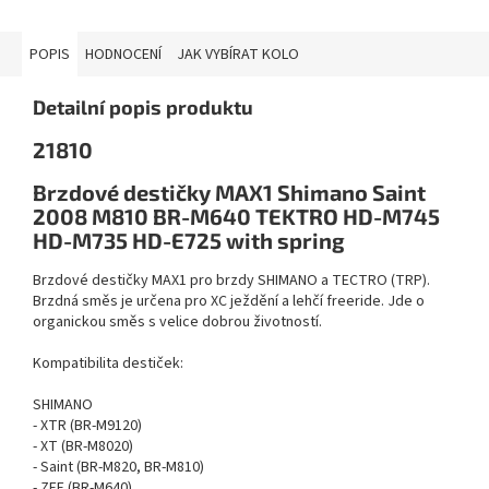
POPIS
HODNOCENÍ
JAK VYBÍRAT KOLO
Detailní popis produktu
21810
Brzdové destičky MAX1 Shimano Saint
2008 M810 BR-M640 TEKTRO HD-M745
HD-M735 HD-E725 with spring
Brzdové destičky MAX1 pro brzdy SHIMANO a TECTRO (TRP).
Brzdná směs je určena pro XC ježdění a lehčí freeride. Jde o
organickou směs s velice dobrou životností.
Kompatibilita destiček:
SHIMANO
- XTR (BR-M9120)
- XT (BR-M8020)
- Saint (BR-M820, BR-M810)
- ZEE (BR-M640)