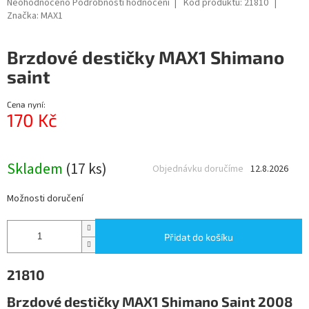
Průměrné
Neohodnoceno
Podrobnosti hodnocení
Kód produktu:
21810
hodnocení
Značka:
MAX1
produktu
je
Brzdové destičky MAX1 Shimano
0,0
z
saint
5
hvězdiček.
Cena nyní:
170 Kč
Měrná
cena:
Skladem
(17 ks)
Objednávku doručíme
12.8.2026
Možnosti doručení
Přidat do košíku
21810
Brzdové destičky MAX1 Shimano Saint 2008