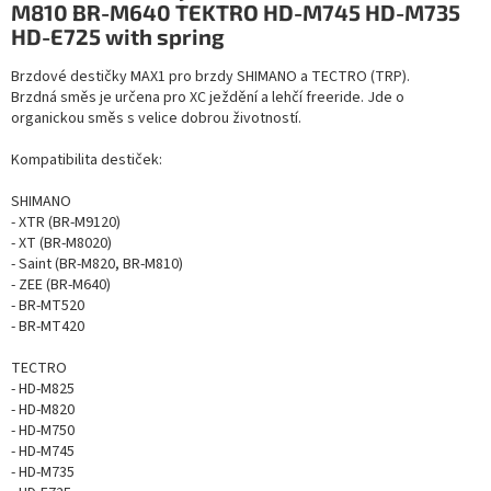
M810 BR-M640 TEKTRO HD-M745 HD-M735
HD-E725 with spring
Brzdové destičky MAX1 pro brzdy SHIMANO a TECTRO (TRP).
Brzdná směs je určena pro XC ježdění a lehčí freeride. Jde o
organickou směs s velice dobrou životností.
Kompatibilita destiček:
SHIMANO
- XTR (BR-M9120)
- XT (BR-M8020)
- Saint (BR-M820, BR-M810)
- ZEE (BR-M640)
- BR-MT520
- BR-MT420
TECTRO
- HD-M825
- HD-M820
- HD-M750
- HD-M745
- HD-M735