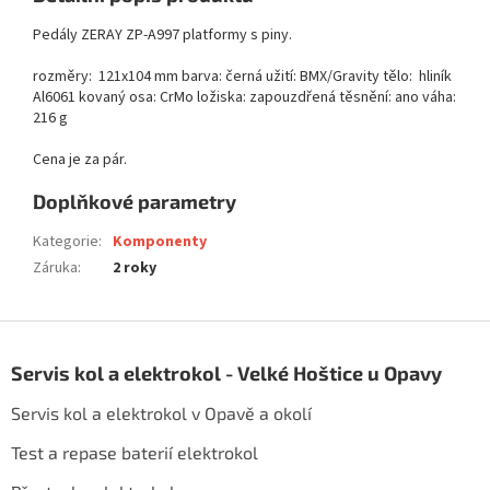
Pedály ZERAY ZP-A997 platformy s piny.
rozměry: 121x104 mm barva: černá užití: BMX/Gravity tělo: hliník
Al6061 kovaný osa: CrMo ložiska: zapouzdřená těsnění: ano váha:
216 g
Cena je za pár.
Doplňkové parametry
Kategorie
:
Komponenty
Záruka
:
2 roky
Z
á
Servis kol a elektrokol - Velké Hoštice u Opavy
p
a
Servis kol a elektrokol v Opavě a okolí
t
í
Test a repase baterií elektrokol