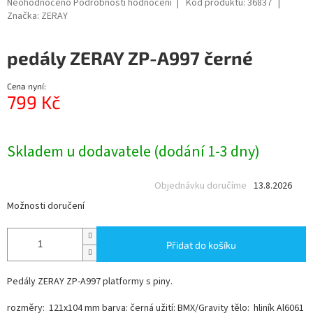
Průměrné
Neohodnoceno
Podrobnosti hodnocení
Kód produktu:
36837
hodnocení
Značka:
ZERAY
produktu
je
pedály ZERAY ZP-A997 černé
0,0
z
5
Cena nyní:
hvězdiček.
799 Kč
Měrná
cena:
Skladem u dodavatele (dodání 1-3 dny)
Objednávku doručíme
13.8.2026
Možnosti doručení
Přidat do košíku
Pedály ZERAY ZP-A997 platformy s piny.
rozměry: 121x104 mm barva: černá užití: BMX/Gravity tělo: hliník Al6061