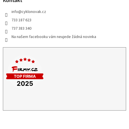
Kontakt
info
@
cyklonovak.cz
733 187 623
737 383 340
Na našem facebooku vám neujede žádná novinka