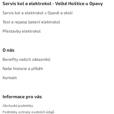
Servis kol a elektrokol - Velké Hoštice u Opavy
p
a
Servis kol a elektrokol v Opavě a okolí
t
í
Test a repase baterií elektrokol
Přestavby elektrokol
O nás
Benefity našich zákazníků
Naše historie a příběh
Kontakt
Informace pro vás
Obchodní podmínky
Podmínky ochrany osobních údajů