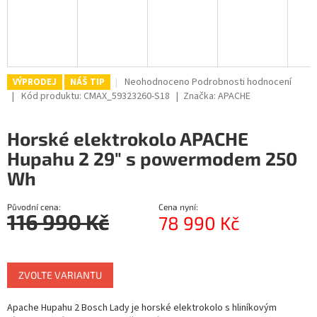
R
M
A
Průměrné
Neohodnoceno
Podrobnosti hodnocení
VÝPRODEJ
NÁŠ TIP
hodnocení
Kód produktu:
CMAX_59323260-S18
Značka:
APACHE
produktu
je
Horské elektrokolo APACHE
0,0
z
Hupahu 2 29" s powermodem 250
5
Wh
hvězdiček.
Původní cena:
Cena nyní:
116 990 Kč
78 990 Kč
Měrná
cena:
ZVOLTE VARIANTU
Apache Hupahu 2 Bosch Lady je horské elektrokolo s hliníkovým