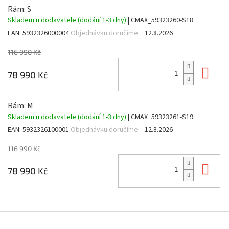
Rám: S
Skladem u dodavatele (dodání 1-3 dny)
| CMAX_59323260-S18
EAN:
5932326000004
Objednávku doručíme
12.8.2026
116 990 Kč
Do 
78 990 Kč
Rám: M
Skladem u dodavatele (dodání 1-3 dny)
| CMAX_59323261-S19
EAN:
5932326100001
Objednávku doručíme
12.8.2026
116 990 Kč
Do 
78 990 Kč
Z
á