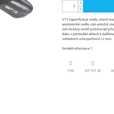
ST3 Superflow je sedlo, které maxi
anatomické sedlo vám umožní snadn
Gel vložený uvnitř polstrování př
tlaku z perineální oblasti k dalším
viditelnost a bezpečnost i v noci.
Detailní informace
TISK
ZEPTAT SE
H