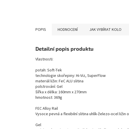
POPIS
HODNOCENÍ
JAK VYBÍRAT KOLO
Detailní popis produktu
Vlastnosti:
potah: Soft-Tek
technologie skořepiny: Hi-Viz, SuperFlow
materiál ližin: FeC ALU slitina
polstrování: Gel
šířka x délka: 160mm x 270mm
hmotnost: 369g
FEC Alloy Rail
Vysoce pevná a flexibilní slitina uhlík-železo-ocel liži
Gel