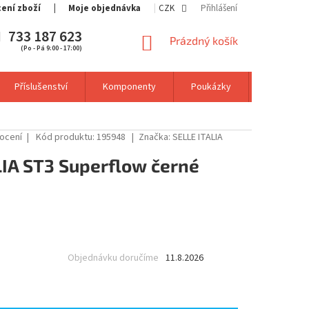
cení zboží
Moje objednávka
CZK
Přihlášení
733 187 623
NÁKUPNÍ
Prázdný košík
(Po - Pá 9:00 - 17:00)
KOŠÍK
Příslušenství
Komponenty
Poukázky
Výprodej
ocení
Kód produktu:
195948
Značka:
SELLE ITALIA
LIA ST3 Superflow černé
Objednávku doručíme
11.8.2026