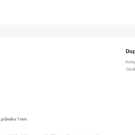
Dop
Kate
Záru
n o průměru 7 mm.