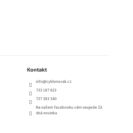
Kontakt
info
@
cyklonovak.cz
733 187 623
737 383 340
Na našem facebooku vám neujede žá
dná novinka