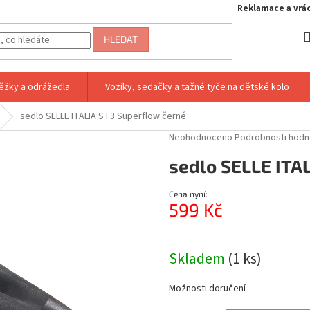
Reklamace a vrá
HLEDAT
ěžky a odrážedla
Vozíky, sedačky a tažné tyče na dětské kolo
sedlo SELLE ITALIA ST3 Superflow černé
Průměrné
Neohodnoceno
Podrobnosti hodn
hodnocení
sedlo SELLE ITA
produktu
je
0,0
Cena nyní:
z
599 Kč
5
hvězdiček.
Měrná
cena:
Skladem
(1 ks)
Možnosti doručení