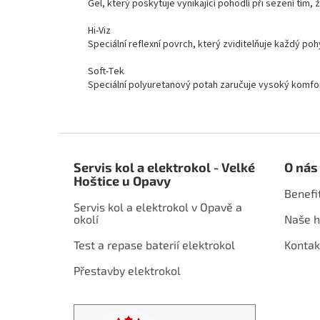
Gel, který poskytuje vynikající pohodlí při sezení tím, ž
Hi-Viz
Speciální reflexní povrch, který zviditelňuje každý p
Soft-Tek
Speciální polyuretanový potah zaručuje vysoký komfor
Z
á
Servis kol a elektrokol - Velké
O nás
p
Hoštice u Opavy
a
Benefi
t
Servis kol a elektrokol v Opavě a
í
okolí
Naše h
Test a repase baterií elektrokol
Kontak
Přestavby elektrokol