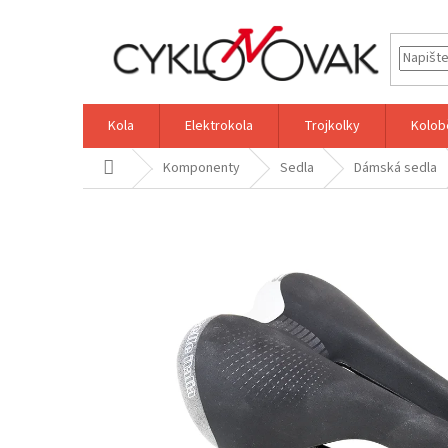
Přejít
na
obsah
Kola
Elektrokola
Trojkolky
Kolob
Domů
Komponenty
Sedla
Dámská sedla