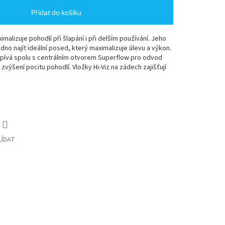
Přidat do košíku
malizuje pohodlí při šlapání i při delším používání. Jeho
o najít ideální posed, který maximalizuje úlevu a výkon.
ispívá spolu s centrálním otvorem Superflow pro odvod
u zvýšení pocitu pohodlí. Vložky Hi-Viz na zádech zajišťují
LÍDAT