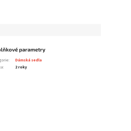
lňkové parametry
gorie
:
Dámská sedla
ka
:
2 roky