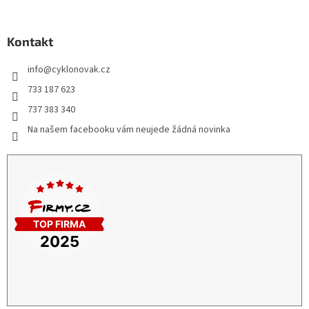
Kontakt
info
@
cyklonovak.cz
733 187 623
737 383 340
Na našem facebooku vám neujede žádná novinka