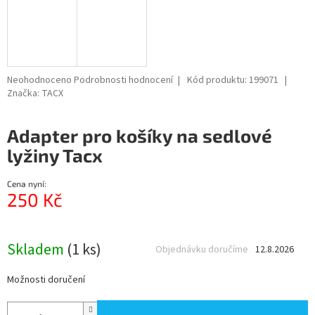
Průměrné
Neohodnoceno
Podrobnosti hodnocení
Kód produktu:
199071
hodnocení
Značka:
TACX
produktu
je
Adapter pro košíky na sedlové
0,0
z
lyžiny Tacx
5
hvězdiček.
Cena nyní:
250 Kč
Měrná
cena:
Skladem
(1 ks)
Objednávku doručíme
12.8.2026
Možnosti doručení