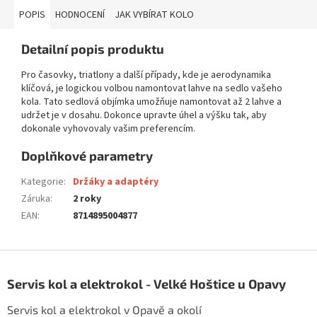
POPIS
HODNOCENÍ
JAK VYBÍRAT KOLO
Detailní popis produktu
Pro časovky, triatlony a další případy, kde je aerodynamika
klíčová, je logickou volbou namontovat lahve na sedlo vašeho
kola. Tato sedlová objímka umožňuje namontovat až 2 lahve a
udržet je v dosahu. Dokonce upravte úhel a výšku tak, aby
dokonale vyhovovaly vašim preferencím.
Doplňkové parametry
Kategorie
:
Držáky a adaptéry
Záruka
:
2 roky
EAN
:
8714895004877
Z
á
Servis kol a elektrokol - Velké Hoštice u Opavy
p
a
Servis kol a elektrokol v Opavě a okolí