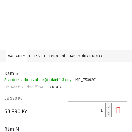
VARIANTY
POPIS
HODNOCENÍ
JAK VYBÍRAT KOLO
Rám: S
Skladem u dodavatele (dodání 1-3 dny)
| MB_7539201
Objednávku doručíme
13.8.2026
59 990 Kč
Do 
53 990 Kč
Rám: M