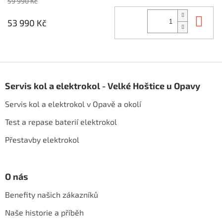
59 990 Kč
Do 
53 990 Kč
Z
á
Servis kol a elektrokol - Velké Hoštice u Opavy
p
a
Servis kol a elektrokol v Opavě a okolí
t
í
Test a repase baterií elektrokol
Přestavby elektrokol
O nás
Benefity našich zákazníků
Naše historie a příběh