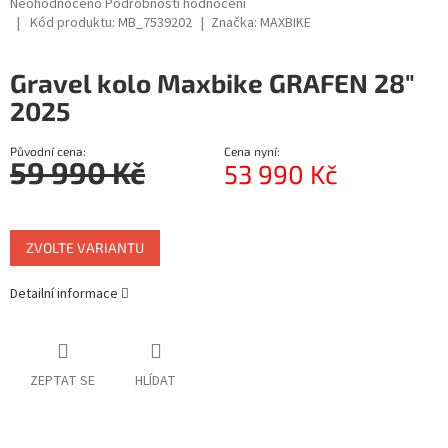
Průměrné
Neohodnoceno
Podrobnosti hodnocení
hodnocení
Kód produktu:
MB_7539202
Značka:
MAXBIKE
R
produktu
je
M
Gravel kolo Maxbike GRAFEN 28"
0,0
z
2025
A
5
hvězdiček.
Původní cena:
Cena nyní:
59 990 Kč
53 990 Kč
Měrná
cena:
ZVOLTE VARIANTU
Detailní informace
ZEPTAT SE
HLÍDAT