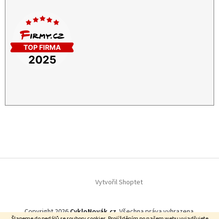
Vytvořil Shoptet
Copyright 2026
CykloNovák.cz
. Všechna práva vyhrazena.
Šlapeme do pedálů se soubory cookies. Projížděním po našem webu vyjadřujete