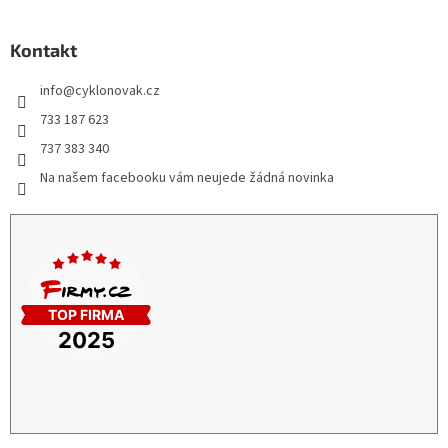
Kontakt
info
@
cyklonovak.cz
733 187 623
737 383 340
Na našem facebooku vám neujede žádná novinka