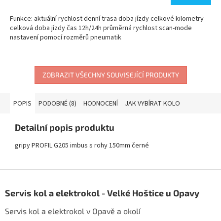
Funkce: aktuální rychlost denní trasa doba jízdy celkové kilometry
celková doba jízdy čas 12h/24h průměrná rychlost scan-mode
nastavení pomocí rozměrů pneumatik
ZOBRAZIT VŠECHNY SOUVISEJÍCÍ PRODUKTY
POPIS
PODOBNÉ (8)
HODNOCENÍ
JAK VYBÍRAT KOLO
Detailní popis produktu
gripy PROFIL G205 imbus s rohy 150mm černé
Z
á
Servis kol a elektrokol - Velké Hoštice u Opavy
p
a
Servis kol a elektrokol v Opavě a okolí
t