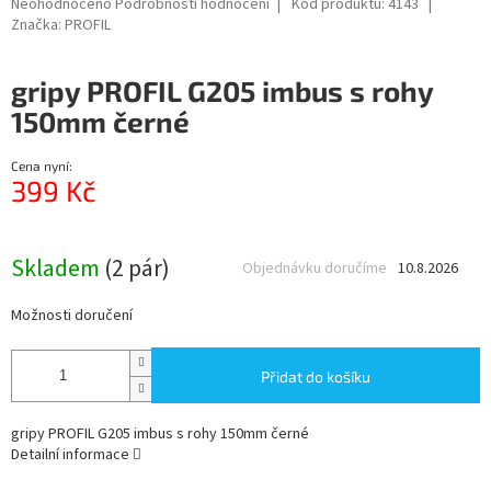
Průměrné
Neohodnoceno
Podrobnosti hodnocení
Kód produktu:
4143
hodnocení
Značka:
PROFIL
produktu
je
gripy PROFIL G205 imbus s rohy
0,0
z
150mm černé
5
hvězdiček.
Cena nyní:
399 Kč
Měrná
cena:
Skladem
(2 pár)
Objednávku doručíme
10.8.2026
Možnosti doručení
Přidat do košíku
gripy PROFIL G205 imbus s rohy 150mm černé
Detailní informace