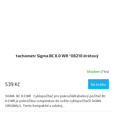
tachometr Sigma BC 8.0 WR *08210 drátový
Skladem
(7 ks)
539 Kč
Do košíku
SIGMA BC 8.0 WR Cyklopočítač pro pokročiléKabelový počítač BC
8.0 WR je pokročilou vstupenkou do světa cyklopočítačů SIGMA
ORIGINALS. Tento kompaktní a odolný...