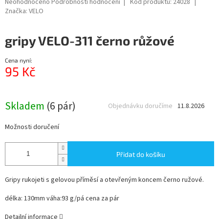
Průměrné
Neohodnoceno
Podrobnosti hodnocení
Kód produktu:
24028
hodnocení
Značka:
VELO
produktu
je
gripy VELO-311 černo růžové
0,0
z
5
Cena nyní:
hvězdiček.
95 Kč
Měrná
cena:
Skladem
(6 pár)
Objednávku doručíme
11.8.2026
Možnosti doručení
Přidat do košíku
Gripy rukojeti s gelovou příměsí a otevřeným koncem černo ružové.
délka: 130mm váha:93 g/pá cena za pár
Detailní informace