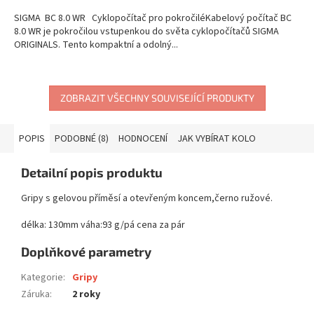
SIGMA BC 8.0 WR Cyklopočítač pro pokročiléKabelový počítač BC
8.0 WR je pokročilou vstupenkou do světa cyklopočítačů SIGMA
ORIGINALS. Tento kompaktní a odolný...
ZOBRAZIT VŠECHNY SOUVISEJÍCÍ PRODUKTY
POPIS
PODOBNÉ (8)
HODNOCENÍ
JAK VYBÍRAT KOLO
Detailní popis produktu
Gripy s gelovou příměsí a otevřeným koncem,černo ružové.
délka: 130mm váha:93 g/pá cena za pár
Doplňkové parametry
Kategorie
:
Gripy
Záruka
:
2 roky