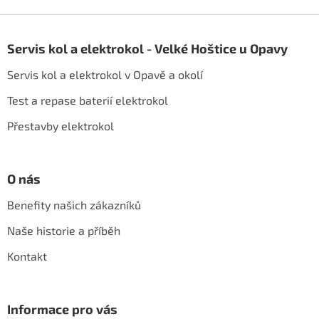
Z
á
Servis kol a elektrokol - Velké Hoštice u Opavy
p
a
Servis kol a elektrokol v Opavě a okolí
t
í
Test a repase baterií elektrokol
Přestavby elektrokol
O nás
Benefity našich zákazníků
Naše historie a příběh
Kontakt
Informace pro vás