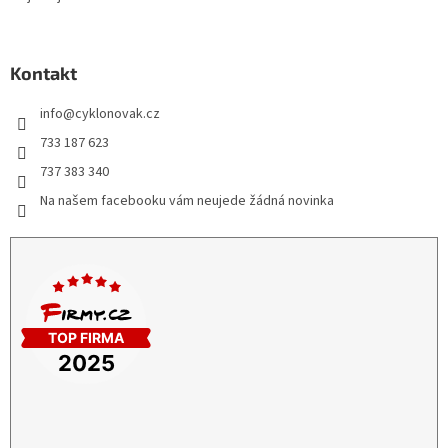
Kontakt
info
@
cyklonovak.cz
733 187 623
737 383 340
Na našem facebooku vám neujede žádná novinka