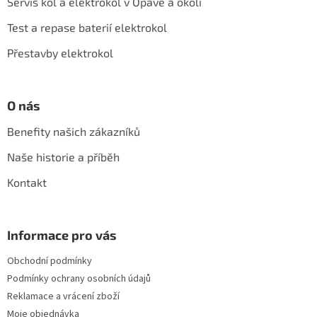
Servis kol a elektrokol v Opavě a okolí
t
í
Test a repase baterií elektrokol
Přestavby elektrokol
O nás
Benefity našich zákazníků
Naše historie a příběh
Kontakt
Informace pro vás
Obchodní podmínky
Podmínky ochrany osobních údajů
Reklamace a vrácení zboží
Moje objednávka