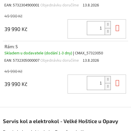
EAN:
5732304900001
Objednávku doručíme
13.8.2026
49 990 Kč
Do 
39 990 Kč
Rám: S
Skladem u dodavatele (dodání 1-3 dny)
| CMAX_57323050
EAN:
5732305000007
Objednávku doručíme
13.8.2026
49 990 Kč
Do 
39 990 Kč
Z
á
Servis kol a elektrokol - Velké Hoštice u Opavy
p
a