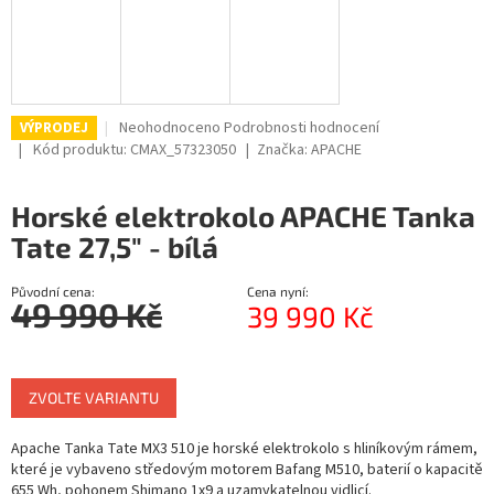
R
M
A
Průměrné
Neohodnoceno
Podrobnosti hodnocení
VÝPRODEJ
hodnocení
Kód produktu:
CMAX_57323050
Značka:
APACHE
produktu
je
Horské elektrokolo APACHE Tanka
0,0
z
Tate 27,5" - bílá
5
hvězdiček.
Původní cena:
Cena nyní:
49 990 Kč
39 990 Kč
Měrná
cena:
ZVOLTE VARIANTU
Apache Tanka Tate MX3 510 je horské elektrokolo s hliníkovým rámem,
které je vybaveno středovým motorem Bafang M510, baterií o kapacitě
655 Wh, pohonem Shimano 1x9 a uzamykatelnou vidlicí.